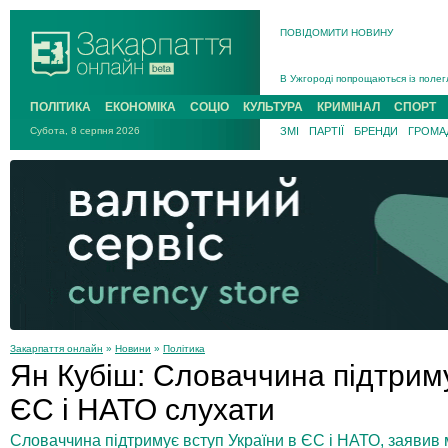
ПОВІДОМИТИ НОВИНУ
Інструктора районного ТЦК на Зак
В Ужгороді попрощаються із полег
В Ужгороді 5 серпня попрощаються
ПОЛІТИКА
ЕКОНОМІКА
СОЦІО
КУЛЬТУРА
КРИМІНАЛ
СПОРТ
Підтвердили загибель захисника і
Субота, 8 серпня 2026
ЗМІ
ПАРТІЇ
БРЕНДИ
ГРОМАД
На війні з рф поліг військовий з 
На Хустщині внаслідок ДТП за уча
Інструктора районного ТЦК на Зак
Закарпаття онлайн
»
Новини
»
Політика
Ян Кубіш: Словаччина підтриму
ЄС і НАТО слухати
Словаччина підтримує вступ України в ЄС і НАТО, заявив 