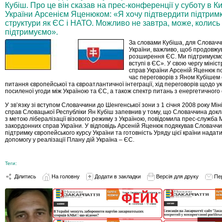
Кубіш. Про це він сказав на прес-конференцiї у суботу в Ки
України Арсенiєм Яценюком: «Я хочу пiдтвердити пiдтримку
структури як ЄС i НАТО. Можливо не завтра, може, колись
підтримуємо».
За словами Кубіша, для Словаччи
України, важливо, щоб продовжу
розширення ЄС. Ми підтримуємо
вступі в ЄС». У свою чергу мініс
справ України Арсеній Яценюк по
час переговорів з Яном Кубішем
питання європейської та євроатлантичної інтеграції, хід переговорів щодо у
посиленої угоди між Україною та ЄС, а також спектр питань з енергетичного 
У зв’язку зі вступом Словаччини до Шенгенської зони з 1 січня 2008 року Мі
справ Словацької Республіки Ян Кубіш запевнив у тому, що Словаччина док
з метою лібералізації візового режиму з Україною, повідомила прес-служба 
закордонних справ України. У відповідь Арсеній Яценюк подякував Словаччи
підтримку європейського курсу України та готовність Уряду цієї країни надат
допомогу у реалізації Плану дій Україна – ЄС.
Теги:
Ділитись
На головну
Додати в закладки
Версія для друку
Пе