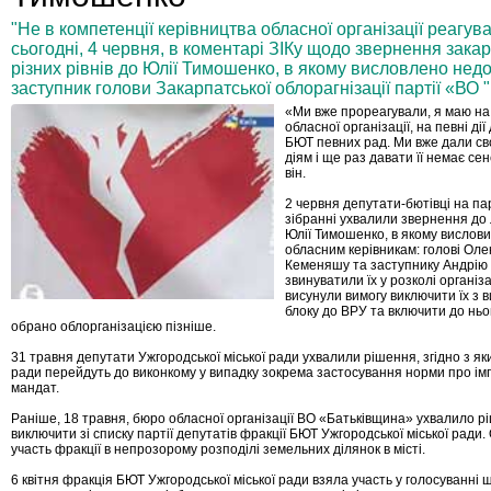
"Не в компетенції керівництва обласної організації реагув
сьогодні, 4 червня, в коментарі ЗІКу щодо звернення зака
різних рівнів до Юлії Тимошенко, в якому висловлено недо
заступник голови Закарпатської облорагнізації партії «ВО
«Ми вже прореагували, я маю на
обласної організації, на певні дії
БЮТ певних рад. Ми вже дали сво
діям і ще раз давати її немає се
він.
2 червня депутати-бютівці на па
зібранні ухвалили звернення до 
Юлії Тимошенко, в якому вислов
обласним керівникам: голові Ол
Кеменяшу та заступнику Андрію
звинуватили їх у розколі організа
висунули вимогу виключити їх з 
блоку до ВРУ та включити до ньог
обрано облорганізацією пізніше.
31 травня депутати Ужгородської міської ради ухвалили рішення, згідно з 
ради перейдуть до виконкому у випадку зокрема застосування норми про і
мандат.
Раніше, 18 травня, бюро обласної організації ВО «Батьківщина» ухвалило р
виключити зі списку партії депутатів фракції БЮТ Ужгородської міської ради
участь фракції в непрозорому розподілі земельних ділянок в місті.
6 квітня фракція БЮТ Ужгородської міської ради взяла участь у голосуванні