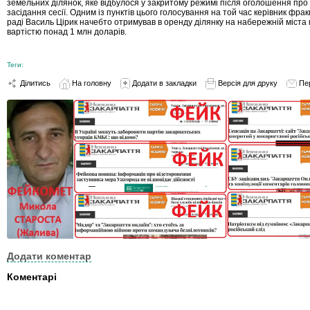
земельних ділянок, яке відбулося у закритому режимі після оголошення про
засідання сесії. Одним із пунктів цього голосування на той час керівник фракц
раді Василь Цірик начебто отримував в оренду ділянку на набережній міста
вартістю понад 1 млн доларів.
Теги:
Ділитись
На головну
Додати в закладки
Версія для друку
Пе
Додати коментар
Коментарі