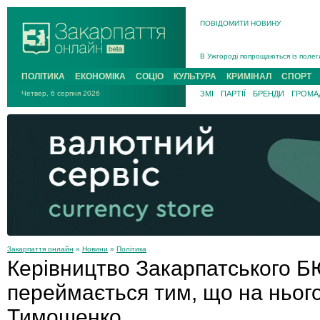
ПОВІДОМИТИ НОВИНУ
Інструктора районного ТЦК на Зак
В Ужгороді попрощаються із полег
В Ужгороді 5 серпня попрощаються
ПОЛІТИКА
ЕКОНОМІКА
СОЦІО
КУЛЬТУРА
КРИМІНАЛ
СПОРТ
Підтвердили загибель захисника і
Четвер, 6 серпня 2026
ЗМІ
ПАРТІЇ
БРЕНДИ
ГРОМАД
На війні з рф поліг військовий з 
На Хустщині внаслідок ДТП за уча
Інструктора районного ТЦК на Зак
Закарпаття онлайн
»
Новини
»
Політика
Керівництво Закарпатського Б
переймається тим, що на ньог
Тимошенко