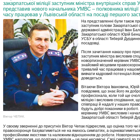
закарпатської міліції заступник міністра внутрішніх справ
представив нового начальника УМВС – полковника міліції 
часу працював у Львівській області на посаді першого за
На представленні були також пр
заступник голови Закарпатської 
державної адміністрації Іван Бал
Закарпатської області Юрій Бен
УСБУ в області Тиберій Дурдинец
посадовці.
Після зачитання наказу про при
заступник міністра висловив спо
новорпизначений керівник УМВ
знайомий місцевим правоохорон
тривалий час працював у нашому
вивчати кадровий потенціал йом
доведеться.
Вітаючи Віктора Івановича, Юрі
повідомив, що знає його як добр
професіонала, коли той ще очол
міліцію і висловив сподівання, щ
співпраці й надалі у наших прав
будуть добрі показники в роботі
керівнику УМВС висловив і нача
Віктор ЧЕПАК.
Закарпатсьій області Тиберій Ду
У своєму зверненні до присутніх Віктор Чепак підкреслив, що оцінка того чи 
правоохоронця базуватиметься не на якихось симпатіях, а оцінюватиметься
професійними якостями та належним відношенням до роботи. Новопризнач
УМВС наголосив, що політика і міліція – це речі несумісні. Свої симпатії до тіє