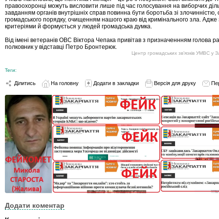
правоохоронці можуть висловити лише під час голосування на виборчих діл
завданням органів внутрішніх справ повинна бути боротьба зі злочинністю,
громадського порядку, очищенням нашого краю від кримінального зла. Адже
критеріями й формується у людей громадська думка.
Від імені ветеранів ОВС Віктора Чепака привітав з призначеннням голова р
полковник у відставці Петро Бронтерюк.
Центр громадських зв’язків УМВС у З
Теги:
Ділитись
На головну
Додати в закладки
Версія для друку
Пе
Додати коментар