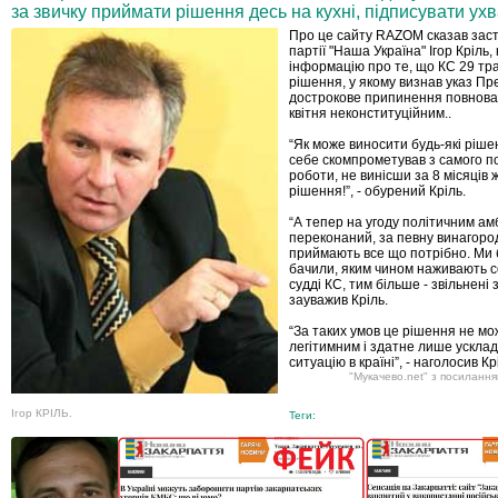
за звичку приймати рішення десь на кухні, підписувати ухва
Про це сайту RAZOM сказав заст
партії "Наша Україна" Ігор Кріль
інформацію про те, що КС 29 тр
рішення, у якому визнав указ П
дострокове припинення повнова
квітня неконституційним..
“Як може виносити будь-які ріше
себе скомпрометував з самого по
роботи, не винісши за 8 місяців 
рішення!”, - обурений Кріль.
“А тепер на угоду політичним амбі
переконаний, за певну винагород
приймають все що потрібно. Ми б
бачили, яким чином наживають с
судді КС, тим більше - звільнені з
зауважив Кріль.
“За таких умов це рішення не мо
легітимним і здатне лише ускла
ситуацію в країні”, - наголосив Кр
"Мукачево.net" з посилання
Ігор КРІЛЬ.
Теги: