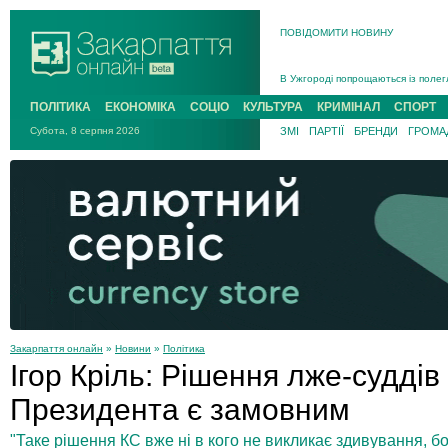
ПОВІДОМИТИ НОВИНУ
Інструктора районного ТЦК на Зак
В Ужгороді попрощаються із полег
В Ужгороді 5 серпня попрощаються
ПОЛІТИКА
ЕКОНОМІКА
СОЦІО
КУЛЬТУРА
КРИМІНАЛ
СПОРТ
Підтвердили загибель захисника і
Субота, 8 серпня 2026
ЗМІ
ПАРТІЇ
БРЕНДИ
ГРОМАД
На війні з рф поліг військовий з 
На Хустщині внаслідок ДТП за уча
Інструктора районного ТЦК на Зак
Закарпаття онлайн
»
Новини
»
Політика
Ігор Кріль: Рішення лже-судді
Президента є замовним
"Таке рішення КС вже ні в кого не викликає здивування, бо