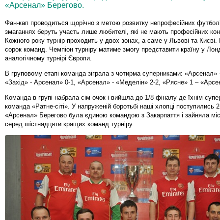
«Арсенал» Берегово.
Фан-кап проводиться щорічно з метою розвитку непрофесійних футболі
змаганнях беруть участь лише любителі, які не мають професійних кон
Кожного року турнір проходить у двох зонах, а саме у Львові та Києві. 
сорок команд. Чемпіон турніру матиме змогу представити країну у Лон
аналогічному турнірі Європи.
В груповому етапі команда зіграла з чотирма суперниками: «Арсенал» -
«Захід» - Арсенал» 0-1, «Арсенал» - «Меделін» 2-2, «Рясне» 1 – «Арсе
Команда в групі набрала сім очок і вийшла до 1/8 фіналу де їхнім суп
команда «Ратне-сіті». У напруженій боротьбі наші хлопці поступились 
«Арсенал» Берегово була єдиною командою з Закарпаття і зайняла мі
серед шістнадцяти кращих команд турніру.