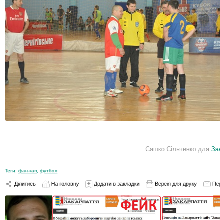
Сашко Сільченко для
За
Теги:
фан-кап
,
футбол
Ділитись
На головну
Додати в закладки
Версія для друку
Пе