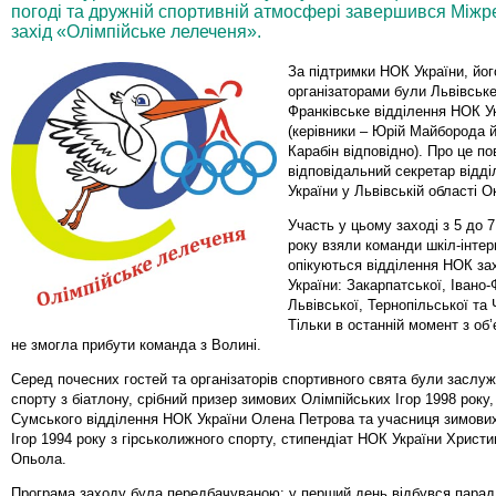
погоді та дружній спортивній атмосфері завершився Між
захід «Олімпійське лелеченя».
За підтримки НОК України, його
організаторами були Львівське
Франківське відділення НОК У
(керівники – Юрій Майборода 
Карабін відповідно). Про це п
відповідальний секретар відд
України у Львівській області 
Участь у цьому заході з 5 до 
року взяли команди шкіл-інтер
опікуються відділення НОК за
України: Закарпатської, Івано-
Львівської, Тернопільської та 
Тільки в останній момент з об
не змогла прибути команда з Волині.
Серед почесних гостей та організаторів спортивного свята були заслу
спорту з біатлону, срібний призер зимових Олімпійських Ігор 1998 року,
Сумського відділення НОК України Олена Петрова та учасниця зимови
Ігор 1994 року з гірськолижного спорту, стипендіат НОК України Христ
Опьола.
Програма заходу була передбачуваною: у перший день відбувся парад