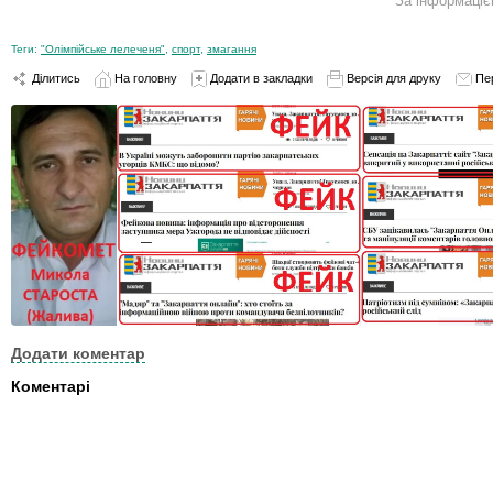
За інформаціє
Теги:
"Олімпійське лелеченя"
,
спорт
,
змагання
Ділитись
На головну
Додати в закладки
Версія для друку
Пе
Додати коментар
Коментарі