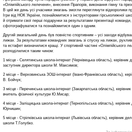
«Олімпійського лелеченя», внесення Прапорів, виконання гімну та през
В цей же день усі учасники змагань змогли переглянути відеоролики пр
Ігри від НОК України, познайомитися з інструкторами гірськолижної ш
й отримати свої перші подарунки за результатами презентації команди,
сфотографуватися та познайомитися один з одним.
Другий змагальний день був повністю спортивним – усі заходи відбува
лижах. За результатами командних змагань зі спуску на лижах, рухливи
та естафет визначилися кращі. У спортивній частині «Олімпійського л
розподілилися таким чином:
1 місце - Селятинська школа-інтернат (Чернівецька область), керівник д
заступник директора школи М. Максимов;
2 місце – Верховинська ЗОШ-інтернат (Івано-Франківська область), кері
В. Бойчук;
3 місце - Перечинська школа-інтернат (Закарпатська область), керівник 
вчитель фізичної культури Ю.Мисар;
4 місце - Заліщицька школа-інтернат (Тернопільська область), керівник д
Юрчишин;
5 місце - Стрілківська школа-інтернат (Львівська область), керівник дел
школи Т.Голубко.