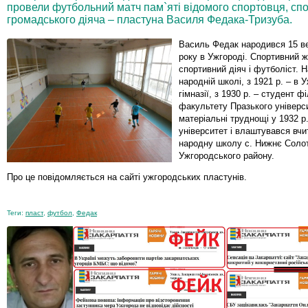
провели футбольний матч пам`яті відомого спортовця, спо
громадського діяча – пластуна Василя Федака-Тризуба.
Василь Федак народився 15 в
року в Ужгороді. Спортивний ж
спортивний діяч і футболіст. 
народній школі, з 1921 р. – в 
гімназії, з 1930 р. – студент 
факультету Празького універс
матеріальні труднощі у 1932 р
університет і влаштувався вч
народну школу с. Нижнє Соло
Ужгородського району.
Про це повідомляється на сайті ужгородських пластунів.
Теги:
пласт
,
футбол
,
Федак