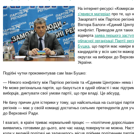
На інтернет-ресурсі «Комерса
з’явився матеріал
про те, що н
Закарпатті між Партією регіоні
Віктора Балоги «Єдиний Центр
конфлікт. Приводом для таких
відверта
заява першого заступ
обласної організації Партії регі
Бушка
, що партія має наміри 
кандидатів у всіх шести мажо
округах на виборах до Верхов
України.
Подібні чутки прокоментував сам Іван Бушко:
— Ніякого конфлікту між Партією регіонів та «Єдиним Центром» нема і
Не може регіональна партія, що базується в одній області і має підтри
виборців, диктувати свої умови партії, що при владі. Це абсурд.
Не бачу причин для істерики у тому, що найсильніша на сьогодні парті
регіонів — має у своїй команді достатньо сильних претендентів для уч
до Верховної Ради.
І взагалі, в країні триває нормальний процес — «політичне дорослішанн
виявились готовими до цього, але час назад повернути не можна. Нас
коли у великій політиці не залишилось місця дрібним політичним партія