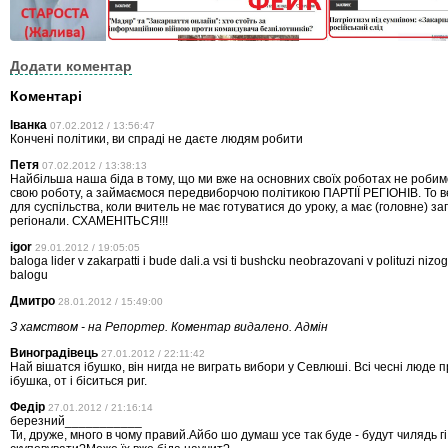
Додати коментар
Коментарі
Іванка
07.02.2012 / 13:56:47
Кончені політики, ви спраді не даєте людям робити
Петя
07.02.2012 / 13:38:13
Найбільша наша біда в тому, що ми вже на основних своїх роботах не роби
свою роботу, а займаємося передвиборчою політикою ПАРТІЇ РЕГІОНІВ. То 
для суспільства, коли вчитель не має готуватися до уроку, а має (головне) з
регіонали. СХАМЕНІТЬСЯ!!!
igor
29.01.2012 / 19:05:05
baloga lider v zakarpatti i bude dali.a vsi ti bushcku neobrazovani v polituzi nizog
balogu
Дмитро
28.01.2012 / 15:49:00
З хамством - на Репортер. Коментар видалено. Адмін
Виноградівець
27.01.2012 / 22:11:42
Най вішатся ібушко, він нигда не виграть вибори у Севлюші. Всі чесні люде 
ібушка, от і біситься риг.
Федір
27.01.2012 / 21:16:14
березний___________
Ти, друже, много в чому правий.Айбо шо думаш усе так буде - будут чилядь гі