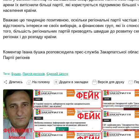
арени їх витіснили більші партії, які користуються підтримкою більшої 
населення країни.
Вважаю цю тенденцію позитивною, оскільки регіональні партії частіше 
відстоюють інтереси не своїх виборців, а фінансових груп, які їх спонс
того, більшість регіональних партій призводять швидше до розвитку с
регіонах і до розпаду країни.
Коментар Івана бушка розповсюдила прес-служба Закарпатської обласно
Партії регіонів
Теги:
Бушко
,
Партія регіонів
,
Єдиний Центр
Ділитись
На головну
Додати в закладки
Версія для друку
Пе