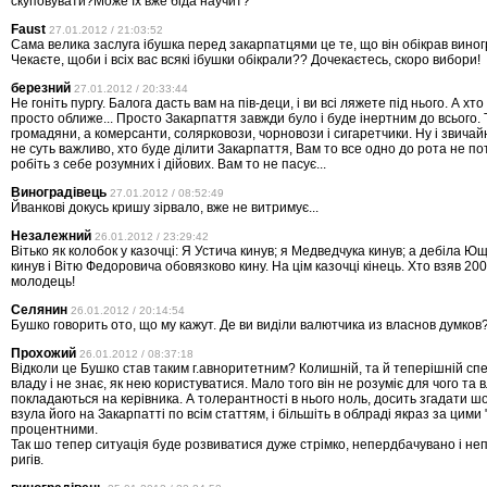
скуповувати?Може їх вже біда научит?
Faust
27.01.2012 / 21:03:52
Сама велика заслуга ібушка перед закарпатцями це те, що він обікрав виногр
Чекаєте, щоби і всіх вас всякі ібушки обікрали?? Дочекаєтесь, скоро вибори!
березний
27.01.2012 / 20:33:44
Не гоніть пургу. Балога дасть вам на пів-деци, і ви всі ляжете під нього. А хто
просто оближе... Просто Закарпаття завжди було і буде інертним до всього. 
громадяни, а комерсанти, солярковози, чорновози і сигаретчики. Ну і звичайн
не суть важливо, хто буде ділити Закарпаття, Вам то все одно до рота не по
робіть з себе розумних і дійових. Вам то не пасує...
Виноградівець
27.01.2012 / 08:52:49
Йванкові докусь кришу зірвало, вже не витримує...
Незалежний
26.01.2012 / 23:29:42
Вітько як колобок у казочці: Я Устича кинув; я Медведчука кинув; а дебіла Ю
кинув і Вітю Федоровича обовязково кину. На цім казочці кінець. Хто взяв 200
молодець!
Селянин
26.01.2012 / 20:14:54
Бушко говорить ото, що му кажут. Де ви виділи валютчика из власнов думков
Прохожий
26.01.2012 / 08:37:18
Відколи це Бушко став таким г.авноритетним? Колишній, та й теперішній сп
владу і не знає, як нею користуватися. Мало того він не розуміє для чого та вл
покладаються на керівника. А толерантності в нього ноль, досить згадати шо
взула його на Закарпатті по всім статтям, і більшіть в облраді якраз за цими 
процентними.
Так шо тепер ситуація буде розвиватися дуже стрімко, непердбачувано і н
ригів.