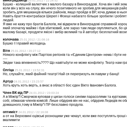
виноградівець
25.01.2012 / 22:24:52
Бушко - колишній валютчик з малого базару в Виноградові. Хоча він і мій зем
коли він у всіх на слуху, він нічого позитивного не зробив для мешканців рай
зробить для мешканців кількох районів, якщо пройде в ВР, хоча думаю в ньог
Навіть браття-контрабаси Шерегі і Фізеші набагато більше зробили і роблят
людей.
Я вже не кажу про братів Балогів, які відкрили в Виноградові справжній хор
який зпочатку майже і був збитковий, але зараз там люди скупляються, бо ці
малому базарі, продукти якісні і вибір великий та й автобус безплатний возит
колочава
25.01.2012 / 21:08:16
Бушко І І правий молодець
Вітя
25.01.2012 / 20:27:12
Ніякого конфлікту між Партією регіонів та «Єдиним Центром» нема і бути не
----
Звідки така впевненість???? Що навітьбути не може конфлікту. Театр нам гр
Олгіца
25.01.2012 / 13:52:31
Но, слухайте, який файний театр! Най ся перегризуть як павуки у банці!
Артур
24.01.2012 / 23:23:57
Хоть круть хоть верть, а внас в області бос єден Вікто Іванович Балога.
Член ВК від ПР
24.01.2012 / 23:03:24
А в Міжгір"Ї Сморчков куповав у циган голоси синіми парасолями та куртками
собі, обмахав членів комісій. Лише обдурив він не нас, обдурив Ледидів як об
домашного,тому в Міжгір"ї ПР безславно продула.
оптиміст
24.01.2012 / 22:16:08
а от на Верховині єцівські рознощики уже чекаут, коли вже поступлять гроші
вкалимити