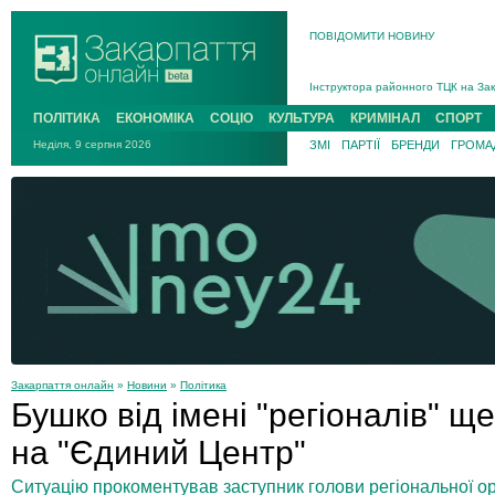
ПОВІДОМИТИ НОВИНУ
На війні загинув 26-річний військо
Інструктора районного ТЦК на Зак
В Ужгороді попрощаються із полег
ПОЛІТИКА
ЕКОНОМІКА
СОЦІО
КУЛЬТУРА
КРИМІНАЛ
СПОРТ
В Ужгороді 5 серпня попрощаються
Неділя, 9 серпня 2026
ЗМІ
ПАРТІЇ
БРЕНДИ
ГРОМАД
Підтвердили загибель захисника і
На війні з рф поліг військовий з 
На війні загинув 26-річний військо
Закарпаття онлайн
»
Новини
»
Політика
Бушко від імені "регіоналів" щ
на "Єдиний Центр"
Ситуацію прокоментував заступник голови регіональної орга