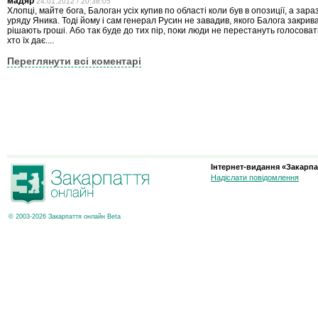
мадяр
24.01.2012 / 20:38:05
Хлопці, майте бога, Балоган усіх купив по області коли був в опозиції, а зар
уряду Яника. Тоді йому і сам генерал Русин не завадив, якого Балога закрива
рішають гроші. Або так буде до тих пір, поки люди не перестануть голосоват
хто їх дає....
Переглянути всі коментарі
Інтернет-видання «Закарпа
Надіслати повідомлення
© 2003-2026 Закарпаття онлайн Beta