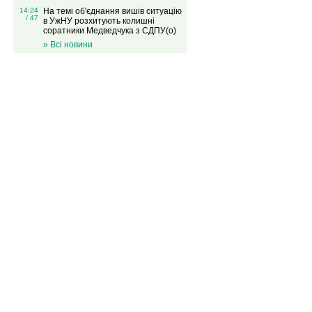
14:24
На темі об'єднання вишів ситуацію
/ 47
в УжНУ розхитують колишні
соратники Медведчука з СДПУ(о)
» Всі новини