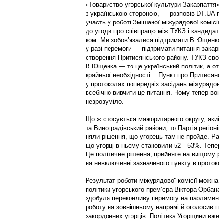
«То­вариство угорської культури За­карпаття
з українсь­кою стороною, — розповів DT.UA
участь у роботі Змі­шаної міжурядової коміс
до угоди про співпрацю між ТУКЗ і кан­дида
ком. Ми зо­бо­в’язалися підтримати В.Ющен­ка
у разі перемоги — підтримати питання закар
створення Притисянсь­кого району. ТУКЗ свої
В.Ющен­ка — то це ук­раїнський політик, а о
крайньої необхідності… Пункт про Прити­ся
у протоколах попередніх засідань міжурядово
всебічно вивчити це питання. Чому тепер во
незрозуміло.
Що ж стосується мажоритарного округу, яки
та Виноградівський райони, то Партія регіон
няли рішення, що угорець там не пройде. Р
що угорці в ньому становили 52—53%. Тепер 
Це політичне рішення, прий­няте на вищому р
на невключенні зазначеного пункту в прот
Результат роботи міжурядової комісії можн
політики угорського прем’єра Віктора Ор­бан
здобула переконливу перемогу на парламент
роботу на зовнішньому напрямі й оголосив пр
закордонних угор­­ців. Політика Угорщини вже