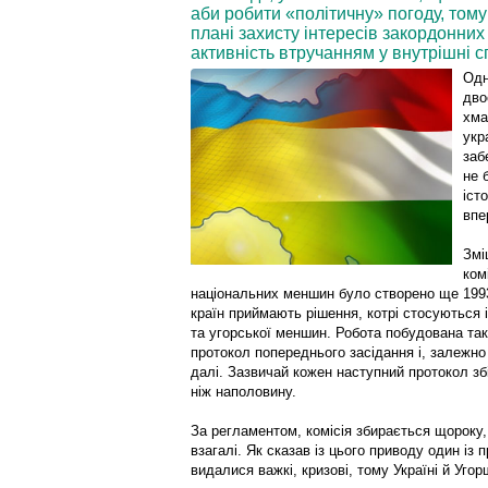
аби робити «політичну» погоду, тому 
плані захисту інтересів закордонних
активність втручанням у внутрішні с
Одн
дво
хма
укр
заб
не 
іст
впе
Змі
ком
національних меншин було створено ще 1993 
країн приймають рішення, котрі стосуються і
та угорської меншин. Робота побудована так
протокол попереднього засідання і, залежно
далі. Зазвичай кожен нас­тупний протокол зб
ніж наполовину.
За регламентом, комісія збирається щороку, 
взагалі. Як сказав із цього приводу один із 
видалися важкі, кризові, тому Україні й Уго