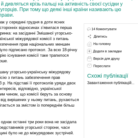
й дивляться крізь пальці на активність своєї сусідки у
 угорців. При тому що деякі інші країни називають цю
прави.
ак у середині грудня в доти ясних
сторонніх відносинах з’явилася перша
14 Коментувати
ринка: на засіданні Змішаної угорсько-
Ділитись
аїнської міжурядової комісії з питань
езпечення прав національних меншин
На головну
було підписано протокол. За всю 18-річну
Додати в закладки
орію існування комісії таке трапилося
Версія для друку
рше.
Переслати
шану угорсько-українську міжурядову
Схожі публікації
ісію з питань забезпечення прав
р. На підставі її протоколів уряди двох
Завантаження публікацій...
нтересів, відповідно, української
им чином, що комісії беруть за основу
 від вирішених у ньому питань, рухаються
ігається за змістом із попереднім більш
однак останні три роки вона не засідала
представників угорської сторони, часи
рщині було не до міжурядових зустрічей.