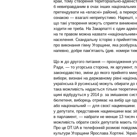
край, тому створення територіально-адмініс
б невиправданим в очах інших національних
претендувати на «власні» райони), а перекр
ознакою — взагалі неприпустимо. Нарешті, н
що такі утворення можуть сприяти виникнен
ходити не треба. На Закарпатті є один адмін
на те правом можна назвати «національним»,
населення. Скандальну історію з прийняття
про виконання гімну Угорщини, яка розбурхал
напевно, добре пам’я­тають (див. номери тижн
Що ж до другого питання — проходження уг
Ради, — то угорська сторона, як аргумент, 
законодавство, зміни до якого прий­нято мин
вибори, виз­нані на державному рівні націона
українська й русинсь­ка) можуть обирати до
така можливість надається тільки теоретично
щині відбудуться у 2014 р. за змішаною сис
бюлетеня, виборець отримає на вибір ще од
або національний — для своєї нацменшини.
у депутати, представник нацменшини має зібр
в парламент, — набрати не менше 13 тисяч г
можливість обрати своїх депутатів мають ті
Про це DT.UA в телефонній розмові повідом
культури Угорщини Ярослава Хортяні. Україн