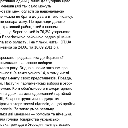
тративної одиниці лише для угорців було
 меншин (які так само можуть
оювати межі області за національною
е можна не брати до уваги й того нюансу,
ню сепаратизму. По приклади далеко
істративний район, який з повним
 — це Берегівський із 76,3% угорського
м Берегівською районною радою рішення
а всю область, і не тільки, читачі DT.UA,
евика за 24.06. та 16.09.2011 р.).
орського представника до Верховної
посилалася на власне виборче
улого року. Згідно з новим законом про
льності (а таких усього 14, у тому числі
 парламенту своїх представників. Правда,
. Наступ­ні парламентські вибори в Угор­
темою. Крім обов’яз­кового мажоритарного
ин із двох: загальнодержавний партійний
 Щоб зареєструватися кандидатом
ати півтори тисячі підписів, а щоб пройти
олосів. За таких умов реальну
льки дві меншини — ромська та німецька.
ила голова Товариства української
ська громада в Угорщині налічує всього