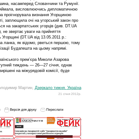
еншина, насамперед Словаччини та Румунії.
сприймала, висловлюючись дип­ломатичною
на проігнорувала визнання Угорщи­ною
ті, заплющила очі на угорський закон про
ся на закарпатських угорців (див. DT.UA
), не звертає уваги на прийняття
 Угорщині (DT.UA від 13.05.2011 р.:
ша ланка, як відомо, рветься першою, тому
ізації Будапешта на цьому напрямі.
країнського прем’єра Миколи Азарова
тупний тиждень — 26—27 січня, однак
ирішені на міжурядовій комісії, буде
олодимир Мартин,
Дзеркало тижня. Україна
21 січня 2012р.
и
Версія для друку
Переслати