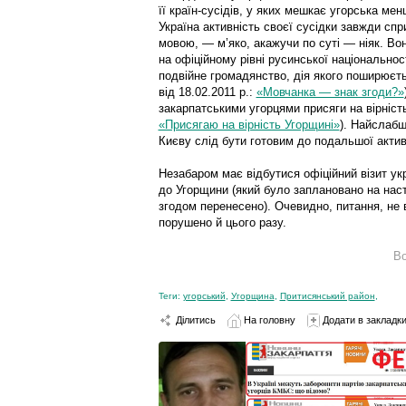
її країн-сусідів, у яких мешкає угорсь­ка м
Ук­раїна активність своєї сусідки завжди 
мовою, — м’яко, акажучи по суті — ніяк. Во
на офіційному рівні русинської національнос
подвійне громадянство, дія якого поширюєть
від 18.02.2011 р.:
«Мовчанка — знак згоди?»
закарпатськими угорцями присяги на вірність
«Прися­гаю на вір­ність Угорщині»
). Най­слаб
Києву слід бути готовим до подальшої актив
Незабаром має відбутися офіційний візит у
до Угорщини (який було заплановано на нас
згодом перенесено). Очевидно, питання, не в
порушено й цього разу.
В
Теги:
угорський
,
Угорщина
,
Притисянський район
,
Ділитись
На головну
Додати в закладк