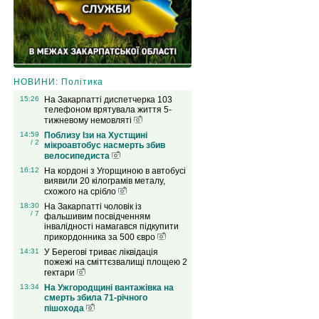
НОВИНИ: Політика
15:26
На Закарпатті диспетчерка 103
телефоном врятувала життя 5-
тижневому немовляті
14:59
Поблизу Ізи на Хустщині
/ 2
мікроавтобус насмерть збив
велосипедиста
16:12
На кордоні з Угорщиною в автобусі
виявили 20 кілограмів металу,
схожого на срібло
18:30
На Закарпатті чоловік із
/ 7
фальшивим посвідченням
інвалідності намагався підкупити
прикордонника за 500 євро
14:31
У Берегові триває ліквідація
пожежі на сміттєзвалищі площею 2
гектари
13:34
На Ужгородщині вантажівка на
смерть збила 71-річного
пішохода