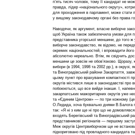
п’ять тисяч чоловік, тому її кандидат не мо
прав­да, лідер «національного округу», котри
для проходження в парламент, може стати 
у вищому законодавчому органі без права го
Наводячи, як аргумент, власне виборче зако
щоб Україна також забезпечила умови для 
представника угорської меншини, до того ж 
виборче законодавство, як відомо, не передб
окремих національностей, і впровадити йог
абсолютно нереально. Втім, як свідчить досв
меншини це зовсім не обов’язково. Щоразу, 
вибори (в 1994, 1998 та 2002 рр.), в окрузі,
та Виноградівський райони Закарпаття, зав
цьому пункт про врахування компакт­ності 
округів містився лише в законодавстві про в
побоюються, що все вийде інакше. І, напевн
закарпатських мажоритарних округів уже нео
та «Єдиним Центром» — по три кожному (це 
О.Ледида, хоча буквально днями В.Балога п
так: «Я ні з ким ще ні про що не домовлявся
входять Берегівський та Виноградівський рай
представникові регіоналів — першому заступ
Меж округів Центрвиборчком ще не встановлю
підкориговано під провладного кандидата т