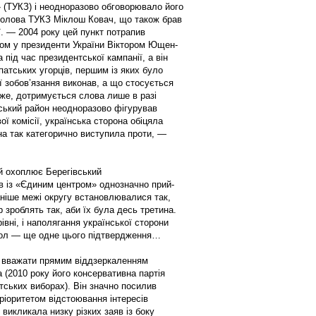
» (ТУКЗ) і неодноразово обговорювало його
 голова ТУКЗ Міклош Ковач, що також брав
ії. — 2004 року цей пункт потрапив
том у президенти Украї­ни Віктором Ющен­
 під час президентської кампанії, а він
патських угорців, першим із яких було
 зобов’я­зання виконав, а що стосується
тже, дотримується слова лише в разі
нський район неодноразово фігурував
ї комісії, українська сторона обіцяла
на так категорично вис­тупила проти, —
й охоплює Бере­гівський
ів із «Єди­ним центром» однозначно прий­
аніше межі округу встановлювалися так,
зроб­лять так, аби їх була десь третина.
івні, і наполягання української сторони
окол — ще одне цього підтвердження…
а вважати прямим віддзеркаленням
а (2010 року його консервативна партія
ських виборах). Він значно посилив
іоритетом відстоюван­ня інтересів
 викликала низку різких заяв із боку