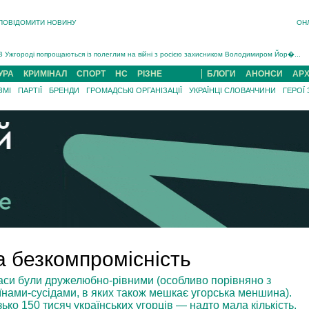
ПОВІДОМИТИ НОВИНУ
ОН
Інструктора районного ТЦК на Закарпатті судитимуть за обвинуваченням у катув...
В Ужгороді попрощаються із полеглим на війні з росією захисником Володимиром Йор�...
В Ужгороді 5 серпня попрощаються із захисником Богданом Югасом, який два роки �...
УРА
КРИМІНАЛ
СПОРТ
НС
РІЗНЕ
БЛОГИ
АНОНСИ
АРХ
Підтвердили загибель захисника із Нанкова на Хустщині Юліана Гербея (ФОТО)[/gree...
ЗМІ
ПАРТІЇ
БРЕНДИ
ГРОМАДСЬКІ ОРГАНІЗАЦІЇ
УКРАЇНЦІ СЛОВАЧЧИНИ
ГЕРОЇ
На війні з рф поліг військовий з Виноградова Ігнат Роздяловський (ФОТО)...
На Хустщині внаслідок ДТП за участі трьох авто постраждали 13 людей (ФОТО)...
Інструктора районного ТЦК на Закарпатті судитимуть за обвинувачен...
а безкомпромісність
часи були дружелюбно-рівними (особливо порівняно з
нами-сусідами, в яких також мешкає угорська меншина).
ько 150 тисяч українських угорців — надто мала кількість,