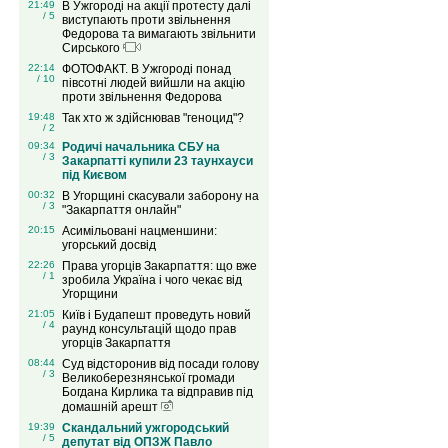
21:49
В Ужгороді на акції протесту далі
/ 5
виступають проти звільнення
Федорова та вимагають звільнити
Сирського
22:14
ФОТОФАКТ. В Ужгороді понад
/ 10
півсотні людей вийшли на акцію
проти звільнення Федорова
19:48
Так хто ж здійснював "геноцид"?
/ 2
09:34
Родичі начальника СБУ на
/ 3
Закарпатті купили 23 таунхауси
під Києвом
00:32
В Угорщині скасували заборону на
/ 3
"Закарпаття онлайн"
20:15
Асимільовані нацменшини:
угорський досвід
22:26
Права угорців Закарпаття: що вже
/ 1
зробила Україна і чого чекає від
Угорщини
21:05
Київ і Будапешт проведуть новий
/ 4
раунд консультацій щодо прав
угорців Закарпаття
08:44
Суд відсторонив від посади голову
/ 3
Великоберезнянської громади
Богдана Кирлика та відправив під
домашній арешт
19:39
Скандальний ужгородський
/ 5
депутат від ОПЗЖ Павло