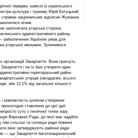
ічної перерви, комісія (з українського
ністра культури і туризму Юрій Богуцький,
у справах національних відносин Жужанна
акінчитися нічим.
их наполягала угорська сторона.
­сянського адміністративного району
— забезпечення Україною умов для
ка угорської меншини. Зупинимося
 організацій Закарпаття. Вони прагнуть
 Закарпаття і на їх базі утворити один
 адміністративно-територіальний район
карпатських угорців (нагадаємо, всього
ців, або 12,1% від загальної кількості
ь і компактність шляхом створення
 прохолодне ставлення до цієї ідеї
епросто суто з технічної точки зору.
ція Верховної Ради, до якої має надійти
 тим сільські та селищні ради повинні
ати яких затверджують районні ради.
вне — що Закарпаття багатонаціональний