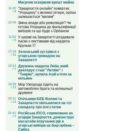
Маєрчик оскаржив арешт майна
11:20
"Закарпаття онлайн" повертає
/ 9
"Угорщину" з великої літери, орбан
залишається "малим"
23:56
Зміна влади або революція? Чи
готова Угорщина до фальсифікації
виборів та що буде з Орбаном
11:52
У церкві на Закарпатті роздавали
/ 5
паски з листівками від нардепа
Крулька
17:18
Зеленський зустрівся з
/ 12
угорською громадою на
Закарпатті
10:14
Дружина нардепа Лаби, який
/ 7
декларує старі "Латвію" і
"Таврію", купила Audi e-tron за
мільйон
16:26
Мер Ужгорода їздить на
/ 13
автомобілях брата та колишньої
дружини
20:21
Очільники БЕБ Волині та
/ 13
Закарпаття звільнилися на тлі
скандалу про їхні статки
21:41
Російська ІПСО, спрямована на
/ 2
угорців Закарпаття, демонструє
масштаби втручання рф в
угорські вибори на боці орбана –
Сибіга