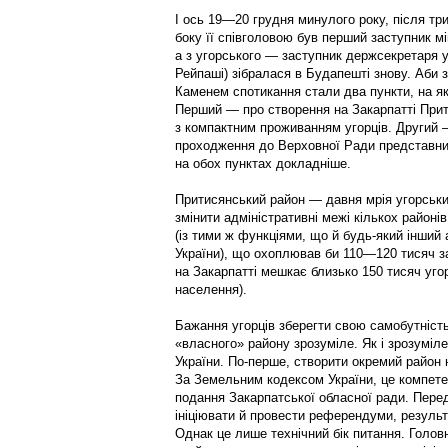
І ось 19—20 грудня минулого року, після трир
боку її співголовою був перший заступник мі
а з угорського — заступник держсекретаря 
Рейпаші) зібралася в Будапешті знову. Аби з
Каменем спотикання стали два пункти, на як
Перший — про створення на Закарпатті Прити
з компактним проживанням угорців. Другий 
проходження до Верховної Ради представни
на обох пунктах докладніше.
Притисянський район — давня мрія угорських
змінити адміністративні межі кількох районів
(із тими ж функціями, що й будь-який інший
України), що охоплював би 110—120 тисяч за
на Закарпатті мешкає близько 150 тисяч угор
населення).
Бажання угорців зберегти свою самобутніст
«власного» району зрозуміле. Як і зрозуміле
України. По-перше, створити окремий район н
За Земельним кодексом України, це компетен
подання Закар­патської обласної ради. Перед
ініціювати й провести референдуми, результ
Однак це лише технічний бік питання. Голо