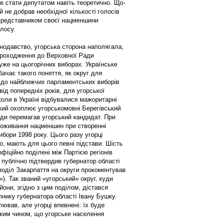
же стати депутатом навіть теоретично. Що­
й не добрав необхідної кількості голосів
представником своєї нацменшини
лосу.
нодавство, угорська сторона наполягала,
проходження до Верховної Ради
уже на цьогорічних виборах. Українське
ачає такого поняття, як округ для
о до найближчих парламентських виборів
ід попередніх років, для угорської
коли в Україні відбувалися мажоритарні
 який охоплює угорськомовні Берегівський
жди перемагав угорський кандидат. При
проживання нацменшин при створенні
ибори 1998 року. Цього разу угорці
о, мають для цього певні підстави. Шість
фіційно поділені між Партією регіонів
публічно підтвердив губернатор області
оділ Закарпаття на округи прокоментував
»). Так званий «угорський» округ, куди
они, згідно з цим поділом, дістався
нику губернатора області Івану Бушку.
вав, але угорці впевнені: їх буде
аким чином, що угорське населення