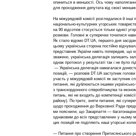
опиниться в меншості. Ось чому наполягання
для проходження депутата від своєї меншин
На міжурядовій комісії розглядалися й інші
національно-культурних угорських товариств
на 90 відсотків стосується тільки однієї угор
розмови. Головні ж суперечки точилися навк
Як стало відомо DT.UA, першого дня засідан
цьому українська сторона постійно відчувала
представник України навіть попередив, що 
зважено, українська делегація залишить зал
однак протокол у результаті так і не було пі
— Українська делегація намагалася донести
позицій, — розповів DT.UA заступник голови
участь у міжурядовій комісії як заступник 
питання, які дублюються іншими українсько-
з транскордонного співробітництва та економ
питань, які не входять до компетенції коміс
району). По-третє, зняти питання, які супер
щодо проходження до Верховної Ради предст
ми пояснили, що Закарпаття — багатонаціон
однаковим до всіх представлених у ньому м
цих позицій не поділяють наші угорсь­кі кол
— Питання про створення Притисянського ра