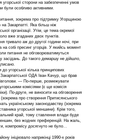
 угорської сторони на забезпеченні умов
и були особливо активними.
 питання, зокрема про підтримку Угорщиною
 на Закарпатті. Яка більш ніж
ської організації. Утім, це тема окремої
оло вже згаданих двох пунктів.
ня тривало аж до другої години ночі, при
 на собі пресинг угорців. У якийсь момент
коли питання не обговорюватимуться
у засідань. До такого демаршу не дійшло,
дписано.
 до угорської кілька принципових
 Закарпатської ОДА Іван Качур, що брав
співголови. — По-перше, розмежувати
угорськими комісіями (є ще комісія
іки). По-друге, не виносити на обговорення
ії (зокрема про створення Притисянського
ечать українському законодавству (зокрема
авника угорської меншини). Крім того,
альний край, тому ставлення влади буде
еншин, без жодних преференцій. На жаль,
еги, компромісу досягнуто не було…
йону ініціювало наприкінці
1990-х
років