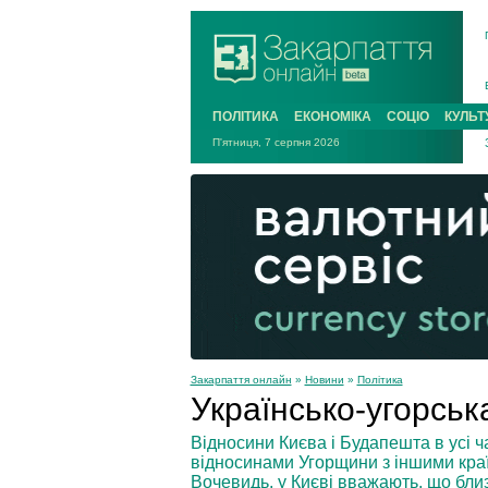
ПОЛІТИКА
ЕКОНОМІКА
СОЦІО
КУЛЬТ
П'ятниця, 7 серпня 2026
Закарпаття онлайн
»
Новини
»
Політика
Українсько-угорськ
Відносини Києва і Будапешта в усі 
відносинами Угорщини з іншими краї
Вочевидь, у Києві вважають, що близ