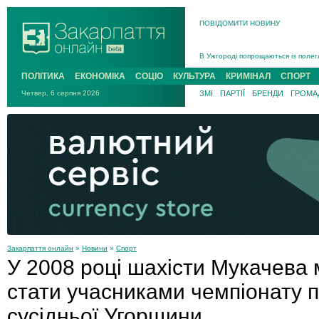
ПОВІДОМИТИ НОВИНУ
Інструктора районного ТЦК на Зак
В Ужгороді попрощаються із полег
В Ужгороді 5 серпня попрощаються
ПОЛІТИКА
ЕКОНОМІКА
СОЦІО
КУЛЬТУРА
КРИМІНАЛ
СПОРТ
Підтвердили загибель захисника і
Четвер, 6 серпня 2026
ЗМІ
ПАРТІЇ
БРЕНДИ
ГРОМАД
На війні з рф поліг військовий з 
На Хустщині внаслідок ДТП за уча
Інструктора районного ТЦК на Зак
Закарпаття онлайн
»
Новини
»
Спорт
У 2008 році шахісти Мукачева
стати учасниками чемпіонату п
сусідньої Угорщини