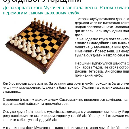
До закарпатського Мукачева завітала весна. Разом з бла
перемогу міському шаховому клубу.
...Історія клубу почалася давно, 
держави часи не вистачало кошті
надалі розвивати шахи. Запопад
гри не залишали клуб, однак мо
двері.
Та нещодавно клубу поталанило 
з'явився благодійник. Ним вияви
мешканець Мукачева, а нині гр
Німеччини - Йозеф Реш. Ця ене
зуміла об'єднати навколо себе 
Першими відгукнулися шахісти О
Гончаров і Федів. Не стояв остор
Василь Петьовка. Він сповна пі
починання клубу.
Клуб розпочав друге життя. За останні два роки в клубі проходить багато турн
числі — й міжнародних. Шахісти з багатьох міст України та сусідніх держав в
змаганнях.
Створено й дитячу шахову школу. Систематично проводяться семінари, на 
відомі шахові майстри та гросмейстери.
Ось уже другий рік поспіль мукачівська команда є учасницею чемпіонату Уг
року наші земляки стали переможцями у третій лізі Угорщини, і отримали м
заявити себе в участі у другій лізі.
А сьогодні шахісти Мукачева — одна з лідируючих команд другої ліги Угорщи