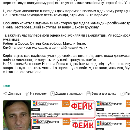
перспективу в наступному році стати учасниками чемпіонату першої ліги Уг
Цього було досягнено внаслідок двох перемог з великим відривом у рахунку 
Наші земляки захищали честь команди, отримавши 16 перемог.
Особливо хочеться відзначити майстерну гру лідера команди - російського 
Якова Нестерова, який виступає за нашу шахову дружину.
Та важливу частку перемоги одержано зусиллями закарпатців. Ми гордимося
мукачівців
Роберта Ороса, Оттіли Кристофорі, Миколи Тегзе.
Клуб наповнився молоддю, а це - найбільший успіх.
Керівництво має надію залучити до своїх лав школярів, адже шахи допомаг
логічне мислення, виховують силу волі і тренують пам'ять.
Найбільшим бажанням Йозефа Реша є відволікти молодь від згубного вплив
апаратів, адже гратись можна і з користю для себе. А, хто знає, можливо, М
світові нового чемпіона.
Теги:
Ділитись
На головну
Додати в закладки
Версія для друку
Пе