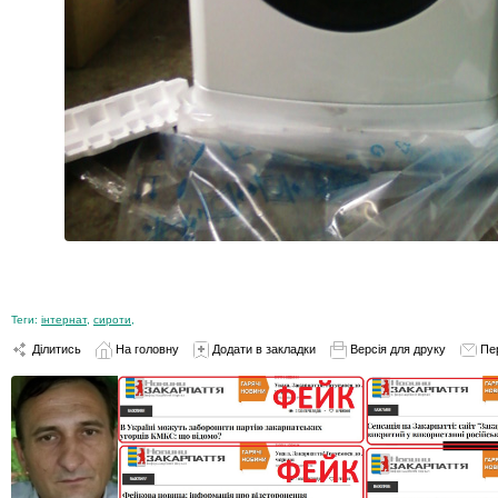
Теги:
інтернат
,
сироти
,
Ділитись
На головну
Додати в закладки
Версія для друку
Пе