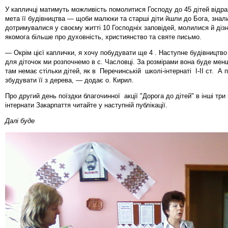
У капличці матимуть можливість помолитися Господу до 45 дітей відра
мета її будівництва — щоби малюки та старші діти йшли до Бога, знал
дотримувалися у своєму житті 10 Господніх заповідей, молилися й діз
якомога більше про духовність, християнство та святе письмо.
— Окрім цієї каплички, я хочу побудувати ще 4 . Наступне будівництв
для діточок ми розпочнемо в с. Часловці. За розмірами вона буде ме
там немає стільки дітей, як в Перечинській школі-інтернаті І-ІІ ст. А
збудувати її з дерева, — додає о. Кирил.
Про другий день поїздки благочинної акції "Дорога до дітей" в інші три
інтернати Закарпаття читайте у наступній публікації.
Далі буде