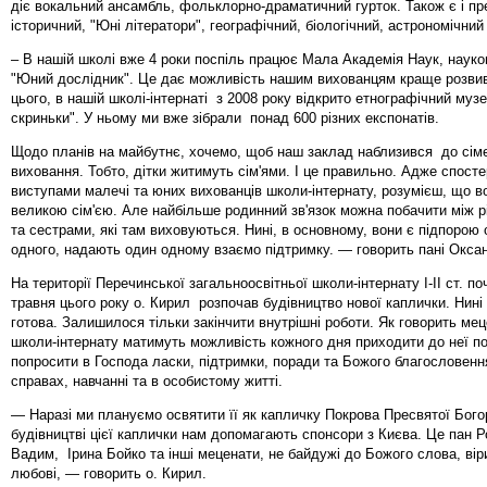
діє вокальний ансамбль, фольклорно-драматичний гурток. Також є і пр
історичний, "Юні літератори", географічний, біологічний, астрономічний
– В нашій школі вже 4 роки поспіль працює Мала Академія Наук, науко
"Юний дослідник". Це дає можливість нашим вихованцям краще розвив
цього, в нашій школі-інтернаті з 2008 року відкрито етнографічний муз
скриньки". У ньому ми вже зібрали понад 600 різних експонатів.
Щодо планів на майбутнє, хочемо, щоб наш заклад наблизився до сім
виховання. Тобто, дітки житимуть сім'ями. І це правильно. Адже спосте
виступами малечі та юних вихованців школи-інтернату, розумієш, що в
великою сім'єю. Але найбільше родинний зв'язок можна побачити між 
та сестрами, які там виховуються. Нині, в основному, вони є підпорою
одного, надають один одному взаємо підтримку. — говорить пані Оксан
На території Перечинської загальноосвітньої школи-інтернату І-ІІ ст. п
травня цього року о. Кирил розпочав будівництво нової каплички. Нин
готова. Залишилося тільки закінчити внутрішні роботи. Як говорить меце
школи-інтернату матимуть можливість кожного дня приходити до неї п
попросити в Господа ласки, підтримки, поради та Божого благословення
справах, навчанні та в особистому житті.
— Наразі ми плануємо освятити її як капличку Покрова Пресвятої Бого
будівництві цієї каплички нам допомагають спонсори з Києва. Це пан Р
Вадим, Ірина Бойко та інші меценати, не байдужі до Божого слова, вір
любові, — говорить о. Кирил.