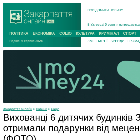
Інструктора районного ТЦК на Зак
ПОВІДОМИТИ НОВИНУ
В Ужгороді попрощаються із полег
В Ужгороді 5 серпня попрощаються
Підтвердили загибель захисника і
На війні з рф поліг військовий з 
ПОЛІТИКА
ЕКОНОМІКА
СОЦІО
КУЛЬТУРА
КРИМІНАЛ
СПОРТ
На війні загинув 26-річний військо
Неділя, 9 серпня 2026
ЗМІ
ПАРТІЇ
БРЕНДИ
ГРОМАД
Закарпаття онлайн
»
Новини
»
Соціо
Вихованці 6 дитячих будинків 
отримали подарунки від мецена
(ФОТО)