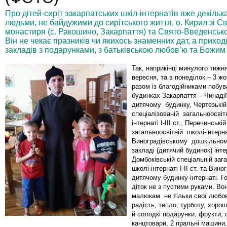
Про дітей-сиріт закарпатських шкіл-інтернатів вже декільк
людьми, не байдужими до сирітського життя, о. Кирил зі С
монастиря (с. Ракошино, Закарпаття) та Свято-Введенськог
Він не чекає празників чи якихось знаменних дат, а прихо
закладів з подарунками, з батьківською любов’ю та Божи
Так, наприкінці минулого тижня
вересня, та в понеділок – 3 жо
разом із благодійниками побув
будинках Закарпаття – Чинад
дитячому будинку, Чертезькі
спеціалізованій загальноосвіт
інтернаті I-III ст., Перечинській
загальноосвітній школі-інтернаті
Виноградівському дошкільно
закладі (дитячий будинок) інте
Домбоківській спеціальній заг
школі-інтернаті I-II ст. та Вин
дитячому будинку-інтернаті. Го
діток не з пустими руками. В
малюкам не тільки свої любов
радість, тепло, турботу, хоро
й солодкі подарунки, фрукти, о
канцтовари, 2 пральні машини,