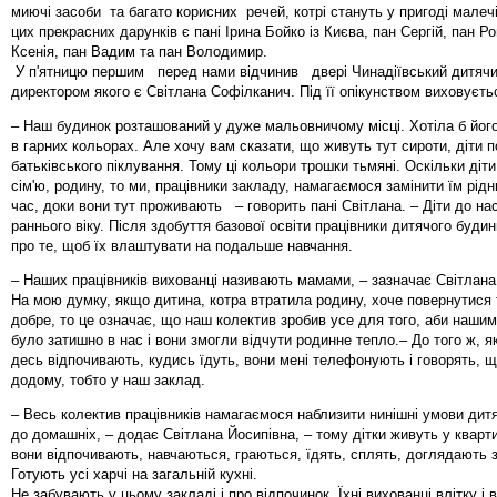
миючі засоби та багато корисних речей, котрі стануть у пригоді малеч
цих прекрасних дарунків є пані Ірина Бойко із Києва, пан Сергій, пан Ро
Ксенія, пан Вадим та пан Володимир.
У п'ятницю першим перед нами відчинив двері Чинадіївський дитячи
директором якого є Світлана Софілканич. Під її опікунством виховуєть
– Наш будинок розташований у дуже мальовничому місці. Хотіла б йог
в гарних кольорах. Але хочу вам сказати, що живуть тут сироти, діти п
батьківського піклування. Тому ці кольори трошки тьмяні. Оскільки діт
сім'ю, родину, то ми, працівники закладу, намагаємося замінити їм рідн
час, доки вони тут проживають – говорить пані Світлана. – Діти до на
раннього віку. Після здобуття базової освіти працівники дитячого буди
про те, щоб їх влаштувати на подальше навчання.
– Наших працівників вихованці називають мамами, – зазначає Світлан
На мою думку, якщо дитина, котра втратила родину, хоче повернутися 
добре, то це означає, що наш колектив зробив усе для того, аби наши
було затишно в нас і вони змогли відчути родинне тепло.– До того ж, я
десь відпочивають, кудись їдуть, вони мені телефонують і говорять, 
додому, тобто у наш заклад.
– Весь колектив працівників намагаємося наблизити нинішні умови дит
до домашніх, – додає Світлана Йосипівна, – тому дітки живуть у кварти
вони відпочивають, навчаються, граються, їдять, сплять, доглядають 
Готують усі харчі на загальній кухні.
Не забувають у цьому закладі і про відпочинок. Їхні вихованці влітку і 