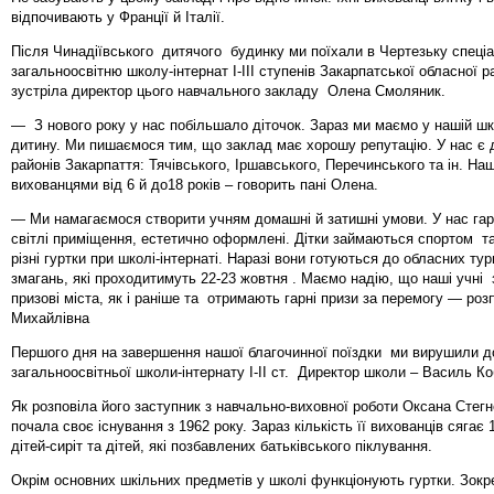
відпочивають у Франції й Італії.
Після Чинадіївського дитячого будинку ми поїхали в Чертезьку спеціа
загальноосвітню школу-інтернат I-III ступенів Закарпатської обласної р
зустріла директор цього навчального закладу Олена Смоляник.
— З нового року у нас побільшало діточок. Зараз ми маємо у нашій шко
дитину. Ми пишаємося тим, що заклад має хорошу репутацію. У нас є ді
районів Закарпаття: Тячівського, Іршавського, Перечинського та ін. На
вихованцями від 6 й до18 років – говорить пані Олена.
— Ми намагаємося створити учням домашні й затишні умови. У нас гарн
світлі приміщення, естетично оформлені. Дітки займаються спортом т
різні гуртки при школі-інтернаті. Наразі вони готуються до обласних ту
змагань, які проходитимуть 22-23 жовтня . Маємо надію, що наші учні
призові міста, як і раніше та отримають гарні призи за перемогу — ро
Михайлівна
Першого дня на завершення нашої благочинної поїздки ми вирушили д
загальноосвітньої школи-інтернату І-ІІ ст. Директор школи – Василь Ко
Як розповіла його заступник з навчально-виховної роботи Оксана Стег
почала своє існування з 1962 року. Зараз кількість її вихованців сягає 
дітей-сиріт та дітей, які позбавлених батьківського піклування.
Окрім основних шкільних предметів у школі функціонують гуртки. Зокр