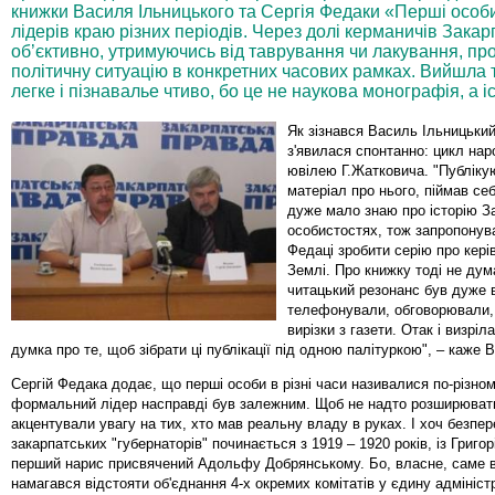
книжки Василя Ільницького та Сергія Федаки «Перші особ
лідерів краю різних періодів. Через долі керманичів Зака
об’єктивно, утримуючись від таврування чи лакування, про
політичну ситуацію в конкретних часових рамках. Вийшла т
легке і пізнавалье чтиво, бо це не наукова монографія, а і
Як зізнався Василь Ільницький
з'явилася спонтанно: цикл на
ювілею Г.Жатковича. "Публікую
матеріал про нього, піймав се
дуже мало знаю про історію З
особистостях, тож запропонув
Федаці зробити серію про керів
Землі. Про книжку тоді не дум
читацький резонанс був дуже 
телефонували, обговорювали,
вирізки з газети. Отак і визріл
думка про те, щоб зібрати ці публікації під одною палітуркою", – каже 
Сергій Федака додає, що перші особи в різні часи називалися по-різному
формальний лідер насправді був залежним. Щоб не надто розширюват
акцентували увагу на тих, хто мав реальну владу в руках. І хоч безпер
закарпатських "губернаторів" починається з 1919 – 1920 років, із Григо
перший нарис присвячений Адольфу Добрянському. Бо, власне, саме 
намагався відстояти об'єднання 4-х окремих комітатів у єдину адмініст