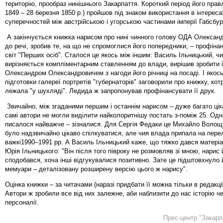
територію, прообраз нинішнього Закарпаття. Короткий період його прав
1849 – 28 березня 1850 р.) пройшов під знаком використання в інтереса
суперечностей між австрійською і угорською частинами імперії Габсбург
А закінчується книжка нарисом про нині чинного голову ОДА Олександ
до речі, зробив те, на що не спромоглися його попередники, – профіна
світ "Перших осіб". Сталося це якось між іншим: Василь Ільницький, чи
вирізняється компліментарним ставленням до влади, вирішив зробити і
Олександром Олександровичем з нагоди його річниці на посаді. І якось
підготовки галереї портретів "губернаторів" заговорили про книжку, котр
лежала "у шухляді". Ледида ж запропонував профінансувати її друк.
Звичайно, між згаданими першим і останнім нарисом – дуже багато цік
самі автори не могли виділити найколоритнішу постать з-поміж 25. Одн
писалося найважче – зізналися. Для Сергія Федаки це Михайло Волощу
було надзвичайно цікаво спілкуватися, але чия влада припала на пере
важкі1990–1991 рр. А Василь Ільницький каже, що тяжко дався матеріа
Юрія Ільницького: "Він після того півроку не розмовляв зі мною, нарис
сподобався, хоча інші відгукувалися позитивно. Зате це підштовхнуло
мемуари – деталізовану розширену версію цього ж нарису".
Оцінка книжки – за читачами (наразі придбати її можна тільки в редакції
Автори ж зробили все від них залежне, аби наблизити до нас історію че
персоналії.
Прес-центр "Закарп