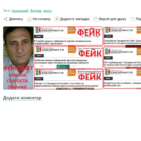
Теги:
Ільницький
,
Федака
,
книга
Ділитись
На головну
Додати в закладки
Версія для друку
Пе
Додати коментар