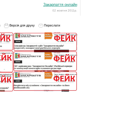
Закарпаття онлайн
02 жовтня 2011р.
и
Версія для друку
Переслати