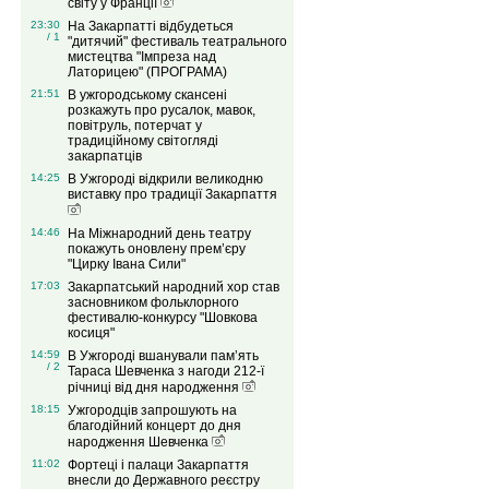
світу у Франції
23:30
На Закарпатті відбудеться
/ 1
"дитячий" фестиваль театрального
мистецтва "Імпреза над
Латорицею" (ПРОГРАМА)
21:51
В ужгородському скансені
розкажуть про русалок, мавок,
повітруль, потерчат у
традиційному світогляді
закарпатців
14:25
В Ужгороді відкрили великодню
виставку про традиції Закарпаття
14:46
На Міжнародний день театру
покажуть оновлену прем’єру
"Цирку Івана Сили"
17:03
Закарпатський народний хор став
засновником фольклорного
фестивалю-конкурсу "Шовкова
косиця"
14:59
В Ужгороді вшанували пам’ять
/ 2
Тараса Шевченка з нагоди 212-ї
річниці від дня народження
18:15
Ужгородців запрошують на
благодійний концерт до дня
народження Шевченка
11:02
Фортеці і палаци Закарпаття
внесли до Державного реєстру