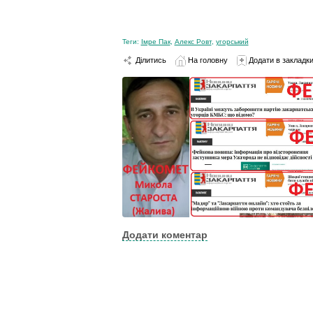
Теги:
Імре Пак
,
Алекс Ровт
,
угорський
Ділитись
На головну
Додати в закладк
Додати коментар