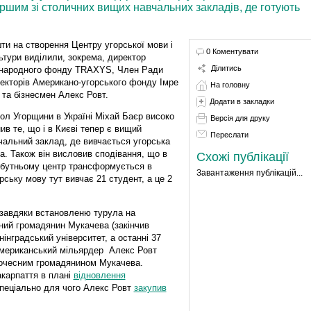
ршим зі столичних вищих навчальних закладів, де готують
ти на створення Центру угорської мови і
0 Коментувати
ьтури виділили, зокрема, директор
Ділитись
народного фонду TRAXYS, Член Ради
екторів Американо-угорського фонду Імре
На головну
 та бізнесмен Алекс Ровт.
Додати в закладки
ол Угорщини в Україні Міхай Баєр високо
Версія для друку
нив те, що і в Києві тепер є вищий
Переслати
чальний заклад, де вивчається угорська
а. Також він висловив сподівання, що в
Схожі публікації
бутньому центр трансформується в
Завантаження публікацій...
ську мову тут вивчає 21 студент, а це 2
 завдяки встановленю турула на
ний громадянин Мукачева (закінчив
інградський університет, а останні 37
американський мільярдер Алекс Ровт
Почесним громадянином Мукачева.
акарпаття в плані
відновлення
спеціально для чого Алекс Ровт
закупив