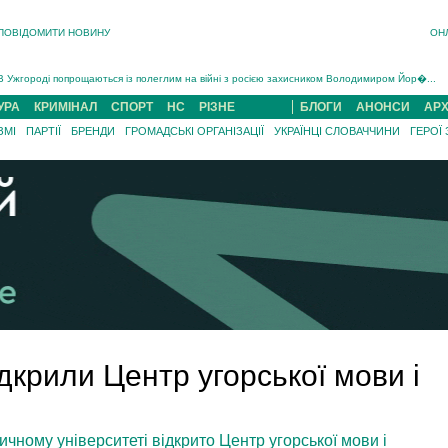
ПОВІДОМИТИ НОВИНУ
ОН
Інструктора районного ТЦК на Закарпатті судитимуть за обвинуваченням у катув...
В Ужгороді попрощаються із полеглим на війні з росією захисником Володимиром Йор�...
В Ужгороді 5 серпня попрощаються із захисником Богданом Югасом, який два роки �...
УРА
КРИМІНАЛ
СПОРТ
НС
РІЗНЕ
БЛОГИ
АНОНСИ
АРХ
Підтвердили загибель захисника із Нанкова на Хустщині Юліана Гербея (ФОТО)[/gree...
ЗМІ
ПАРТІЇ
БРЕНДИ
ГРОМАДСЬКІ ОРГАНІЗАЦІЇ
УКРАЇНЦІ СЛОВАЧЧИНИ
ГЕРОЇ
На війні з рф поліг військовий з Виноградова Ігнат Роздяловський (ФОТО)...
На Хустщині внаслідок ДТП за участі трьох авто постраждали 13 людей (ФОТО)...
Інструктора районного ТЦК на Закарпатті судитимуть за обвинувачен...
ідкрили Центр угорської мови і
ичному університеті відкрито Центр угорської мови і