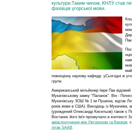
культури.Таким чином, КНЛУ став пе
фахівців угорської мови.
Кош
кул
між
Дир
Пак
Пос
оці
нав
мов
май
повноцінну наукову кафедр. уСьогодні ж угор
групи.
Американський мільйонер Імре Пак відомий
Мукачівському замку "Паланок". Він - Почес
Мукачівську ЗОШ № 1 ім Пушкіна, відтак Лен
років живе в США). Виходець із Мукачева, 
(урождений Олександр Кисельов) також є 
Востаннє його ім'я прозвучало в контексті З
авіасполучення між Ужгородом та Києвом
, 
літак SAAB
.