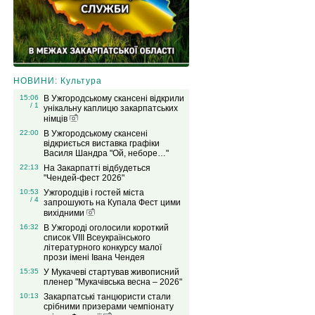
НОВИНИ: Культура
15:06
В Ужгородському скансені відкрили
/ 1
унікальну каплицю закарпатських
німців
22:00
В Ужгородському скансені
відкриється виставка графіки
Василя Шандра "Ой, неборе…"
22:13
На Закарпатті відбудеться
"Чендей-фест 2026"
10:53
Ужгородців і гостей міста
/ 4
запрошують на Купала Фест цими
вихідними
16:32
В Ужгороді оголосили короткий
список VIІІ Всеукраїнського
літературного конкурсу малої
прози імені Івана Чендея
15:35
У Мукачеві стартував живописний
пленер "Мукачівська весна – 2026"
10:13
Закарпатські танцюристи стали
срібними призерами чемпіонату