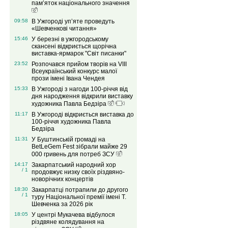
пам’яток національного значення
09:58
В Ужгороді уп’яте проведуть
«Шевченкові читання»
15:46
У березні в ужгородському
скансені відкриється щорічна
виставка-ярмарок "Світ писанки"
23:52
Розпочався прийом творів на VІIІ
Всеукраїнський конкурс малої
прози імені Івана Чендея
15:33
В Ужгороді з нагоди 100-річчя від
дня народження відкрили виставку
художника Павла Бедзіра
11:17
В Ужгороді відкриється виставка до
100-річчя художника Павла
Бедзіра
11:31
У Буштинській громаді на
BetLeGem Fest зібрали майже 29
000 гривень для потреб ЗСУ
14:17
Закарпатський народний хор
/ 1
продовжує низку своїх різдвяно-
новорічних концертів
18:30
Закарпатці потрапили до другого
/ 1
туру Національної премії імені Т.
Шевченка за 2026 рік
18:05
У центрі Мукачева відбулося
різдвяне колядування на