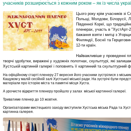
учасників розширюється з кожним роком – як із числа україн
Цього року крім учасників зі 
Польщі, Молдови, Білорусії, Ла
Південної Кореї, що традиційн
пленерах, участь в "ХустАрт-
бажання взяти і митці з Угорщ
Фінляндії, Боснії та Герцегови
12-ти країн.
Найважливіше у проведенні пл
творчі здобутки, виражені у художніх полотнах, скульптурі, які залиш
Хустській картинній галереї і поповнять її картинний та скульптурний 
На офіційному старті пленеру 27 вересня його учасники зустрілися з міськи
Кащуком у малій сесійній залі Хустської міської ради. На зустрічі були предс
матеріали про історію міста та памятні місця Хуста.
А урочисте відкриття пленеру пройшло у залах міської картинної галереї.
Триватиме пленер до 10 жовтня.
Організаторами мистецького заходу виступили Хустська міська Рада та Хуст
картинна галерея.