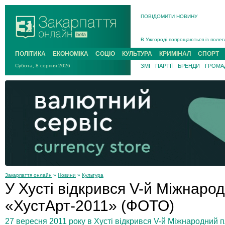
ПОВІДОМИТИ НОВИНУ
Інструктора районного ТЦК на Зак
В Ужгороді попрощаються із полег
В Ужгороді 5 серпня попрощаються
ПОЛІТИКА
ЕКОНОМІКА
СОЦІО
КУЛЬТУРА
КРИМІНАЛ
СПОРТ
Підтвердили загибель захисника і
Субота, 8 серпня 2026
ЗМІ
ПАРТІЇ
БРЕНДИ
ГРОМАД
На війні з рф поліг військовий з 
На Хустщині внаслідок ДТП за уча
Інструктора районного ТЦК на Зак
Закарпаття онлайн
»
Новини
»
Культура
У Хусті відкрився V-й Міжнаро
«ХустАрт-2011» (ФОТО)
27 вересня 2011 року в Хусті відкрився V-й Міжнародний 