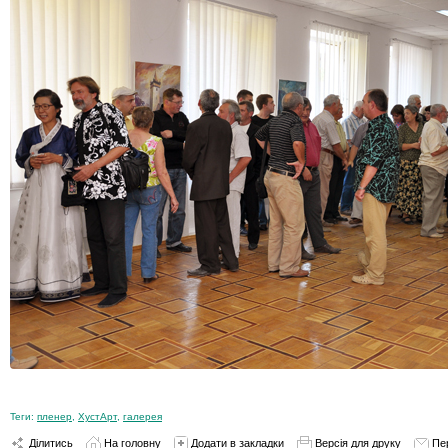
Теги:
пленер
,
ХустАрт
,
галерея
Ділитись
На головну
Додати в закладки
Версія для друку
Пе