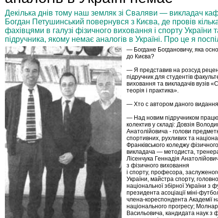
Декілька днів тому наш земляк зі Сваляви — викладач к
Богдан Петушинський повернувся з Києва, де провів кілька
фахівцями в галузі фізичного виховання і спорту України 
підручника, якому немає аналогів в Україні. Про це я посп
— Богдане Богдановичу, яка осно
до Києва?
— Я представив на розсуд рецен
підручник для студентів факульт
виховання та викладачів вузів «С
теорія і практика».
— Хто с автором даного виданн
— Над новим підручником працю
колектив у складі: Довзія Волод
Анатолійовича - голови предметно
спортивних, рухливих та націонал
Франківського коледжу фізичног
викладача — методиста, тренера
Лісенчука Геннадія Анатолійович
з фізичного виховання
і спорту, професора, заслужено
України, майстра спорту, головн
національної збірної України з ф
президента асоціації міні-футбо
члена-кореспондента Академії н
національного прогресу; Молна
Васильовича, кандидата наук з 