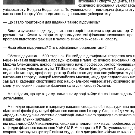
виховання і спорту, доцента, за
фізичного виховання Закарпатсь
університету; Богдана Богдановича Петушинського — викладача факультету
виховання і спорту Ужгородського національного університету.
— Що стало поштовхом для видання такого підручника?
— Вимоги сучасного підходу до питання теорії і практики спортивних ігор. С
рухливі ігри займають пріоритетну роль у системі фізичного виховання, пров
програмі підготовки фахівців в галузі фізичного виховання і спорту.
— Який обсяг підручника? Хто є офіційними рецензентами?
— Обсяг підручника — 600 сторінок. Він вийде під грифом міністерства освіти
Рецензентами підручника є провідні фахівці в галузі фізичного виховання і с
Микола Олексійович, доктор педагогічних наук, професор, ректор Чернігівсь
педагогічного університету ім. Т.Г.Шевченка; Євген Никодимович Приступа, 
педагогічних наук, професор, ректор Львівського державного університету ф
виховання і спорту; Валерій Миколайович Маслов, кандидат педагогічних нау
завідувач кафедри спортивних ігор національного університету фізичного ви
спорту, почесний працівник фізичної культури і спорту України.
— Мені відомо, що ще в цьому навчальному році вийде кілька інших видань. 
детальніше.
— Ми плідно працювали в напрямку видання спеціальної літератури, яка д
підготовці фахівців у галузі фізичного виховання і спорту. Скоро вийде мето
«Кредитно-модульна система організації навчального процесу з фізичного 
вищих навчальних закладах»
під редакцією С.О.Михайловича, кандидата педагогічних наук, професора, з
кафедри фізичного виховання УжНУ, М.В.Молнара та Б.Б.Петушинського, де
охарактеризовуємо критерії оцінки студентів з дисципліни «Фізичне вихован