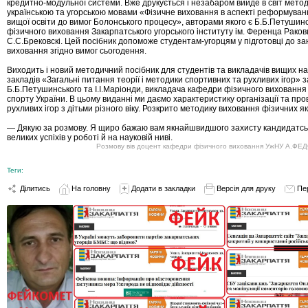
кредитно-модульної системи. Вже друкується і незабаром вийде в світ мето
українською та угорською мовами «Фізичне виховання в аспекті реформуванн
вищої освіти до вимог Болонського процесу», авторами якого є Б.Б.Петушинс
фізичного виховання Закарпатського угорського інституту ім. Ференца Раковці
С.С.Брековскі. Цей посібник допоможе студентам-угорцям у підготовці до за
виховання згідно вимог сьогодення.
Виходить і новий методичний посібник для студентів та викладачів вищих н
закладів «Загальні питання теорії і методики спортивних та рухливих ігор» 
Б.Б.Петушинського та І.І.Маріонди, викладача кафедри фізичного вихованн
спорту України. В цьому виданні ми даємо характеристику організації та пр
рухливих ігор з дітьми різного віку. Розкрито методику виховання фізичних я
— Дякую за розмову. Я щиро бажаю вам якнайшвидшого захисту кандидатськ
великих успіхів у роботі й на науковій ниві.
Розмову вів доцент кафедри фізичного виховання УжНУ А.ФЕД
Теги:
Ділитись
На головну
Додати в закладки
Версія для друку
Пе