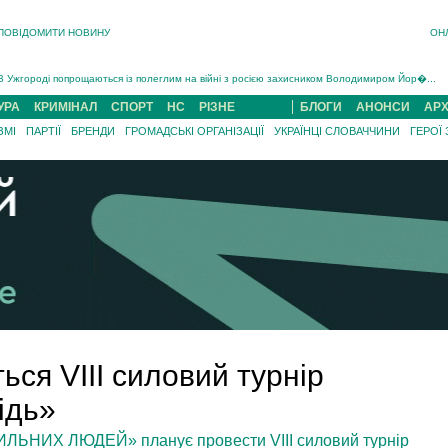
ПОВІДОМИТИ НОВИНУ
ОН
Інструктора районного ТЦК на Закарпатті судитимуть за обвинуваченням у катув...
В Ужгороді попрощаються із полеглим на війні з росією захисником Володимиром Йор�...
В Ужгороді 5 серпня попрощаються із захисником Богданом Югасом, який два роки �...
УРА
КРИМІНАЛ
СПОРТ
НС
РІЗНЕ
БЛОГИ
АНОНСИ
АРХ
Підтвердили загибель захисника із Нанкова на Хустщині Юліана Гербея (ФОТО)[/gree...
ЗМІ
ПАРТІЇ
БРЕНДИ
ГРОМАДСЬКІ ОРГАНІЗАЦІЇ
УКРАЇНЦІ СЛОВАЧЧИНИ
ГЕРОЇ
На війні з рф поліг військовий з Виноградова Ігнат Роздяловський (ФОТО)...
На Хустщині внаслідок ДТП за участі трьох авто постраждали 13 людей (ФОТО)...
Інструктора районного ТЦК на Закарпатті судитимуть за обвинувачен...
ься VIII силовий турнір
ідь»
ЛЬНИХ ЛЮДЕЙ» планує провести VIII силовий турнір