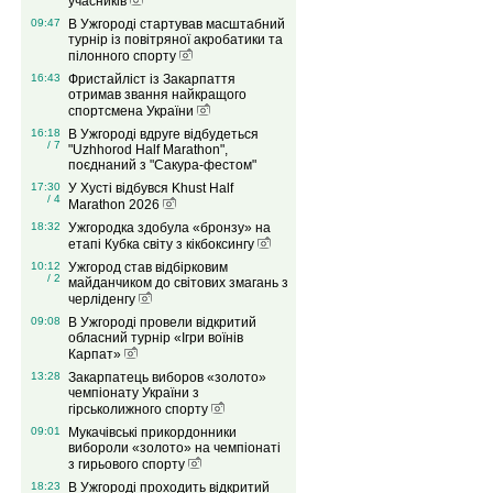
учасників
09:47
В Ужгороді стартував масштабний
турнір із повітряної акробатики та
пілонного спорту
16:43
Фристайліст із Закарпаття
отримав звання найкращого
спортсмена України
16:18
В Ужгороді вдруге відбудеться
/ 7
"Uzhhorod Half Marathon",
поєднаний з "Сакура-фестом"
17:30
У Хусті відбувся Khust Half
/ 4
Marathon 2026
18:32
Ужгородка здобула «бронзу» на
етапі Кубка світу з кікбоксингу
10:12
Ужгород став відбірковим
/ 2
майданчиком до світових змагань з
черліденгу
09:08
В Ужгороді провели відкритий
обласний турнір «Ігри воїнів
Карпат»
13:28
Закарпатець виборов «золото»
чемпіонату України з
гірськолижного спорту
09:01
Мукачівські прикордонники
вибороли «золото» на чемпіонаті
з гирьового спорту
18:23
В Ужгороді проходить відкритий