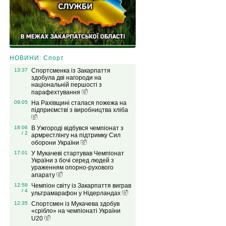
НОВИНИ: Спорт
13:37
Спортсменка із Закарпаття
здобула дві нагороди на
національній першості з
парафехтування
09:05
На Рахівщині сталася пожежа на
підприємстві з виробництва хліба
18:06
В Ужгороді відбувся чемпіонат з
/ 2
армрестлінгу на підтримку Сил
оборони України
17:01
У Мукачеві стартував Чемпіонат
України з бочі серед людей з
ураженням опорно-рухового
апарату
12:58
Чемпіон світу із Закарпаття виграв
/ 4
ультрамарафон у Нідерландах
12:35
Спортсмен із Мукачева здобув
«срібло» на чемпіонаті України
U20