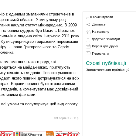
нір є єдиними змаганнями стронгменів в
0 Коментувати
арпатській області. У минулому році
Ділитись
гання набули статут міжнародних. В 2009
і головним суддею був Василь Вірастюк -
На головну
сильніша людина світу. Інтригою 2011 року
Додати в закладки
 бути суперництво триразових переможців
Версія для друку
ніру - Івана Григоровського та Сергія
оленка.
Переслати
алом змагання такого роду, які
Схожі публікації
водяться на майданчиках, притягують
Завантаження публікацій...
ику кількість глядачів. Певною умовою є
ндарт, якого повинні дотримуватися на всіх
нірах. Вправи повинні бути атрактивними
 глядачів, а коментувати має досвідчений
важливими фактами.
сі умови та популяризує цей вид спорту
09 серпня 2011р.