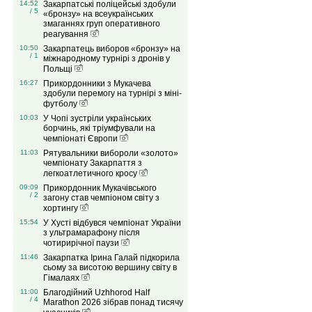
14:52
Закарпатські поліцейські здобули
/ 5
«бронзу» на всеукраїнських
змаганнях груп оперативного
реагування
10:50
Закарпатець виборов «бронзу» на
/ 1
міжнародному турнірі з дронів у
Польщі
16:27
Прикордонники з Мукачева
здобули перемогу на турнірі з міні-
футболу
10:03
У Чопі зустріли українських
борчинь, які тріумфували на
чемпіонаті Європи
11:03
Рятувальники вибороли «золото»
чемпіонату Закарпаття з
легкоатлетичного кросу
09:09
Прикордонник Мукачівського
/ 2
загону став чемпіоном світу з
хортингу
15:54
У Хусті відбувся чемпіонат України
з ультрамарафону після
чотирирічної паузи
11:46
Закарпатка Ірина Галай підкорила
сьому за висотою вершину світу в
Гімалаях
11:00
Благодійний Uzhhorod Half
/ 4
Marathon 2026 зібрав понад тисячу