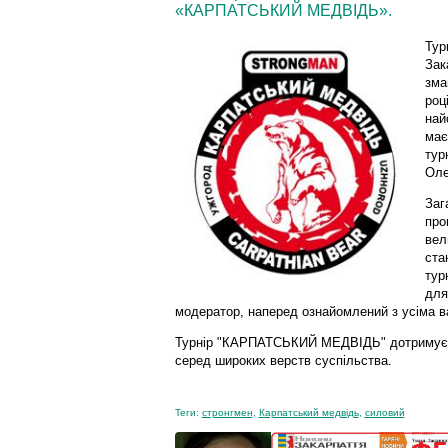
«КАРПАТСЬКИЙ МЕДВІДЬ».
Тур
Зак
зма
роц
най
має
тур
Оле
Заг
про
вел
ста
тур
для
модератор, наперед ознайомлений з усіма 
Турнір "КАРПАТСЬКИЙ МЕДВІДЬ" дотримує в
серед широких верств суспільства.
Теги:
стронгмен
,
Карпатський медвідь
,
силовий