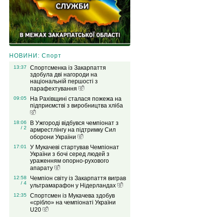
НОВИНИ: Спорт
13:37
Спортсменка із Закарпаття
здобула дві нагороди на
національній першості з
парафехтування
09:05
На Рахівщині сталася пожежа на
підприємстві з виробництва хліба
18:06
В Ужгороді відбувся чемпіонат з
/ 2
армрестлінгу на підтримку Сил
оборони України
17:01
У Мукачеві стартував Чемпіонат
України з бочі серед людей з
ураженням опорно-рухового
апарату
12:58
Чемпіон світу із Закарпаття виграв
/ 4
ультрамарафон у Нідерландах
12:35
Спортсмен із Мукачева здобув
«срібло» на чемпіонаті України
U20