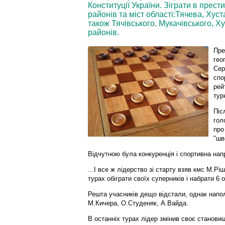
Конституції України. Зіграти в прес
районів та міст області:Тячева, Хус
також Тячівського, Мукачівського, Х
районів.
Пре
гео
Сер
спо
рей
тур
Піс
гол
про
"шв
Відчутною була конкуренція і спортивна нап
...І все ж лідерство зі старту взяв кмс М.Р
турах обіграти своїх суперників і набрати 6 о
Решта учасників дещо відстали, однак напо
М.Кичера, О.Студеняк, А.Вайда.
В останніх турах лідер змінив своє становищ