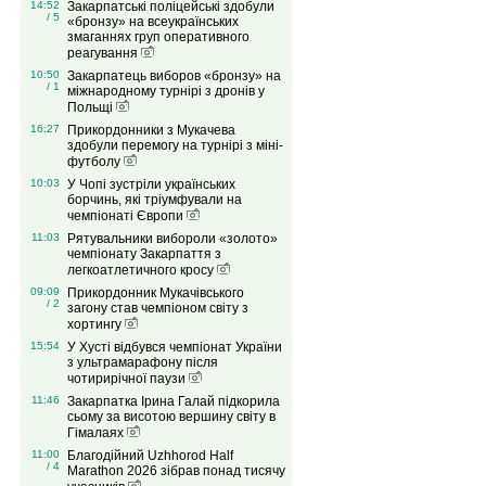
14:52
Закарпатські поліцейські здобули
/ 5
«бронзу» на всеукраїнських
змаганнях груп оперативного
реагування
10:50
Закарпатець виборов «бронзу» на
/ 1
міжнародному турнірі з дронів у
Польщі
16:27
Прикордонники з Мукачева
здобули перемогу на турнірі з міні-
футболу
10:03
У Чопі зустріли українських
борчинь, які тріумфували на
чемпіонаті Європи
11:03
Рятувальники вибороли «золото»
чемпіонату Закарпаття з
легкоатлетичного кросу
09:09
Прикордонник Мукачівського
/ 2
загону став чемпіоном світу з
хортингу
15:54
У Хусті відбувся чемпіонат України
з ультрамарафону після
чотирирічної паузи
11:46
Закарпатка Ірина Галай підкорила
сьому за висотою вершину світу в
Гімалаях
11:00
Благодійний Uzhhorod Half
/ 4
Marathon 2026 зібрав понад тисячу