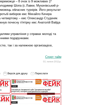
переможця – 8 очок із 9 можливих (7
Володимир Шопа (с.Лавки, Мукачівський р-
еможець обласних турнірів. Його результат
боротьбі виборов кмс Михайло Кичера
 На четвертому – кмс Олександр Студеняк
амкнув почесну п'ятірку кмс Анатолій Вайда
алями управління у справах молоді та
інними подарунками.
стю, так і за належною організацією,
Спорт тайм
01 липня 2011р.
и
Версія для друку
Переслати