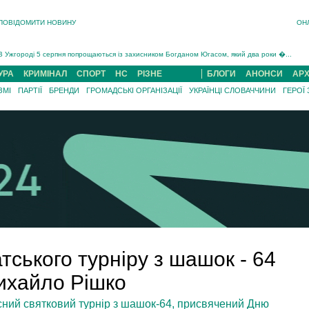
ПОВІДОМИТИ НОВИНУ
ОН
Інструктора районного ТЦК на Закарпатті судитимуть за обвинуваченням у катув...
В Ужгороді попрощаються із полеглим на війні з росією захисником Володимиром Йор�...
В Ужгороді 5 серпня попрощаються із захисником Богданом Югасом, який два роки �...
Підтвердили загибель захисника із Нанкова на Хустщині Юліана Гербея (ФОТО)[/gree...
УРА
КРИМІНАЛ
СПОРТ
НС
РІЗНЕ
БЛОГИ
АНОНСИ
АРХ
На війні з рф поліг військовий з Виноградова Ігнат Роздяловський (ФОТО)...
ЗМІ
ПАРТІЇ
БРЕНДИ
ГРОМАДСЬКІ ОРГАНІЗАЦІЇ
УКРАЇНЦІ СЛОВАЧЧИНИ
ГЕРОЇ
На Хустщині внаслідок ДТП за участі трьох авто постраждали 13 людей (ФОТО)...
Інструктора районного ТЦК на Закарпатті судитимуть за обвинувачен...
ського турніру з шашок - 64
ихайло Рішко
сний святковий турнір з шашок-64, присвячений Дню