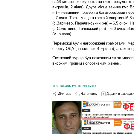
найближчого конкурента на очко: результат 
виграшів, 2 нічиї). Друге місце зайняв кмс 
н.) – незмінний призер та багаторазовий пер
– 7 очок. Третє місце в гострій спортивній 
(с.Зарічево, Перечинський р-н) – 6,5 очок.
(с.Солотвино, Тячівський р-н) – 6,0 очок. З
(м.Іршава).
Переможці були нагороджені грамотами, мед
спорту ОДА (начальник В.Ерфан), а також ц
Святковий турнір був показовим як за масові
високим ігровим і спортивним рівнем.
Теги:
шашки
,
турнір
,
перемога
Ділитись
На головну
Додати в закладк