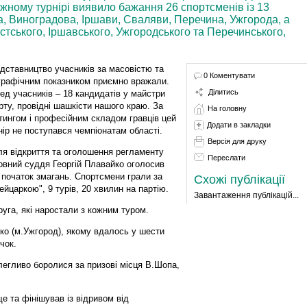
тижному турнірі виявило бажання 26 спортсменів із 13
та, Виноградова, Іршави, Сваляви, Перечина, Ужгорода, а
устського, Іршавського, Ужгородського та Перечинського,
дставництво учасників за масовістю та
0 Коментувати
графічним показником приємно вражали.
Ділитись
ед учасників – 18 кандидатів у майстри
рту, провідні шашкісти нашого краю. За
На головну
тингом і професійним складом гравців цей
Додати в закладки
нір не поступався чемпіонатам області.
Версія для друку
ля відкриття та оголошення регламенту
Переслати
овний суддя Георгій Плавайко оголосив
 початок змагань. Спортсмени грали за
Схожі публікації
ейцаркою", 9 турів, 20 хвилин на партію.
Завантаження публікацій...
руга, які наростали з кожним туром.
ішко (м.Ужгород), якому вдалось у шести
чок.
легливо боролися за призові місця В.Шопа,
е та фінішував із відривом від