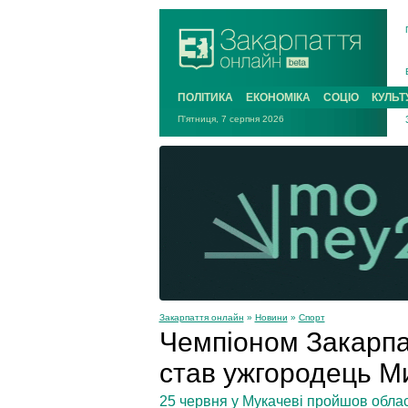
ПОЛІТИКА
ЕКОНОМІКА
СОЦІО
КУЛЬТ
П'ятниця, 7 серпня 2026
Закарпаття онлайн
»
Новини
»
Спорт
Чемпіоном Закарпат
став ужгородець М
25 червня у Мукачеві пройшов обла