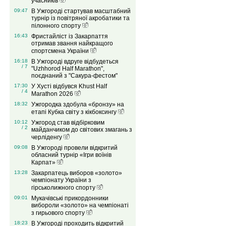
учасників
09:47
В Ужгороді стартував масштабний
турнір із повітряної акробатики та
пілонного спорту
16:43
Фристайліст із Закарпаття
отримав звання найкращого
спортсмена України
16:18
В Ужгороді вдруге відбудеться
/ 7
"Uzhhorod Half Marathon",
поєднаний з "Сакура-фестом"
17:30
У Хусті відбувся Khust Half
/ 4
Marathon 2026
18:32
Ужгородка здобула «бронзу» на
етапі Кубка світу з кікбоксингу
10:12
Ужгород став відбірковим
/ 2
майданчиком до світових змагань з
черліденгу
09:08
В Ужгороді провели відкритий
обласний турнір «Ігри воїнів
Карпат»
13:28
Закарпатець виборов «золото»
чемпіонату України з
гірськолижного спорту
09:01
Мукачівські прикордонники
вибороли «золото» на чемпіонаті
з гирьового спорту
18:23
В Ужгороді проходить відкритий