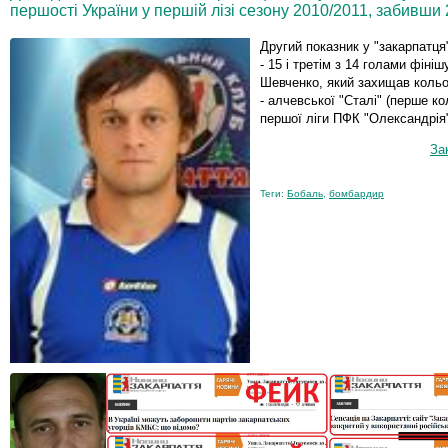
першості України у першій лізі сезону 2010/2011, забивши 2
Другий показник у "закарпатця
- 15 і третім з 14 голами фіні
Шевченко, який захищав кольо
- алчевської "Сталі" (перше ко
першої ліги ПФК "Олександрія
За
Теги:
Бобаль
,
бомбардир