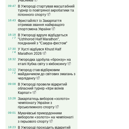
учасників
09:47
В Ужгороді стартував масштабний
турнір із повітряної акробатики та
пілонного спорту
16:43
Фристайліст із Закарпаття
отримав звання найкращого
спортсмена України
16:18
В Ужгороді вдруге відбудеться
/ 7
"Uzhhorod Half Marathon",
поєднаний з "Сакура-фестом"
17:30
У Хусті відбувся Khust Half
/ 4
Marathon 2026
18:32
Ужгородка здобула «бронзу» на
етапі Кубка світу з кікбоксингу
10:12
Ужгород став відбірковим
/ 2
майданчиком до світових змагань з
черліденгу
09:08
В Ужгороді провели відкритий
обласний турнір «Ігри воїнів
Карпат»
13:28
Закарпатець виборов «золото»
чемпіонату України з
гірськолижного спорту
09:01
Мукачівські прикордонники
вибороли «золото» на чемпіонаті
з гирьового спорту
18:23
В Ужгороді проходить відкритий