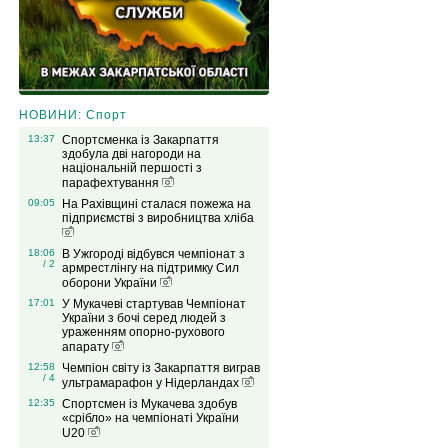
НОВИНИ: Спорт
13:37
Спортсменка із Закарпаття
здобула дві нагороди на
національній першості з
парафехтування
09:05
На Рахівщині сталася пожежа на
підприємстві з виробництва хліба
18:06
В Ужгороді відбувся чемпіонат з
/ 2
армрестлінгу на підтримку Сил
оборони України
17:01
У Мукачеві стартував Чемпіонат
України з бочі серед людей з
ураженням опорно-рухового
апарату
12:58
Чемпіон світу із Закарпаття виграв
/ 4
ультрамарафон у Нідерландах
12:35
Спортсмен із Мукачева здобув
«срібло» на чемпіонаті України
U20