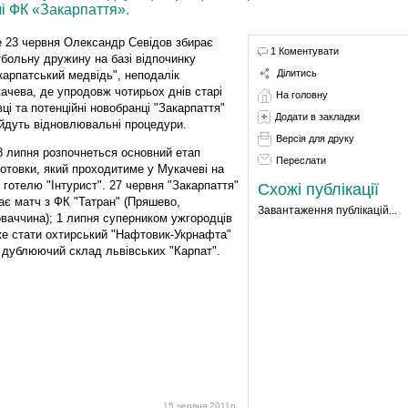
і ФК «Закарпаття».
 23 червня Олександр Севідов збирає
1 Коментувати
больну дружину на базі відпочинку
Ділитись
карпатський медвідь", неподалік
ачева, де упродовж чотирьох днів старі
На головну
вці та потенційні новобранці "Закарпаття"
Додати в закладки
йдуть відновлювальні процедури.
Версія для друку
8 липня розпочнеться основний етап
Переслати
готовки, який проходитиме у Мукачеві на
і готелю "Інтурист". 27 червня "Закарпаття"
Схожі публікації
рає матч з ФК "Татран" (Пряшево,
Завантаження публікацій...
ваччина); 1 липня суперником ужгородців
е стати охтирський "Нафтовик-Укрнафта"
 дублюючий склад львівських "Карпат".
15 червня 2011р.