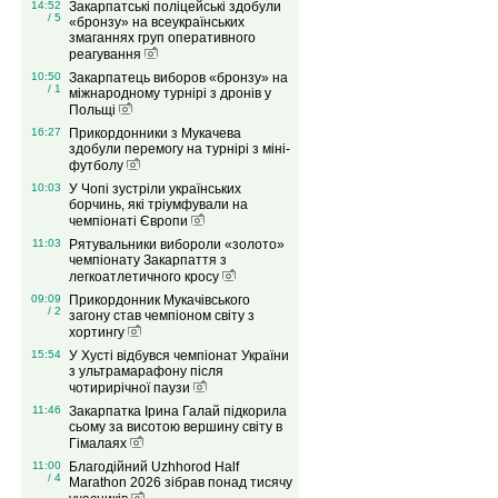
14:52
Закарпатські поліцейські здобули
/ 5
«бронзу» на всеукраїнських
змаганнях груп оперативного
реагування
10:50
Закарпатець виборов «бронзу» на
/ 1
міжнародному турнірі з дронів у
Польщі
16:27
Прикордонники з Мукачева
здобули перемогу на турнірі з міні-
футболу
10:03
У Чопі зустріли українських
борчинь, які тріумфували на
чемпіонаті Європи
11:03
Рятувальники вибороли «золото»
чемпіонату Закарпаття з
легкоатлетичного кросу
09:09
Прикордонник Мукачівського
/ 2
загону став чемпіоном світу з
хортингу
15:54
У Хусті відбувся чемпіонат України
з ультрамарафону після
чотирирічної паузи
11:46
Закарпатка Ірина Галай підкорила
сьому за висотою вершину світу в
Гімалаях
11:00
Благодійний Uzhhorod Half
/ 4
Marathon 2026 зібрав понад тисячу