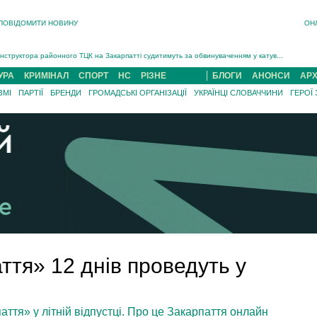
ПОВІДОМИТИ НОВИНУ
ОН
На війні загинув 26-річний військовий із Чинадійова на Мукачівщині Іван Симчин...
Інструктора районного ТЦК на Закарпатті судитимуть за обвинуваченням у катув...
В Ужгороді попрощаються із полеглим на війні з росією захисником Володимиром Йор�...
УРА
КРИМІНАЛ
СПОРТ
НС
РІЗНЕ
БЛОГИ
АНОНСИ
АРХ
В Ужгороді 5 серпня попрощаються із захисником Богданом Югасом, який два роки �...
ЗМІ
ПАРТІЇ
БРЕНДИ
ГРОМАДСЬКІ ОРГАНІЗАЦІЇ
УКРАЇНЦІ СЛОВАЧЧИНИ
ГЕРОЇ
Підтвердили загибель захисника із Нанкова на Хустщині Юліана Гербея (ФОТО)[/gree...
На війні з рф поліг військовий з Виноградова Ігнат Роздяловський (ФОТО)...
На війні загинув 26-річний військовий із Чинадійова на Мукачівщині �...
ття» 12 днів проведуть у
аття» у літній відпустці. Про це Закарпаття онлайн