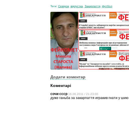
Теги:
Севідов
,
відпустка
,
Закарпаття
,
футбол
Додати коментар
Коментарі
сочи ссср
16.06.2011 / 21:23:00
дуже ганьба за закарпаття игракив гнати у ши