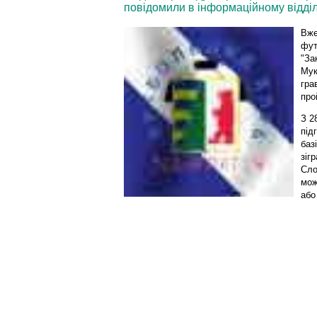
повідомили в інформаційному відділ
Вже
фут
"За
Мук
гра
про
З 2
під
баз
зіг
Сло
мож
або