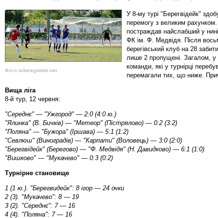
У 8-му турі "Берегвідейк" здоб
перемогу з великим рахунком.
постраждав найслабший у нин
ФК ім. Ф. Медвідя. Після вось
берегівський клуб на 28 забит
лише 2 пропущені. Загалом, у 
команди, які у турнірці переб
Фото scberegvidek.net
перемагали тих, що ниже. При
Вища ліга
8-й тур, 12 червня:
"Середнє" — "Ужгород" — 2:0 (4:0 ю.)
"Ялинка" (В. Бичків) — "Метеор" (Пістрялово) — 0:2 (3:2)
"Поляна" — "Бужора" (Іршава) — 5:1 (1:2)
"Севлюш" (Виноградів) — "Карпати" (Воловець) — 3:0 (2:0)
"Берегвідейк" (Берегово) — "Ф. Медвідя" (Н. Давидково) — 6:1 (1:0)
"Вишково" — "Мукачево" — 0:3 (0:2)
Турнірне становище
1 (1 ю.). "Берегвидейк": 8 ігор — 24 очки
2 (3). "Мукачево": 8 — 19
3 (2). "Середнє": 7 — 16
4 (4). "Поляна": 7 — 16