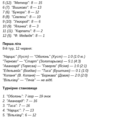
5 (12). "Метеор": 8 — 15
6 (7). "Вишково": 8 — 13
7 (6). "Бужора": 8 — 12
8 (8). "Севлюш": 8 — 10
9 (10). "Ужгород": 8 — 6
10 (9). "Ялинка": 8 — 3
11 (11). "Карпати": 8 — 2
12 (5). "Ф. Медвідя": 8 — 1
Перша ліга
8-й тур, 12 червня:
"Нарцис" (Хуст) — "Оболонь" (Хуст) — 1:0 (1:0 ю.)
"Терново" — "Старт" (Золотарьово) — 5:1 (4:3)
"Авангард" (Тересва) — "Говерла" (Ясіня) — 1:0 (2:1)
"Едельвейс" (Богдан) — "Тиса" (Буштино) — 0:1 (1:0)
"Копаня" (В. Копаня) — "Боржава" (Довге) — 2:0 (2:0)
"Вільхівці" — "Тячів" — не відб.
Турнірне становище
1. "Оболонь": 7 ігор — 19 очок
2. "Авангард": 7 — 16
3. "Тиса": 7 — 16
4. "Нарцис": 7 — 13
5. "Вільхівці": 6 — 12