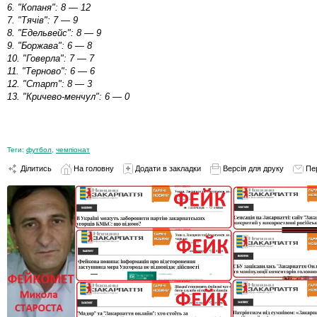
6. "Копаня": 8 — 12
7. "Тячів": 7 — 9
8. "Едельвейс": 8 — 9
9. "Боржава": 6 — 8
10. "Говерла": 7 — 7
11. "Терново": 6 — 6
12. "Старт": 8 — 3
13. "Кричево-менчул": 6 — 0
Теги:
футбол
,
чемпіонат
Ділитись
На головну
Додати в закладки
Версія для друку
Пе