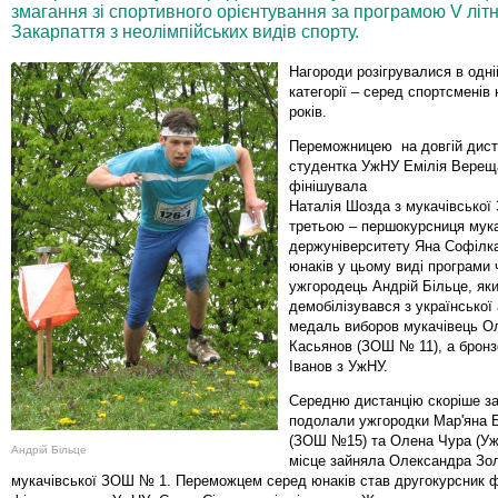
змагання зі спортивного орієнтування за програмою V літн
Закарпаття з неолімпійських видів спорту.
Нагороди розігрувалися в одній
категорії – серед спортсменів
років.
Переможницею на довгій диста
студентка УжНУ Емілія Вереща
фінішувала
Наталія Шозда з мукачівсько
третьою – першокурсниця мука
держуніверситету Яна Софілк
юнаків у цьому виді програми
ужгородець Андрій Більце, як
демобілізувався з української 
медаль виборов мукачівець О
Касьянов (ЗОШ № 11), а бронз
Іванов з УжНУ.
Середню дистанцію скоріше за
подолали ужгородки Мар'яна 
(ЗОШ №15) та Олена Чура (Уж
Андрій Більце
місце зайняла Олександра Зол
мукачівської ЗОШ № 1. Переможцем серед юнаків став другокурсник 