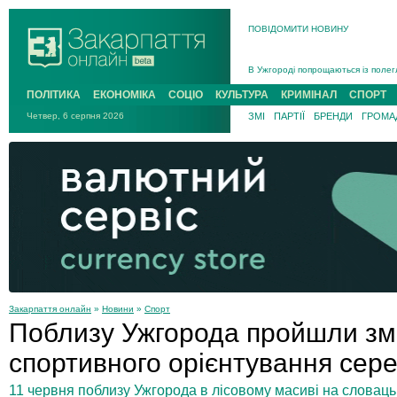
ПОВІДОМИТИ НОВИНУ
Інструктора районного ТЦК на Зак
В Ужгороді попрощаються із полег
В Ужгороді 5 серпня попрощаються
ПОЛІТИКА
ЕКОНОМІКА
СОЦІО
КУЛЬТУРА
КРИМІНАЛ
СПОРТ
Підтвердили загибель захисника і
Четвер, 6 серпня 2026
ЗМІ
ПАРТІЇ
БРЕНДИ
ГРОМАД
На війні з рф поліг військовий з 
На Хустщині внаслідок ДТП за уча
Інструктора районного ТЦК на Зак
Закарпаття онлайн
»
Новини
»
Спорт
Поблизу Ужгорода пройшли зма
спортивного орієнтування сер
11 червня поблизу Ужгорода в лісовому масиві на словац