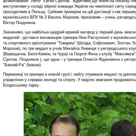
фізвиховання УжНУ Євген Сіротов, відмітимо,що Женя на початку ли
виступатиме у складі збірної команди України на чемпіонаті світу сере
проходитиме в Польщі. Срібним призером на цій дистанції став першок
мукачівського ВПУ № 3 Василь Морозов, бронзовим – учень ужгородс
Віктор Поздняков.
Зазначимо, що найбільш щедрий вражай нагород у перший день змагань
медалей - дістався вихованцям тренера Ніни Расчупкіної з мукачівсь
та спортивного орієнтування "Товариш" (Шозда, Софілканич, Золтан, К
Морозов), по три медалі в учнів Михайла Левинця з ужгородського клу
(Верещагіна, Беля-Кемінь та Чура) та Георгія Феча з клубу "Максимум"
Сіротов, Поздняков ), ще одна – у тренера Олексія Ждановича з ужгор
"Банзай-Ра" (Іванов).
Переможці та призери в кожній групі і забігу отримали медалі та дипл
управління у справах молоді та спорту. У неділю змагання продовжать
Боздоському парку.