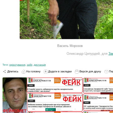
Василь Морозов
Олександр Цепурдей, для
За
Теги:
орієнтування
,
забіг
,
дистанція
Ділитись
На головну
Додати в закладки
Версія для друку
Пе