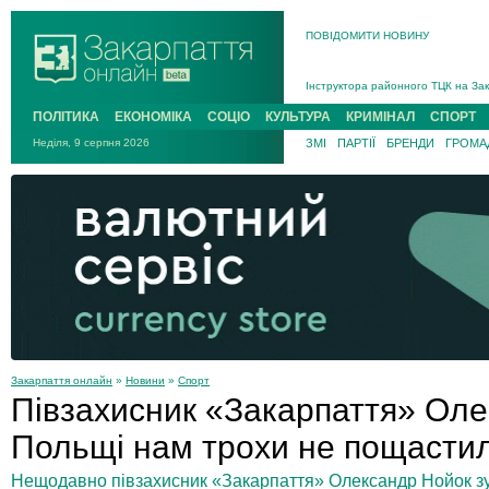
ПОВІДОМИТИ НОВИНУ
На війні загинув 26-річний військо
Інструктора районного ТЦК на Зак
В Ужгороді попрощаються із полег
ПОЛІТИКА
ЕКОНОМІКА
СОЦІО
КУЛЬТУРА
КРИМІНАЛ
СПОРТ
В Ужгороді 5 серпня попрощаються
Неділя, 9 серпня 2026
ЗМІ
ПАРТІЇ
БРЕНДИ
ГРОМАД
Підтвердили загибель захисника і
На війні з рф поліг військовий з 
На війні загинув 26-річний військо
Закарпаття онлайн
»
Новини
»
Спорт
Півзахисник «Закарпаття» Оле
Польщі нам трохи не пощасти
Нещодавно півзахисник «Закарпаття» Олександр Нойок зус