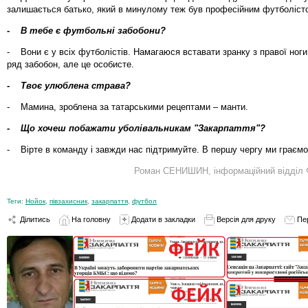
залишається батько, який в минулому теж був професійним футболіст
- В тебе є футбольні забобони?
- Вони є у всіх футболістів. Намагаюся вставати зранку з правої ног
ряд забобон, але це особисте.
- Твоє улюблена страва?
- Мамина, зроблена за татарськими рецептами – манти.
- Що хочеш побажати уболівальникам "Закарпаття"?
- Вірте в команду і завжди нас підтримуйте. В першу чергу ми граємо
Роман СЕНИШИН, інформаційний відділ 
Теги:
Нойок
,
півзахисник
,
закарпаття
,
футбол
Ділитись
На головну
Додати в закладки
Версія для друку
Пе