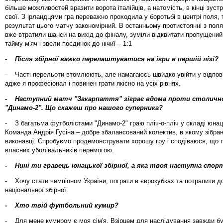
більше можливостей вразити ворота італійців, а натомість, в кінці зустр
свої. З ірландцями гра переважно проходила у боротьбі в центрі поля, 
результат цього матчу закономірний. В останньому протистоянні з пол
вже втратили шанси на вихід до фіналу, зуміли відквитати пропущений 
тайму м'яч і звели поєдинок до нічиї – 1:1
- Після збірної важко перелаштуватися на ігри в першій лізі?
- Часті перельоти втомлюють, але намагаюсь швидко увійти у відпов
адже я професіонал і повинен грати якісно на усіх рівнях.
- Наступний матч "Закарпаття" зіграє вдома проти столичн
"Динамо-2". Що скажеш про нашого суперника?
- З багатьма футболістами "Динамо-2" граю пліч-о-пліч у складі юнаць
Команда Андрія Гусіна – добре збалансований колектив, в якому зібран
виконавці. Спробуємо продемонструвати хорошу гру і сподіваюся, що
власних уболівальників перемогою.
- Нині ти гравець юнацької збірної, а яка твоя наступна спор
- Хочу стати чемпіоном України, пограти в єврокубках та потрапити д
національної збірної.
- Хто твій футбольний кумир?
- Для мене кумиром є моя сім'я. Взірцем для наслідування завжди бу