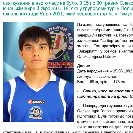
святкування в нього часу не було. З 15 по 30 травня Оле
юнацькій збірній України U-19, яка у груповому турі у Пол
фінальній стадії Євро-2011, який невдовзі стартує у Румуні
На жаль, поступившись італійц
внічию зі збірними Ірландії та 
завершили виступи на третьому
залишилися "за бортом" конти
змагань. Тож про збірну та нин
"Закарпатті" у розмові з капіта
Олександром Нойком.
Досьє:
Дата народження – 15.05.1992
Амплуа – півзахисник
Вага – 69 кг, зріст – 175 см
- Сашко, чого не вистачил
щоб потрапити на фінал Є
- Напередодні групового турн
Олександра Головка провели 
підготовку. Були готові до поє
фізично так і психологічно, т
лише на позитивний для нас р
стартовому матчі зі збірною Італії нашим суперникам відверто пощаст