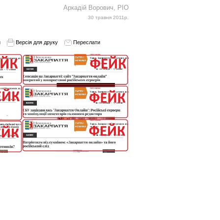
Аркадій Ворович, РІО
30 травня 2011р.
и
Версія для друку
Переслати