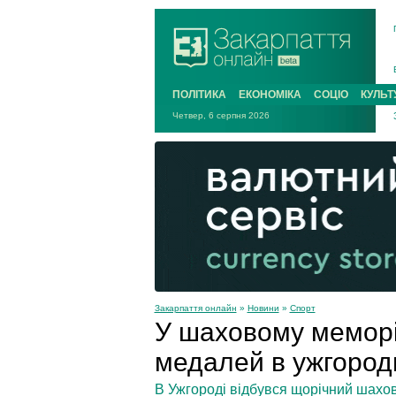
ПОЛІТИКА
ЕКОНОМІКА
СОЦІО
КУЛЬТ
Четвер, 6 серпня 2026
Закарпаття онлайн
»
Новини
»
Спорт
У шаховому меморі
медалей в ужгородц
В Ужгороді відбувся щорічний шахо