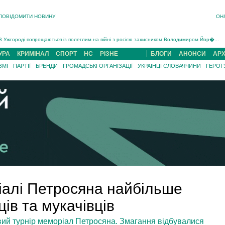
ПОВІДОМИТИ НОВИНУ
ОН
Інструктора районного ТЦК на Закарпатті судитимуть за обвинуваченням у катув...
В Ужгороді попрощаються із полеглим на війні з росією захисником Володимиром Йор�...
В Ужгороді 5 серпня попрощаються із захисником Богданом Югасом, який два роки �...
УРА
КРИМІНАЛ
СПОРТ
НС
РІЗНЕ
БЛОГИ
АНОНСИ
АРХ
Підтвердили загибель захисника із Нанкова на Хустщині Юліана Гербея (ФОТО)[/gree...
ЗМІ
ПАРТІЇ
БРЕНДИ
ГРОМАДСЬКІ ОРГАНІЗАЦІЇ
УКРАЇНЦІ СЛОВАЧЧИНИ
ГЕРОЇ
На війні з рф поліг військовий з Виноградова Ігнат Роздяловський (ФОТО)...
На Хустщині внаслідок ДТП за участі трьох авто постраждали 13 людей (ФОТО)...
Інструктора районного ТЦК на Закарпатті судитимуть за обвинувачен...
алі Петросяна найбільше
ів та мукачівців
вий турнір меморіал Петросяна. Змагання відбувалися