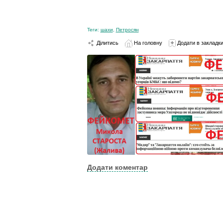
Теги:
шахи
,
Петросян
Ділитись
На головну
Додати в закладк
Додати коментар