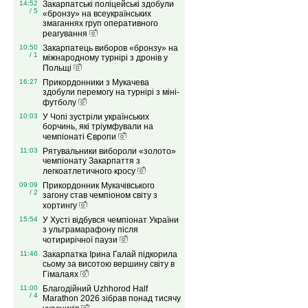
14:52
Закарпатські поліцейські здобули
/ 5
«бронзу» на всеукраїнських
змаганнях груп оперативного
реагування
10:50
Закарпатець виборов «бронзу» на
/ 1
міжнародному турнірі з дронів у
Польщі
16:27
Прикордонники з Мукачева
здобули перемогу на турнірі з міні-
футболу
10:03
У Чопі зустріли українських
борчинь, які тріумфували на
чемпіонаті Європи
11:03
Рятувальники вибороли «золото»
чемпіонату Закарпаття з
легкоатлетичного кросу
09:09
Прикордонник Мукачівського
/ 2
загону став чемпіоном світу з
хортингу
15:54
У Хусті відбувся чемпіонат України
з ультрамарафону після
чотирирічної паузи
11:46
Закарпатка Ірина Галай підкорила
сьому за висотою вершину світу в
Гімалаях
11:00
Благодійний Uzhhorod Half
/ 4
Marathon 2026 зібрав понад тисячу