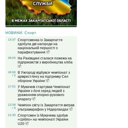
НОВИНИ: Спорт
13:37
Спортсменка із Закарпаття
здобула дві нагороди на
національній першості з
парафехтування
09:05
На Рахівщині сталася пожежа на
підприємстві з виробництва хліба
18:06
В Ужгороді відбувся чемпіонат з
/ 2
армрестлінгу на підтримку Сил
оборони України
17:01
У Мукачеві стартував Чемпіонат
України з бочі серед людей з
ураженням опорно-рухового
апарату
12:58
Чемпіон світу із Закарпаття виграв
/ 4
ультрамарафон у Нідерландах
12:35
Спортсмен із Мукачева здобув
«срібло» на чемпіонаті України
U20