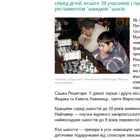
серед дітей, всього 39 учасників і 
регламентом "швидких" шахів.
Як 
Пет
гос
Мук
чем
фав
про
Реш
ост
ма 
мук
Чемпіон дорослого чемпіонату Ужгорода Мартін
кое
Найгебавер
пів
Сашка Решетаря. У дівчат перше і друге місц
Федака та Каміла Химинець, третя Мирослав
Кращими серед шахістів до 10 років виявил
Найпавер — онучка відомого закарпатського
наймолодших шахістів до 8 років перемогли 
Юні шахісти — призери в усіх номінаціях н
дитячими подарунками від спонсорів змаган