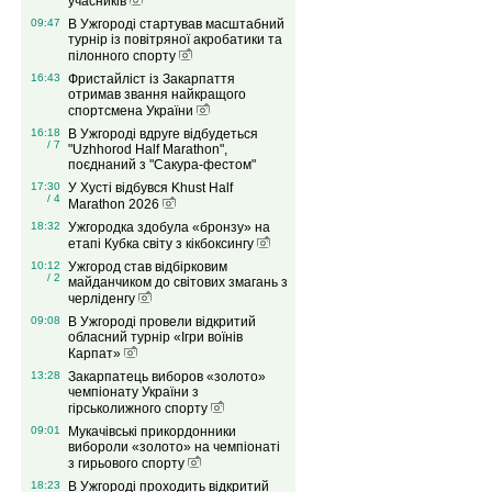
учасників
09:47
В Ужгороді стартував масштабний
турнір із повітряної акробатики та
пілонного спорту
16:43
Фристайліст із Закарпаття
отримав звання найкращого
спортсмена України
16:18
В Ужгороді вдруге відбудеться
/ 7
"Uzhhorod Half Marathon",
поєднаний з "Сакура-фестом"
17:30
У Хусті відбувся Khust Half
/ 4
Marathon 2026
18:32
Ужгородка здобула «бронзу» на
етапі Кубка світу з кікбоксингу
10:12
Ужгород став відбірковим
/ 2
майданчиком до світових змагань з
черліденгу
09:08
В Ужгороді провели відкритий
обласний турнір «Ігри воїнів
Карпат»
13:28
Закарпатець виборов «золото»
чемпіонату України з
гірськолижного спорту
09:01
Мукачівські прикордонники
вибороли «золото» на чемпіонаті
з гирьового спорту
18:23
В Ужгороді проходить відкритий