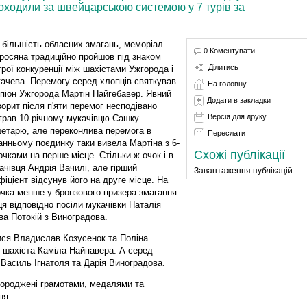
проходили за швейцарською системою у 7 турів за
і більшість обласних змагань, меморіал
0 Коментувати
росяна традиційно пройшов під знаком
Ділитись
трої конкуренції між шахістами Ужгорода і
ачева. Перемогу серед хлопців святкував
На головну
піон Ужгорода Мартін Найгебавер. Явний
Додати в закладки
орит після п'яти перемог несподівано
Версія для друку
грав 10-річному мукачівцю Сашку
етарю, але переконлива перемога в
Переслати
анньому поєдинку таки вивела Мартіна з 6-
Схожі публікації
очками на перше місце. Стільки ж очок і в
ачівця Андрія Вачилі, але гірший
Завантаження публікацій...
фіцієнт відсунув його на друге місце. На
очка менше у бронзового призера змагання
я відповідно посіли мукачівки Наталія
а Потокій з Виноградова.
ися Владислав Козусенок та Поліна
 шахіста Каміла Найпавера. А серед
Василь Ігнатоля та Дарія Виноградова.
агороджені грамотами, медалями та
ня.