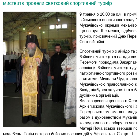
мистецтв провели святковий спортивний турнір
9 травня о 10.00 за к.ч. в прим
військового спортивного залу 
Мукачівської окремої механізо
що по вул. Шевченка, відбувс
турнір, присвячений Дню Пере
Світовій війні.
Спортивний турнір з айкідо та
бойових мистецтв з нагоди св
Перемоги проводила Закарпат
асоціація бойових мистецтв ду
патріотично-спортивного розви
святителя Миколая Чудотворця
Мукачівською православною є
Захід відбувся за участі та з 
духівника організації,
Високопреосвященнішого Фео
Архієпископа Мукачівського і 
Перед початком змагань влад
разом з духовенством Мукачів
кафедрального собору на чест
Матері Почаївської звершив п
молебень. Потім ветеран бойових воєнних дій у Афганістані Свіщо І.І. п