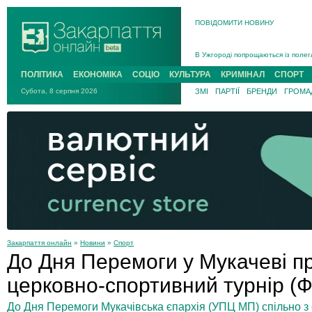
ПОВІДОМИТИ НОВИНУ
Інструктора районного ТЦК на Зак
В Ужгороді попрощаються із полег
В Ужгороді 5 серпня попрощаються
Підтвердили загибель захисника і
ПОЛІТИКА
ЕКОНОМІКА
СОЦІО
КУЛЬТУРА
КРИМІНАЛ
СПОРТ
На війні з рф поліг військовий з 
Субота, 8 серпня 2026
ЗМІ
ПАРТІЇ
БРЕНДИ
ГРОМАД
На Хустщині внаслідок ДТП за уча
Інструктора районного ТЦК на Зак
Закарпаття онлайн
»
Новини
»
Спорт
До Дня Перемоги у Мукачеві п
церковно-спортивний турнір (
До Дня Перемоги Мукачівська єпархія (УПЦ МП) спільно з