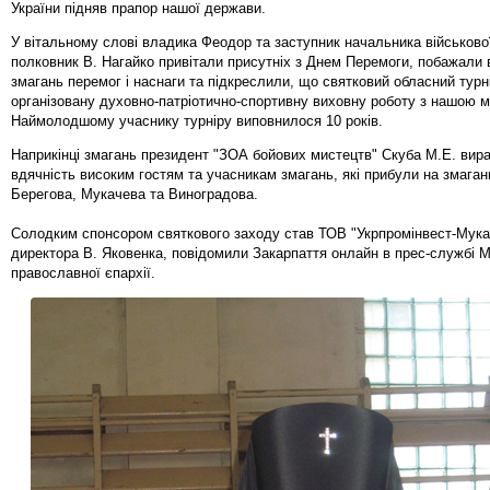
України підняв прапор нашої держави.
У вітальному слові владика Феодор та заступник начальника військово
полковник В. Нагайко привітали присутніх з Днем Перемоги, побажали 
змагань перемог і наснаги та підкреслили, що святковий обласний турн
організовану духовно-патріотично-спортивну виховну роботу з нашою 
Наймолодшому учаснику турніру виповнилося 10 років.
Наприкінці змагань президент "ЗОА бойових мистецтв" Скуба М.Е. вир
вдячність високим гостям та учасникам змагань, які прибули на змаган
Берегова, Мукачева та Виноградова.
Солодким спонсором святкового заходу став ТОВ "Укрпромінвест-Мукач
директора В. Яковенка, повідомили Закарпаття онлайн в прес-службі М
православної єпархії.