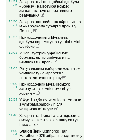
14:52
Закарпатські поліцейські здобули
/ 5
«бронзу» на всеукраїнських
змаганнях груп оперативного
реагування
10:50
Закарпатець виборов «бронзу» на
/ 1
міжнародному турнірі з дронів у
Польщі
16:27
Прикордонники з Мукачева
здобули перемогу на турнірі з міні-
футболу
10:03
У Чопі зустріли українських
борчинь, які тріумфували на
чемпіонаті Європи
11:03
Рятувальники вибороли «золото»
чемпіонату Закарпаття з
легкоатлетичного кросу
09:09
Прикордонник Мукачівського
/ 2
загону став чемпіоном світу з
хортингу
15:54
У Хусті відбувся чемпіонат України
з ультрамарафону після
чотирирічної паузи
11:46
Закарпатка Ірина Галай підкорила
сьому за висотою вершину світу в
Гімалаях
11:00
Благодійний Uzhhorod Half
/ 4
Marathon 2026 зібрав понад тисячу