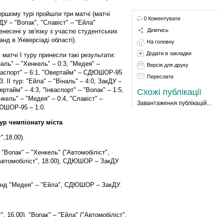
ершому турі пройшли три матчі (матчі
0 Коментувати
ДУ – "Вопак", "Славіст" – "Ейла"
Ділитись
енесені у зв'язку з участю студентських
анд в Універсіаді області).
На головну
Додати в закладки
і матчі І туру принесли такі результати:
наль" – "Хенкель" – 0:3, "Медея" –
Версія для друку
васпорт" – 6:1, "Овертайм" – СДЮШОР-95
Переслати
3. II тур: "Ейла" – "Віналь" – 4:0, ЗакДУ –
ертайм" – 4:3, "Інваспорт" – "Вопак" – 1:5,
Схожі публікації
нкель" – "Медея" – 0:4, "Славіст" –
Завантаження публікацій...
ШОР-95 – 1:0.
 тур чемпіонату міста
",18.00).
, "Вопак" – "Хенкель" ("Автомобіліст",
("Автомобіліст", 18.00), СДЮШОР – ЗакДУ
анд "Медея" – "Ейла", СДЮШОР – ЗакДУ.
", 16.00), "Вопак" – "Ейла" ("Автомобіліст",