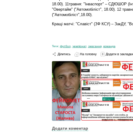
18.00). 11травня: "Інваспорт" – СДЮШОР (Ін
"Овертайм" ("Автомобіліст", 18.00). 12 травн
("Автомобіліст",18.00).
Кращі матчі: "Славіст" (ЗФ КСУ) – ЗакДУ, "В
Теги:
футбол
,
чемпіонат
,
змагання
,
команда
Ділитись
На головну
Додати в закладк
Додати коментар