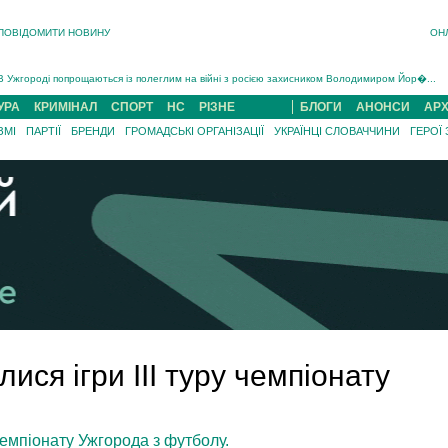
ПОВІДОМИТИ НОВИНУ
ОН
Інструктора районного ТЦК на Закарпатті судитимуть за обвинуваченням у катув...
В Ужгороді попрощаються із полеглим на війні з росією захисником Володимиром Йор�...
В Ужгороді 5 серпня попрощаються із захисником Богданом Югасом, який два роки �...
УРА
КРИМІНАЛ
СПОРТ
НС
РІЗНЕ
БЛОГИ
АНОНСИ
АРХ
Підтвердили загибель захисника із Нанкова на Хустщині Юліана Гербея (ФОТО)[/gree...
ЗМІ
ПАРТІЇ
БРЕНДИ
ГРОМАДСЬКІ ОРГАНІЗАЦІЇ
УКРАЇНЦІ СЛОВАЧЧИНИ
ГЕРОЇ
На війні з рф поліг військовий з Виноградова Ігнат Роздяловський (ФОТО)...
На Хустщині внаслідок ДТП за участі трьох авто постраждали 13 людей (ФОТО)...
Інструктора районного ТЦК на Закарпатті судитимуть за обвинувачен...
ися ігри III туру чемпіонату
чемпіонату Ужгорода з футболу.