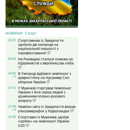
НОВИНИ: Спорт
13:37
Спортсменка із Закарпаття
здобула дві нагороди на
національній першості з
парафехтування
09:05
На Рахівщині сталася пожежа на
підприємстві з виробництва хліба
18:06
В Ужгороді відбувся чемпіонат з
/ 2
армрестлінгу на підтримку Сил
оборони України
17:01
У Мукачеві стартував Чемпіонат
України з бочі серед людей з
ураженням опорно-рухового
апарату
12:58
Чемпіон світу із Закарпаття виграв
/ 4
ультрамарафон у Нідерландах
12:35
Спортсмен із Мукачева здобув
«срібло» на чемпіонаті України
U20