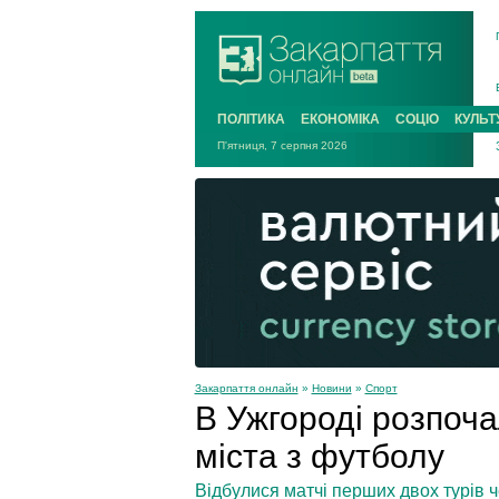
ПОЛІТИКА
ЕКОНОМІКА
СОЦІО
КУЛЬТ
П'ятниця, 7 серпня 2026
Закарпаття онлайн
»
Новини
»
Спорт
В Ужгороді розпочал
міста з футболу
Відбулися матчі перших двох турів 