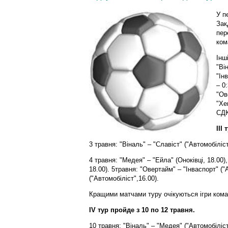
У п
Зак
пер
ком
Інш
"Ві
"Ін
– 0:
"Ов
"Хе
СДЮ
III
3 травня: "Віналь" – "Славіст" ("Автомобіліст
4 травня: "Медея" – "Ейла" (Оноківці, 18.00)
18.00). 5травня: "Овертайм" – "Інваспорт" 
("Автомобіліст",16.00).
Кращими матчами туру очікуються ігри ком
IV тур пройде з 10 по 12 травня.
10 травня: "Віналь" – "Медея" ("Автомобіліст