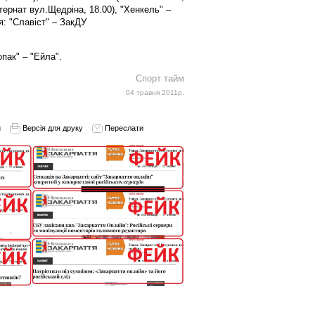
тернат вул.Щедріна, 18.00), "Хенкель" –
я: "Славіст" – ЗакДУ
опак" – "Ейла".
Спорт тайм
04 травня 2011р.
и
Версія для друку
Переслати