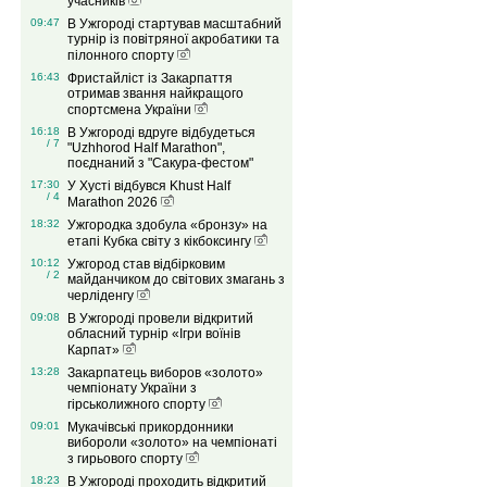
учасників
09:47
В Ужгороді стартував масштабний
турнір із повітряної акробатики та
пілонного спорту
16:43
Фристайліст із Закарпаття
отримав звання найкращого
спортсмена України
16:18
В Ужгороді вдруге відбудеться
/ 7
"Uzhhorod Half Marathon",
поєднаний з "Сакура-фестом"
17:30
У Хусті відбувся Khust Half
/ 4
Marathon 2026
18:32
Ужгородка здобула «бронзу» на
етапі Кубка світу з кікбоксингу
10:12
Ужгород став відбірковим
/ 2
майданчиком до світових змагань з
черліденгу
09:08
В Ужгороді провели відкритий
обласний турнір «Ігри воїнів
Карпат»
13:28
Закарпатець виборов «золото»
чемпіонату України з
гірськолижного спорту
09:01
Мукачівські прикордонники
вибороли «золото» на чемпіонаті
з гирьового спорту
18:23
В Ужгороді проходить відкритий