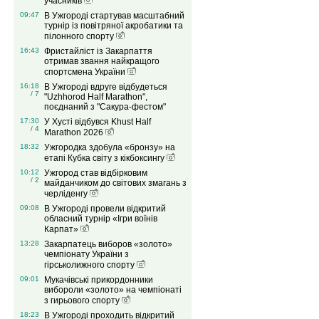
учасників
09:47
В Ужгороді стартував масштабний
турнір із повітряної акробатики та
пілонного спорту
16:43
Фристайліст із Закарпаття
отримав звання найкращого
спортсмена України
16:18
В Ужгороді вдруге відбудеться
/ 7
"Uzhhorod Half Marathon",
поєднаний з "Сакура-фестом"
17:30
У Хусті відбувся Khust Half
/ 4
Marathon 2026
18:32
Ужгородка здобула «бронзу» на
етапі Кубка світу з кікбоксингу
10:12
Ужгород став відбірковим
/ 2
майданчиком до світових змагань з
черліденгу
09:08
В Ужгороді провели відкритий
обласний турнір «Ігри воїнів
Карпат»
13:28
Закарпатець виборов «золото»
чемпіонату України з
гірськолижного спорту
09:01
Мукачівські прикордонники
вибороли «золото» на чемпіонаті
з гирьового спорту
18:23
В Ужгороді проходить відкритий