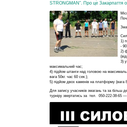
STRONGMAN". Про це Закарпаття он
Міс
Поч
Зма
Сил
1) 
- 90
2) 
(від
3) 
максимальний час;
4) підйом штанги над головою на максимальн
вага 50кг. час 60 сек.);
5) підйом двох каменів на платформу (вага 80
Для запису учасників змагань та за більш
турніру звертатись за тел. 050-222-38-65 —