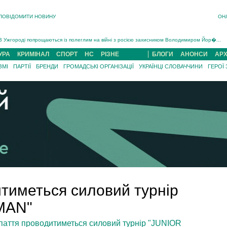
ПОВІДОМИТИ НОВИНУ
ОН
Інструктора районного ТЦК на Закарпатті судитимуть за обвинуваченням у катув...
В Ужгороді попрощаються із полеглим на війні з росією захисником Володимиром Йор�...
В Ужгороді 5 серпня попрощаються із захисником Богданом Югасом, який два роки �...
УРА
КРИМІНАЛ
СПОРТ
НС
РІЗНЕ
БЛОГИ
АНОНСИ
АРХ
Підтвердили загибель захисника із Нанкова на Хустщині Юліана Гербея (ФОТО)[/gree...
ЗМІ
ПАРТІЇ
БРЕНДИ
ГРОМАДСЬКІ ОРГАНІЗАЦІЇ
УКРАЇНЦІ СЛОВАЧЧИНИ
ГЕРОЇ
На війні з рф поліг військовий з Виноградова Ігнат Роздяловський (ФОТО)...
На Хустщині внаслідок ДТП за участі трьох авто постраждали 13 людей (ФОТО)...
Інструктора районного ТЦК на Закарпатті судитимуть за обвинувачен...
итиметься силовий турнір
MAN"
рпаття проводитиметься силовий турнір "JUNIOR