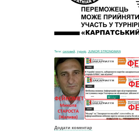
Теги:
силовий
,
турнір
,
JUNIOR STRONGMAN
Додати коментар