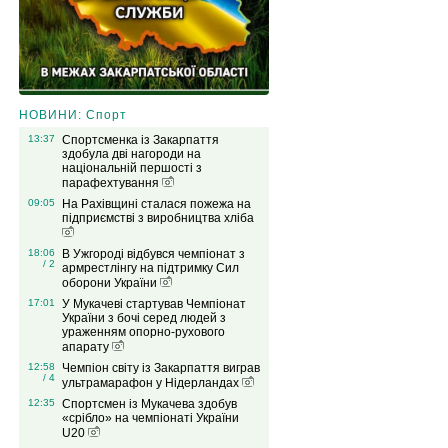
НОВИНИ: Спорт
13:37
Спортсменка із Закарпаття
здобула дві нагороди на
національній першості з
парафехтування
09:05
На Рахівщині сталася пожежа на
підприємстві з виробництва хліба
18:06
В Ужгороді відбувся чемпіонат з
/ 2
армрестлінгу на підтримку Сил
оборони України
17:01
У Мукачеві стартував Чемпіонат
України з бочі серед людей з
ураженням опорно-рухового
апарату
12:58
Чемпіон світу із Закарпаття виграв
/ 4
ультрамарафон у Нідерландах
12:35
Спортсмен із Мукачева здобув
«срібло» на чемпіонаті України
U20