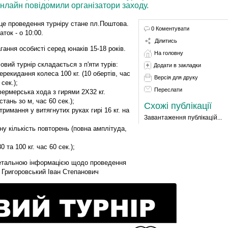
лайн повідомили організатори заходу.
це проведення турніру стане пл.Поштова.
0 Коментувати
аток - о 10:00.
Ділитись
гання особисті серед юнаків 15-18 років.
На головну
овий турнір складається з п'яти турів:
Додати в закладки
перекидання колеса 100 кг. (10 обертів, час
Версія для друку
 сек.);
Переслати
фермерська хода з гирями 2Х32 кг.
стань зо м, час 60 сек.);
Схожі публікації
утримання у витягнутих руках гирі 16 кг. на
Завантаження публікацій...
у кількість повторень (повна амплітуда,
 та 100 кг. час 60 сек.);
 детальною інформацією щодо проведення
 Григоровський Іван Степанович