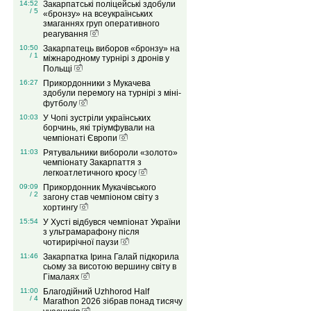
14:52
Закарпатські поліцейські здобули
/ 5
«бронзу» на всеукраїнських
змаганнях груп оперативного
реагування
10:50
Закарпатець виборов «бронзу» на
/ 1
міжнародному турнірі з дронів у
Польщі
16:27
Прикордонники з Мукачева
здобули перемогу на турнірі з міні-
футболу
10:03
У Чопі зустріли українських
борчинь, які тріумфували на
чемпіонаті Європи
11:03
Рятувальники вибороли «золото»
чемпіонату Закарпаття з
легкоатлетичного кросу
09:09
Прикордонник Мукачівського
/ 2
загону став чемпіоном світу з
хортингу
15:54
У Хусті відбувся чемпіонат України
з ультрамарафону після
чотирирічної паузи
11:46
Закарпатка Ірина Галай підкорила
сьому за висотою вершину світу в
Гімалаях
11:00
Благодійний Uzhhorod Half
/ 4
Marathon 2026 зібрав понад тисячу