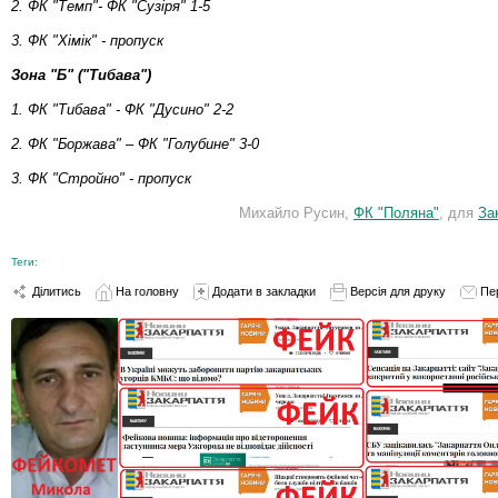
2. ФК "Темп"- ФК "Сузіря" 1-5
3. ФК "Хімік" - пропуск
Зона "Б" ("Тибава")
1. ФК "Тибава" - ФК "Дусино" 2-2
2. ФК "Боржава" – ФК "Голубине" 3-0
3. ФК "Стройно" - пропуск
Михайло Русин,
ФК "Поляна"
, для
За
Теги:
Ділитись
На головну
Додати в закладки
Версія для друку
Пе