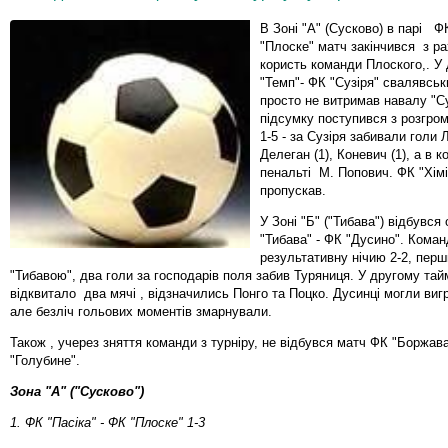
В Зоні "А" (Сусково) в парі ФК
"Плоске" матч закінчився з ра
користь команди Плоского,. У 
"Темп"- ФК "Сузіря" свалявськ
просто не витримав навалу "Суз
підсумку поступився з розгро
1-5 - за Сузіря забивали голи 
Делеган (1), Коневич (1), а в 
пенальті М. Попович. ФК "Хімі
пропускав.
У Зоні "Б" ("Тибава") відбувся
"Тибава" - ФК "Дусино". Кома
результативну нічию 2-2, пер
"Тибавою", два голи за господарів поля забив Туряниця. У другому тай
відквитало два мячі , відзначились Понго та Поцко. Дусинці могли виг
але безліч гольових моментів змарнували.
Також , учерез зняття команди з турніру, не відбувся матч ФК "Боржав
"Голубине".
Зона "А" ("Сусково")
1. ФК "Пасіка" - ФК "Плоске" 1-3