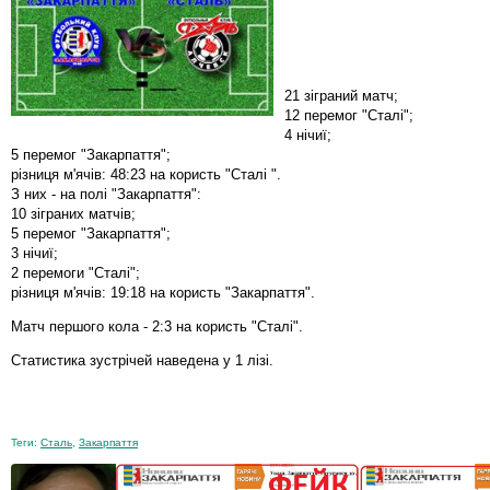
21 зіграний матч;
12 перемог "Сталі";
4 нічиї;
5 перемог "Закарпаття";
різниця м'ячів: 48:23 на користь "Сталі ".
З них - на полі "Закарпаття":
10 зіграних матчів;
5 перемог "Закарпаття";
3 нічиї;
2 перемоги "Сталі";
різниця м'ячів: 19:18 на користь "Закарпаття".
Матч першого кола - 2:3 на користь "Сталі".
Статистика зустрічей наведена у 1 лізі.
Теги:
Сталь
,
Закарпаття