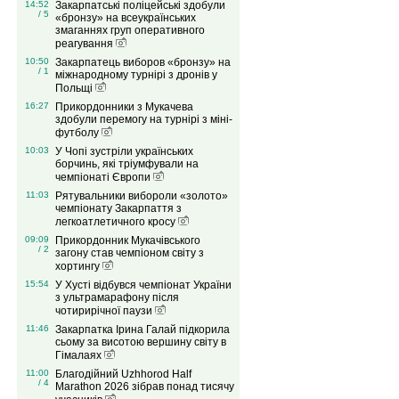
14:52
Закарпатські поліцейські здобули
/ 5
«бронзу» на всеукраїнських
змаганнях груп оперативного
реагування
10:50
Закарпатець виборов «бронзу» на
/ 1
міжнародному турнірі з дронів у
Польщі
16:27
Прикордонники з Мукачева
здобули перемогу на турнірі з міні-
футболу
10:03
У Чопі зустріли українських
борчинь, які тріумфували на
чемпіонаті Європи
11:03
Рятувальники вибороли «золото»
чемпіонату Закарпаття з
легкоатлетичного кросу
09:09
Прикордонник Мукачівського
/ 2
загону став чемпіоном світу з
хортингу
15:54
У Хусті відбувся чемпіонат України
з ультрамарафону після
чотирирічної паузи
11:46
Закарпатка Ірина Галай підкорила
сьому за висотою вершину світу в
Гімалаях
11:00
Благодійний Uzhhorod Half
/ 4
Marathon 2026 зібрав понад тисячу