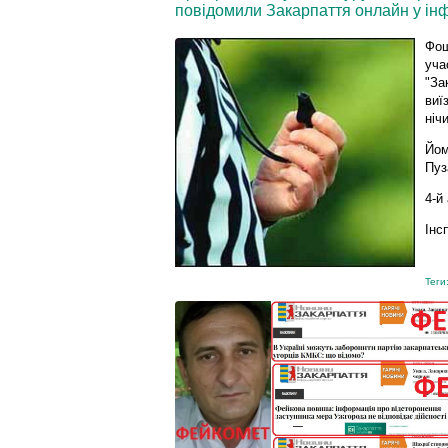
повідомили Закарпаття онлайн у інф
Фощ
уча
"За
виї
ніч
Йом
Пуз
4-й
Інс
Теги