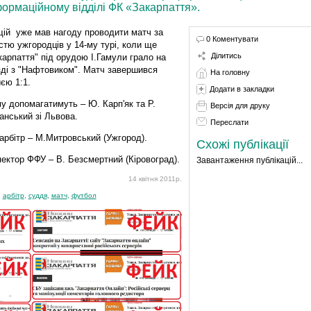
ормаційному відділі ФК «Закарпаття».
ій уже мав нагоду проводити матч за
0 Коментувати
стю ужгородців у 14-му турі, коли ще
Ділитись
карпаття" під орудою І.Гамули грало на
зді з "Нафтовиком". Матч завершився
На головну
иєю 1:1.
Додати в закладки
у допомагатимуть – Ю. Карп'як та Р.
Версія для друку
анський зі Львова.
Переслати
 арбітр – М.Митровський (Ужгород).
Схожі публікації
пектор ФФУ – В. Безсмертний (Кіровоград).
Завантаження публікацій...
14 квітня 2011р.
:
арбітр
,
суддя
,
матч
,
футбол