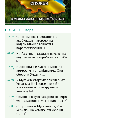
НОВИНИ: Спорт
13:37
Спортсменка із Закарпаття
здобула дві нагороди на
національній першості з
парафехтування
09:05
На Рахівщині сталася пожежа на
підприємстві з виробництва хліба
18:06
В Ужгороді відбувся чемпіонат з
/ 2
армрестлінгу на підтримку Сил
оборони України
17:01
У Мукачеві стартував Чемпіонат
України з бочі серед людей з
ураженням опорно-рухового
апарату
12:58
Чемпіон світу із Закарпаття виграв
/ 4
ультрамарафон у Нідерландах
12:35
Спортсмен із Мукачева здобув
«срібло» на чемпіонаті України
U20