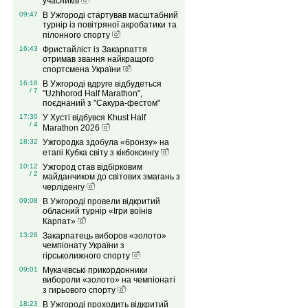
учасників
09:47
В Ужгороді стартував масштабний
турнір із повітряної акробатики та
пілонного спорту
16:43
Фристайліст із Закарпаття
отримав звання найкращого
спортсмена України
16:18
В Ужгороді вдруге відбудеться
/ 7
"Uzhhorod Half Marathon",
поєднаний з "Сакура-фестом"
17:30
У Хусті відбувся Khust Half
/ 4
Marathon 2026
18:32
Ужгородка здобула «бронзу» на
етапі Кубка світу з кікбоксингу
10:12
Ужгород став відбірковим
/ 2
майданчиком до світових змагань з
черліденгу
09:08
В Ужгороді провели відкритий
обласний турнір «Ігри воїнів
Карпат»
13:28
Закарпатець виборов «золото»
чемпіонату України з
гірськолижного спорту
09:01
Мукачівські прикордонники
вибороли «золото» на чемпіонаті
з гирьового спорту
18:23
В Ужгороді проходить відкритий