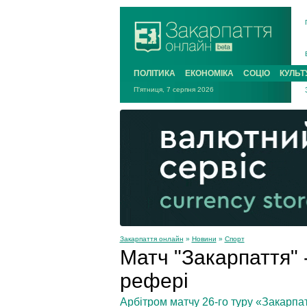
ПОЛІТИКА
ЕКОНОМІКА
СОЦІО
КУЛЬТ
П'ятниця, 7 серпня 2026
Закарпаття онлайн
»
Новини
»
Спорт
Матч "Закарпаття" 
рефері
Арбітром матчу 26-го туру «Закарпат