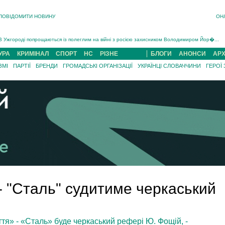
ПОВІДОМИТИ НОВИНУ
ОН
Інструктора районного ТЦК на Закарпатті судитимуть за обвинуваченням у катув...
В Ужгороді попрощаються із полеглим на війні з росією захисником Володимиром Йор�...
В Ужгороді 5 серпня попрощаються із захисником Богданом Югасом, який два роки �...
УРА
КРИМІНАЛ
СПОРТ
НС
РІЗНЕ
БЛОГИ
АНОНСИ
АРХ
Підтвердили загибель захисника із Нанкова на Хустщині Юліана Гербея (ФОТО)[/gree...
ЗМІ
ПАРТІЇ
БРЕНДИ
ГРОМАДСЬКІ ОРГАНІЗАЦІЇ
УКРАЇНЦІ СЛОВАЧЧИНИ
ГЕРОЇ
На війні з рф поліг військовий з Виноградова Ігнат Роздяловський (ФОТО)...
На Хустщині внаслідок ДТП за участі трьох авто постраждали 13 людей (ФОТО)...
Інструктора районного ТЦК на Закарпатті судитимуть за обвинувачен...
- "Сталь" судитиме черкаський
тя» - «Сталь» буде черкаський рефері Ю. Фощій, -