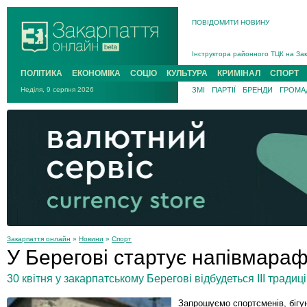
ПОВІДОМИТИ НОВИНУ
На війні загинув 26-річний військо
Інструктора районного ТЦК на Зак
В Ужгороді попрощаються із полег
ПОЛІТИКА
ЕКОНОМІКА
СОЦІО
КУЛЬТУРА
КРИМІНАЛ
СПОРТ
В Ужгороді 5 серпня попрощаються
Неділя, 9 серпня 2026
ЗМІ
ПАРТІЇ
БРЕНДИ
ГРОМАД
Підтвердили загибель захисника і
На війні з рф поліг військовий з 
На війні загинув 26-річний військо
Закарпаття онлайн
»
Новини
»
Спорт
У Берегові стартує напівмарафо
30 квітня у закарпатському Берегові відбудеться ІІІ традиц
Запрошуємо спортсменів, бігун