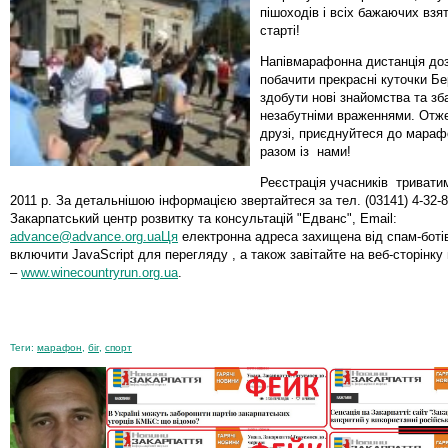
пішоходів і всіх бажаючих взя
старті!
Напівмарафонна дистанція до
побачити прекрасні куточки Бе
здобути нові знайомства та зб
незабутніми враженнями. Отже
друзі, приєднуйтеся до марафо
разом із нами!
Реєстрація учасників триватим
2011 р. За детальнішою інформацією звертайтеся за тел. (03141) 4-32-8
Закарпатський центр розвитку та консультацій "Едванс", Еmail:
advance@advance.org.uaЦя
електронна адреса захищена від спам-ботів
включити JavaScript для перегляду , а також завітайте на веб-сторінк
–
www.winecountryrun.org.ua
.
Теги:
марафон
,
біг
,
спорт