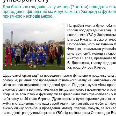
Для багатьох глядачів, які у четвер (7 квітня) відвідали ст
проводився фінальний матч кубка міста Ужгород із футбол
приємною несподіванкою.
На трибуні можна було побачи
голови облдержадміністрації І
начальника УВС у Закарпатськ
Віктора Русина, міського голо
Погорелова, його заступника
Фленька, начальника управлін
культури, сім'ї, молоді та спо
Анатолія Салая, президента Ф
Є. Дорошенка, голову федерац
Ужгород Віктора Качура.
Щодо самої організації та проведення цього фінального поєдинку слід 
по-перше, рішення про проведення фінального матчу на центральній сп
міста не практикувалося вже доволі давно. По-друге, кубок міста пров
високому рівні з великою кількістю (як до минулого і позаминулого рок
Уперше за всю історію футболу міста фінальний матч транслювали у 
на Україну та 46 країн Європи. (Дуже приємно було отримати дзвінок із 
кубка міста дивилися як наші заробітчани, так і англійські любителі фу
високу оцінку організації проведення матчу). Уперше, мабуть, за всі ч
на стадіоні грав духовий оркестр УВС під керівництвом Олександра Б