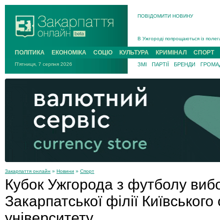
ПОВІДОМИТИ НОВИНУ
Інструктора районного ТЦК на Зак
В Ужгороді попрощаються із полег
В Ужгороді 5 серпня попрощаються
ПОЛІТИКА
ЕКОНОМІКА
СОЦІО
КУЛЬТУРА
КРИМІНАЛ
СПОРТ
Підтвердили загибель захисника і
П'ятниця, 7 серпня 2026
ЗМІ
ПАРТІЇ
БРЕНДИ
ГРОМАД
На війні з рф поліг військовий з 
На Хустщині внаслідок ДТП за уча
Інструктора районного ТЦК на Зак
Закарпаття онлайн
»
Новини
»
Спорт
Кубок Ужгорода з футболу виб
Закарпатської філії Київського
університету