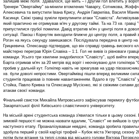
залишив межі поля. Здавалося, ще мить – і другий гол влетить у воро
Тренери "Овертайму" за-мінили втомлених Чаваргу, Сотникова, Жоффч
Алексевича та випустили Івана Крису, Андрія Гавриліва, Василя Маняк
Касинця. Свіжі гравці зуміли призупинити атаки "Славіста". Активізува
який практично не отримував м'яч у другому таймі. Та на 73 хв. гравці 
припустилися грубої помилки. Давід втратив м'яч у центрі поля в довол
ситуації. Пакош і Корнутяк виходили ближче до центру поля, а правий 
Рогач на якусь секунду замешкався. Послідувала передача в центр на 
Грицкевича. Олександр підтвердив, що він справді гравець високого кл
майстерно переграв Юрія Славіка – 1:1. Гол не вивів із рівноваги гравц
команди. Усього три хвилини знадобилося "Славісту", щоб вийти впер
Барта отримав м'яч за 20 метрів від воріт і неочікувано для голкіпера 
пробив у дальній кут. Голкіпер навіть не зреагував на удар півзахисник
хв. були доволі непростими. Овертаймівці пішли вперед великими сил
студентів працював із повним навантаженням. Вдало в гру "Славіста" 
Стойка, Павло Кривка та Олександр Мусієнко, які зі свіжими силами д
атакам своєї команди.
Фінальний свисток Михайла Митровського зафіксував перемогу футбо
Закарпатської філії Київського славістичного університету.
На міській арені студентська команда з'явилася тільки в цьому сезоні.
зимовій першості не можна назвати вдалим, "Славіст" не вийшов із гру
наступного етапу. Проаналізувавши невдачі, команда зробила правильн
здобула перший у своїй кар'єрі трофей – Кубок міста Ужгород сезону 2
потім були вітання та теплі слова від міського голови Віктора Погорєло