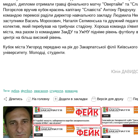
медалі, дипломи отримали гравці фінального матчу "Овертайм" та "Сла
Погорєлов вручив кубок-красень капітану "Славіста" Антону Предчуку. 
командою перемозі раділи директор навчального закладу Людмила Нес
заступники Василь Морохович, Наталія Селменська та дружний педаго
колектив, який перебував на трибунах стадіону. Хороша команда з'яви
міста, яка разом із командами ЗакДУ та УжНУ підніме рівень футболу 
центрі на більш високий рівень.
Кубок міста Ужгород передано на рік до Закарпатської філії Київського
університету. Молодці, студенти.
Юлія ДАВИД
Теги:
кубок
,
футбол
,
змагання
,
студенти
,
команда
Ділитись
На головну
Додати в закладки
Версія для друку
Пе