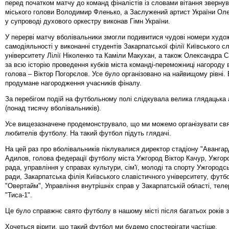
перед початком матчу до команд фіналістів із словами вітання звернув
міського голови Володимир Фленько, а Заслужений артист України Ол
у супроводі духового оркестру виконав Гімн України.
У перерві матчу вболівальники змогли подивитися чудові номери худо
самодіяльності у виконанні студентів Закарпатської філії Київського с
університету Лілії Ніколенко та Каміли Макухан, а також Олександра 
за всю історію проведення кубків міста команді-переможниці нагороду 
голова – Віктор Погорєлов. Усе було організовано на найвищому рівні. 
продумане нагородження учасників фіналу.
За перебігом подій на футбольному полі слідкувала велика глядацька 
(понад тисячу вболівальників).
Усе вищезазначене продемонструвало, що ми можемо організувати св
любителів футболу. На такий футбол підуть глядачі.
На цей раз про вболівальників піклувалися директор стадіону "Аванга
Адилов, голова федерації футболу міста Ужгород Віктор Качур, Ужгор
рада, управління у справах культури, сім'ї, молоді та спорту Ужгородсь
ради, Закарпатська філія Київського славістичного університету, футб
"Овертайм", Управління внутрішніх справ у Закарпатській області, тел
"Тиса-1".
Це було справжнє свято футболу в нашому місті після багатьох років 
Хочеться вірити, що такий футбол ми будемо спостерігати частіше.