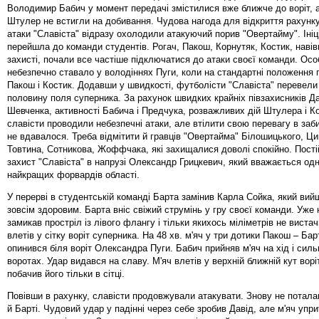
Володимир Бабич у момент передачі змістилися вже ближче до воріт, а
Штулер не встигли на добивання. Чудова нагода для відкриття рахунку
атаки "Славіста" відразу охолодили атакуючий порив "Овертайму". Ініц
перейшла до команди студентів. Рогач, Пакош, Корнутяк, Костик, наві
захисті, почали все частіше підключатися до атаки своєї команди. Ос
небезпечно ставало у володіннях Пуги, коли на стандартні положення
Пакош і Костик. Додавши у швидкості, футболісти "Славіста" перевели
половину поля суперника. За рахунок швидких крайніх півзахисників Да
Шевченка, активності Бабича і Предчука, розважливих дій Штулера і К
славісти проводили небезпечні атаки, але втілити свою перевагу в забит
не вдавалося. Треба відмітити й гравців "Овертайма" Білошицького, Ц
Товтина, Сотникова, Жоффчака, які захищалися доволі спокійно. Пост
захист "Славіста" в напрузі Олександр Грицкевич, який вважається одн
найкращих форвардів області.
У перерві в студентській команді Барта замінив Карла Сойка, який вий
зовсім здоровим. Барта вніс свіжий струмінь у гру своєї команди. Уже н
замикав простріл із лівого флангу і тільки якихось міліметрів не виста
влетів у сітку воріт суперника. На 48 хв. м'яч у три дотики Пакош – Ба
опинився біля воріт Олександра Пуги. Бабич прийняв м'яч на хід і силь
воротах. Удар видався на славу. М'яч влетів у верхній ближній кут воріт
побачив його тільки в сітці.
Повівши в рахунку, славісти продовжували атакувати. Знову не потал
й Барті. Чудовий удар у падінні через себе зробив Давід, але м'яч упри