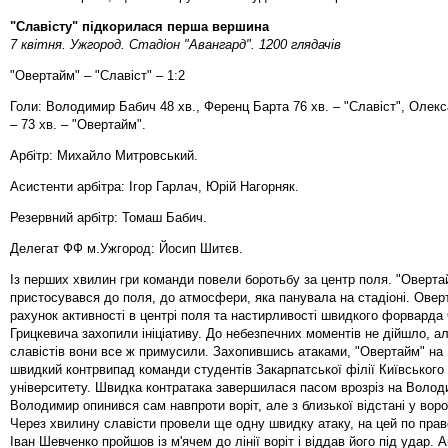
"Славісту" підкорилася перша вершина
7 квітня. Ужгород. Стадіон "Авангард". 1200 глядачів
"Овертайм" – "Славіст" – 1:2
Голи: Володимир Бабич 48 хв., Ференц Барта 76 хв. – "Славіст", Олек
– 73 хв. – "Овертайм".
Арбітр: Михайло Митровський.
Асистенти арбітра: Ігор Гарлач, Юрій Нагорняк.
Резервний арбітр: Томаш Бабич.
Делегат ФФ м.Ужгород: Йосип Шитєв.
Із перших хвилин гри команди повели боротьбу за центр поля. "Оверта
пристосувався до поля, до атмосфери, яка панувала на стадіоні. Оверт
рахунок активності в центрі поля та настирливості швидкого форвард
Грицкевича захопили ініціативу. До небезпечних моментів не дійшло, а
славістів вони все ж примусили. Захопившись атаками, "Овертайм" на 
швидкий контрвипад команди студентів Закарпатської філії Київського
університету. Швидка контратака завершилася пасом врозріз на Волод
Володимир опинився сам навпроти воріт, але з близької відстані у воро
Через хвилину славісти провели ще одну швидку атаку, на цей по пра
Іван Шевченко пройшов із м'ячем до лінії воріт і віддав його під удар. 