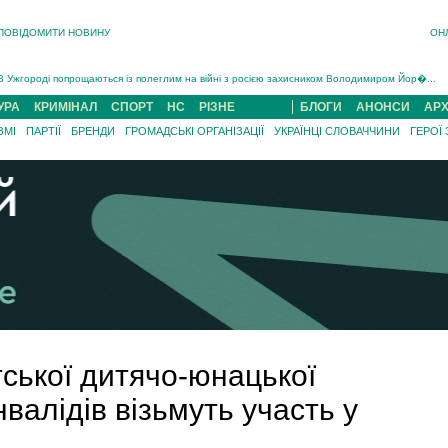
ПОВІДОМИТИ НОВИНУ
ОН
Інструктора районного ТЦК на Закарпатті судитимуть за обвинуваченням у катув...
В Ужгороді попрощаються із полеглим на війні з росією захисником Володимиром Йор�...
В Ужгороді 5 серпня попрощаються із захисником Богданом Югасом, який два роки �...
УРА
КРИМІНАЛ
СПОРТ
НС
РІЗНЕ
БЛОГИ
АНОНСИ
АРХ
Підтвердили загибель захисника із Нанкова на Хустщині Юліана Гербея (ФОТО)[/gree...
ЗМІ
ПАРТІЇ
БРЕНДИ
ГРОМАДСЬКІ ОРГАНІЗАЦІЇ
УКРАЇНЦІ СЛОВАЧЧИНИ
ГЕРОЇ
На війні з рф поліг військовий з Виноградова Ігнат Роздяловський (ФОТО)...
На Хустщині внаслідок ДТП за участі трьох авто постраждали 13 людей (ФОТО)...
Інструктора районного ТЦК на Закарпатті судитимуть за обвинувачен...
ської дитячо-юнацької
валідів візьмуть участь у