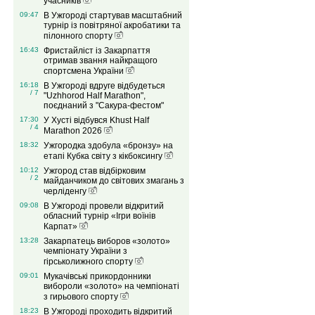
учасників
09:47
В Ужгороді стартував масштабний
турнір із повітряної акробатики та
пілонного спорту
16:43
Фристайліст із Закарпаття
отримав звання найкращого
спортсмена України
16:18
В Ужгороді вдруге відбудеться
/ 7
"Uzhhorod Half Marathon",
поєднаний з "Сакура-фестом"
17:30
У Хусті відбувся Khust Half
/ 4
Marathon 2026
18:32
Ужгородка здобула «бронзу» на
етапі Кубка світу з кікбоксингу
10:12
Ужгород став відбірковим
/ 2
майданчиком до світових змагань з
черліденгу
09:08
В Ужгороді провели відкритий
обласний турнір «Ігри воїнів
Карпат»
13:28
Закарпатець виборов «золото»
чемпіонату України з
гірськолижного спорту
09:01
Мукачівські прикордонники
вибороли «золото» на чемпіонаті
з гирьового спорту
18:23
В Ужгороді проходить відкритий