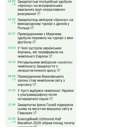
14:52
Закарпатські поліцейські здобули
/ 5
«бронзу» на всеукраїнських
змаганнях груп оперативного
реагування
10:50
Закарпатець виборов «бронзу» на
/ 1
міжнародному турнірі з дронів у
Польщі
16:27
Прикордонники з Мукачева
здобули перемогу на турнірі з міні-
футболу
10:03
У Чопі зустріли українських
борчинь, які тріумфували на
чемпіонаті Європи
11:03
Рятувальники вибороли «золото»
чемпіонату Закарпаття з
легкоатлетичного кросу
09:09
Прикордонник Мукачівського
/ 2
загону став чемпіоном світу з
хортингу
15:54
У Хусті відбувся чемпіонат України
з ультрамарафону після
чотирирічної паузи
11:46
Закарпатка Ірина Галай підкорила
сьому за висотою вершину світу в
Гімалаях
11:00
Благодійний Uzhhorod Half
/ 4
Marathon 2026 зібрав понад тисячу