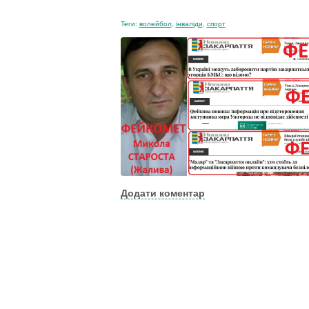
Теги:
волейбол
,
інваліди
,
спорт
Додати коментар