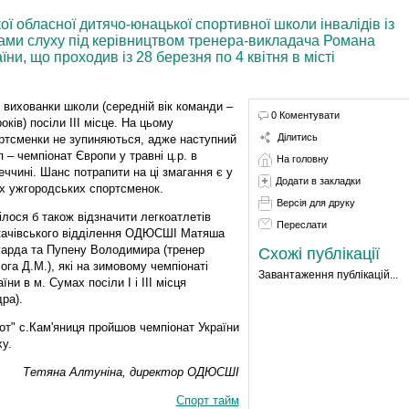
ї обласної дитячо-юнацької спортивної школи інвалідів із
дами слуху під керівництвом тренера-викладача Романа
ни, що проходив із 28 березня по 4 квітня в місті
 вихованки школи (середній вік команди –
0 Коментувати
років) посіли ІІІ місце. На цьому
Ділитись
ртсменки не зупиняються, адже наступний
п – чемпіонат Європи у травні ц.р. в
На головну
еччині. Шанс потрапити на ці змагання є у
Додати в закладки
х ужгородських спортсменок.
Версія для друку
ілося б також відзначити легкоатлетів
Переслати
ачівського відділення ОДЮСШІ Матяша
арда та Пупену Володимира (тренер
Схожі публікації
ога Д.М.), які на зимовому чемпіонаті
Завантаження публікацій...
їни в м. Сумах посіли І і ІІІ місця
ра).
от" с.Кам'яниця пройшов чемпіонат України
у.
Тетяна Алтуніна, директор ОДЮСШІ
Спорт тайм