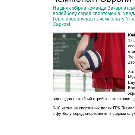
На днях збірна команда Закарпатсько
волейболу серед спортсменів із ва
Герія повернулася з чемпіонату Украї
Харкові.
Юні
17 
спо
ета
Тур
дво
Хот
Мук
Еду
Бал
Укра
відповідно (потрійний стрибок і штовхання яд
6-10 квітня на спортивних полях ГРК "Камел
з футболу серед спортсменів із вадами слух