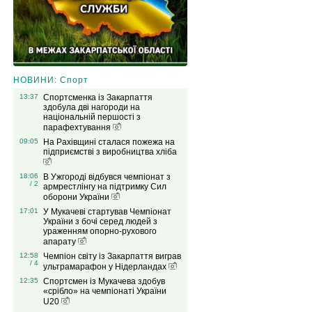
НОВИНИ: Спорт
13:37
Спортсменка із Закарпаття
здобула дві нагороди на
національній першості з
парафехтування
09:05
На Рахівщині сталася пожежа на
підприємстві з виробництва хліба
18:06
В Ужгороді відбувся чемпіонат з
/ 2
армрестлінгу на підтримку Сил
оборони України
17:01
У Мукачеві стартував Чемпіонат
України з бочі серед людей з
ураженням опорно-рухового
апарату
12:58
Чемпіон світу із Закарпаття виграв
/ 4
ультрамарафон у Нідерландах
12:35
Спортсмен із Мукачева здобув
«срібло» на чемпіонаті України
U20