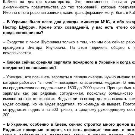
Кабмин на два-три министерства. Это, несомненно, повысит у
динамичность правительства до тех требований, которые предъявл
Именно от его решения зависит, какие трансформации могут быть в Ка
– В Украине было всего два дважды министра МЧС, и оба зака
Нестор Шуфрич. Кроме этих совпадений, у вас есть что-то о
предшественником?
– Сходство с г-ном Шуфричем только в том, что мы оба сейчас раб
президента Виктора Януковича. На этом перечень общего с 
исчерпывается.
– Какова сейчас средняя зарплата пожарного в Украине и когда о
ожидается) ее повышение?
– Убежден, что повышать зарплаты в первую очередь нужно именно т
которые работают "в поле" – пожарным, спасателям, медикам. В ян
им среднемесячное содержание с 1500 до 2000 гривен. Принцип был т
зарплаты как раз рядовым сотрудникам, поскольку большинство
именно на этих должностях. Ведь если на пожар должна выехать ком
будет офицер, но не будет водителя, то команда не выедет. Поэт
сотрудникам подняли на 500 гривен, а среднему руководящему сост
200.
– В Украине, особенно в Киеве, сейчас строится много домов в
Рядовые пожарные говорят, что есть дефицит техники, с по