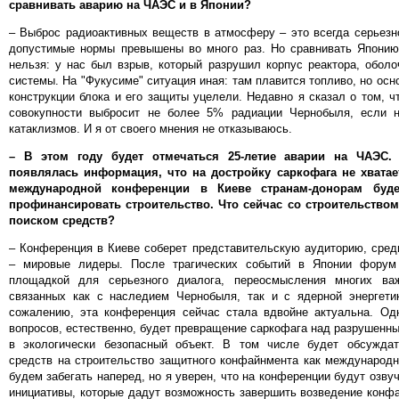
сравнивать аварию на ЧАЭС и в Японии?
– Выброс радиоактивных веществ в атмосферу – это всегда серьезн
допустимые нормы превышены во много раз. Но сравнивать Япони
нельзя: у нас был взрыв, который разрушил корпус реактора, обол
системы. На "Фукусиме" ситуация иная: там плавится топливо, но ос
конструкции блока и его защиты уцелели. Недавно я сказал о том, ч
совокупности выбросит не более 5% радиации Чернобыля, если 
катаклизмов. И я от своего мнения не отказываюсь.
– В этом году будет отмечаться 25-летие аварии на ЧАЭС
появлялась информация, что на достройку саркофага не хватае
международной конференции в Киеве странам-донорам буде
профинансировать строительство. Что сейчас со строительством
поиском средств?
– Конференция в Киеве соберет представительскую аудиторию, сред
– мировые лидеры. После трагических событий в Японии форум
площадкой для серьезного диалога, переосмысления многих ва
связанных как с наследием Чернобыля, так и с ядерной энергети
сожалению, эта конференция сейчас стала вдвойне актуальна. Од
вопросов, естественно, будет превращение саркофага над разрушен
в экологически безопасный объект. В том числе будет обсужда
средств на строительство защитного конфайнмента как международн
будем забегать наперед, но я уверен, что на конференции будут озву
инициативы, которые дадут возможность завершить возведение конф