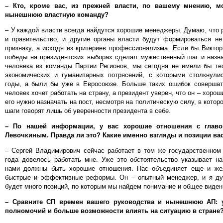
– Кто, кроме вас, из прежней власти, по вашему мнению, м
нынешнюю властную команду?
– У каждой власти всегда найдутся хорошие менеджеры. Думаю, что 
и правительство, и другие органы власти будут формироваться не
признаку, а исходя из критериев профессионализма. Если бы Викто
победы на президентских выборах сделал мужественный шаг и назн
человека из команды Партии Регионов, мы сегодня не имели бы тех
экономических и гуманитарных потрясений, с которыми столкнули
годы, а были бы уже в Евросоюзе. Больше таких ошибок совершат
человек хочет работать на страну, а президент уверен, что он – хоро
его нужно назначать на пост, несмотря на политическую силу, в котор
шаги говорят лишь об уверенности президента в себе.
– По нашей информации, у вас хорошие отношения с главо
Левочкиным. Правда ли это? Какие именно взгляды и позиции ва
– Сергей Владимирович сейчас работает в том же государственном 
года довелось работать мне. Уже это обстоятельство указывает на
нами должны быть хорошие отношения. Нас объединяет еще и же
быстрые и эффективные реформы. Он – опытный менеджер, и я ду
будет много позиций, по которым мы найдем понимание и общее виден
– Сравните СП времен вашего руководства и нынешнюю АП: 
полномочий и больше возможности влиять на ситуацию в стране