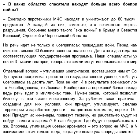
– В каких областях спасатели находят больше всего боепр
войны?
– Ежегодно пиротехники МЧС находят и уничтожают до 80 тысяч
предметов. А каждый из них, заметьте, это возможные жертвы
разрушения. Особенно много такого "эха войны" в Крыму и Севасто
Киевской, Одесской и Черновицкой областях.
Но речь идет не только о боеприпасах прошедших войн. Перед нам
очистить свыше 30 бывших военных полигонов. Для этого два года на
соответствующая государственная программа. Наши специалисты уж
почти 3 тысячи гектаров, теперь эти земли могут использоваться в ми
Отдельный вопрос – утилизация боеприпасов, доставшихся нам от Со
Тут нужна программа, принятая на государственном уровне, чтобы ут
боеприпасы за десять лет. Пока ее нет. И в результате возникают ло
то Новобогдановка, то Лозовая. Вообще же на пороховой бочке находи
ведь речь идет о миллионах тонн. Нужен закон, который позволит
бизнесу, в том числе иностранному. За рубежом такая практика
создадим для них условия, они приедут, утилизируют, сделаю
территории и заработают деньги – на цветных металлах, порохе. От
все! Приедут их инженеры, привезут технику, но работать-то будут 
пойдут налоги с зарплат? В наш бюджет. Где будут перерабатывать
же. Впрочем, утилизация боевых арсеналов – это вопрос не МЧС, а
занимаемся этим только тогда, когда уже возле уха снаряды свистят.