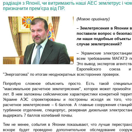
радіація з Японії, чи витримають наші АЕС землетрус і ч
призначити прем'єра від ПР.
(Мовою оригіналу)
– Землетрясения в Японии 
поставили вопрос о безопас
ли наши подобные объекты 
случае землетрясений?
– Украинские электростанции
всем требованиям МАГАТЭ по
Это вывод экспертов агентств
Европейского союза и 
"Энергоатома" по итогам неоднократных всесторонних проверок.
Попробую сложное объяснить просто. Есть такой специаль
"максимальное расчетное землетрясение", которое может произойти
лет. В нем заложены сейсмические характеристики конкретной террито
Украине АЭС спроектированы и построены исходя их того, что
расчетное землетрясение – 6 баллов. А главные сооружения станций
турбинное отделение, спецкорпус, резервная дизельная электроста
выдержать 7 баллов колебаний почвы.
Тем не менее, события в Японии показывают, что лучше перестрахо
вскоре будет проведено дополнительное обследование соор