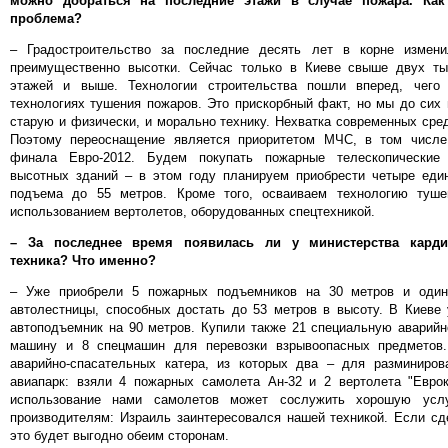
можно добраться на последние этажи в случае пожара. Как
проблема?
– Градостроительство за последние десять лет в корне измени
преимущественно высотки. Сейчас только в Киеве свыше двух т
этажей и выше. Технологии строительства пошли вперед, чего
технологиях тушения пожаров. Это прискорбный факт, но мы до сих
старую и физически, и морально технику. Нехватка современных сре
Поэтому переоснащение является приоритетом МЧС, в том числе
финала Евро-2012. Будем покупать пожарные телескопические
высотных зданий – в этом году планируем приобрести четыре еди
подъема до 55 метров. Кроме того, осваиваем технологию туш
использованием вертолетов, оборудованных спецтехникой.
– За последнее время появилась ли у министерства карди
техника? Что именно?
– Уже приобрели 5 пожарных подъемников на 30 метров и один
автолестницы, способных достать до 53 метров в высоту. В Киеве 
автоподъемник на 90 метров. Купили также 21 специальную аварийн
машину и 8 спецмашин для перевозки взрывоопасных предметов
аварийно-спасательных катера, из которых два – для разминиров
авиапарк: взяли 4 пожарных самолета Ан-32 и 2 вертолета "Евроко
использование нами самолетов может сослужить хорошую услу
производителям: Израиль заинтересовался нашей техникой. Если сд
это будет выгодно обеим сторонам.