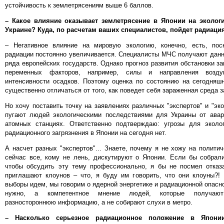
устойчивость к землетрясениям выше 6 баллов.
– Какое влияние оказывает землетрясение в Японии на эколог
Украине? Куда, по расчетам ваших специалистов, пойдет радиаци
– Негативное влияние на мировую экологию, конечно, есть, пос
радиации постоянно увеличивается. Специалисты МЧС получают данн
ряда европейских государств. Однако прогноз развития обстановки за
переменных факторов, например, силы и направления возду
интенсивности осадков. Поэтому оценка по состоянию на сегодняш
существенно отличаться от того, как поведет себя зараженная среда з
Но хочу поставить точку на заявлениях различных "экспертов" и "эко
пугают людей экологическими последствиями для Украины от авар
атомных станциях. Ответственно подтверждаю: угрозы для эколо
радиационного загрязнения в Японии на сегодня нет.
А насчет разных "экспертов"... Знаете, почему я не хожу на полити
сейчас все, кому не лень, дискутируют о Японии. Если бы собрали
чтобы обсудить эту тему профессионально, я бы не посмел отказа
приглашают клоунов – что, я буду им говорить, что они клоуны?!
выборы идем, мы говорим о ядерной энергетике и радиационной опасно
нужно, а компетентное мнение людей, которые получают
разностороннюю информацию, а не собирают слухи в метро.
– Насколько серьезное радиационное положение в Япон