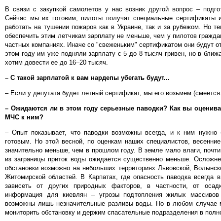
В связи с закупкой самолетов у нас возник другой вопрос – подго
Сейчас мы их готовим, пилоты получат специальные сертификаты и
работать на тушении пожаров как в Украине, так и за рубежом. Но т
обеспечить этим летчикам зарплату не меньше, чем у пилотов гражда
частных компаниях. Иначе со "свеженьким" сертификатом они будут от
этом году им уже подняли зарплату с 5 до 8 тысяч гривен, но в бли
хотим довести ее до 16–20 тысяч.
– С такой зарплатой к вам нардепы убегать будут...
– Если у депутата будет летный сертификат, мы его возьмем (смеется. 
– Ожидаются ли в этом году серьезные паводки? Как вы оценива
МЧС к ним?
– Опыт показывает, что паводки возможны всегда, и к ним нужно 
готовым. Но этой весной, по оценкам наших специалистов, весенни
значительно меньше, чем в прошлом году. В земле мало влаги, почти 
из заграницы приток воды ожидается существенно меньше. Осложне
обстановки возможно на небольших территориях Львовской, Волынск
Житомирской областей. В Карпатах, где опасность паводка всегда 
зависеть от других природных факторов, в частности, от осад
информация для киевлян – угрозы подтопления жилых массивов
возможны лишь незначительные разливы воды. Но в любом случае
мониторить обстановку и держим спасательные подразделения в полно