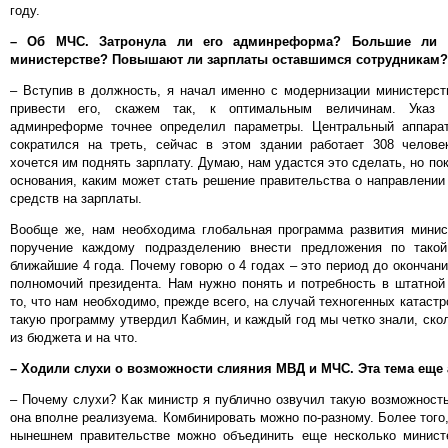
году.
– Об МЧС. Затронула ли его админреформа? Большие ли 
министерстве? Повышают ли зарплаты оставшимся сотрудникам?
– Вступив в должность, я начал именно с модернизации министерст
привести его, скажем так, к оптимальным величинам. Указ 
админреформе точнее определил параметры. Центральный аппар
сократился на треть, сейчас в этом здании работает 308 человек
хочется им поднять зарплату. Думаю, нам удастся это сделать, но пок
основания, каким может стать решение правительства о направлени
средств на зарплаты.
Вообще же, нам необходима глобальная программа развития минис
поручение каждому подразделению внести предложения по тако
ближайшие 4 года. Почему говорю о 4 годах – это период до окончани
полномочий президента. Нам нужно понять и потребность в штатной
то, что нам необходимо, прежде всего, на случай техногенных катастр
такую программу утвердил Кабмин, и каждый год мы четко знали, ск
из бюджета и на что.
– Ходили слухи о возможности слияния МВД и МЧС. Эта тема еще
– Почему слухи? Как министр я публично озвучил такую возможность
она вполне реализуема. Комбинировать можно по-разному. Более того,
нынешнем правительстве можно объединить еще несколько министе