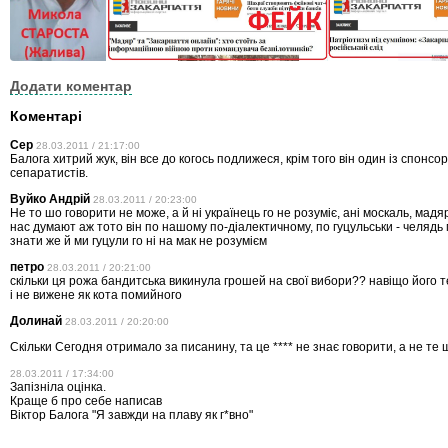
Додати коментар
Коментарі
Сер
28.03.2011 / 21:17:00
Балога хитрий жук, він все до когось подлижеся, крім того він один із спонсор
сепаратистів.
Вуйко Андрій
28.03.2011 / 20:23:00
Не то шо говорити не може, а й ні українець го не розуміє, ані москаль, мадяр 
нас думают аж тото він по нашому по-діалектичному, по гуцульськи - челядь
знати же й ми гуцули го ні на мак не розумієм
петро
28.03.2011 / 20:21:00
скільки ця рожа бандитська викинула грошей на свої вибори?? навіщо його 
і не вижене як кота помийного
Долинай
28.03.2011 / 20:20:00
Скільки Сегодня отримало за писанину, та це
****
не знає говорити, а не те 
28.03.2011 / 17:34:00
Запізніла оцінка.
Краще б про себе написав
Віктор Балога "Я завжди на плаву як г*вно"