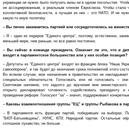
украинцам не нужно было получать визы ни в одном посольстве. Чтоб
не ассоциированным, а реальным членом Евросоюза. Чтобы стала 
коллективной безопасности, а лучшая из них – это НАТО. И не нуж
какую-то иную политику.
– Вы лично занимаетесь партией или сосредоточились на минист
– Я – один из лидеров "Единого центра", поэтому, естественно, зани
меньшей мере, чем раньше, но все равно постоянно.
– Вы сейчас в команде президента. Означает ли это, что и де
входят в парламентское большинство или у них особая позиция?
– Депутаты из "Единого центра" входят во фракцию блока "Наша Укр
самооборона", и так будет до окончания срока полномочий этого сост
Во всяком случае, мое назначение в правительство не накладывает
специальных обязательств. Голосовать или не голосовать – он
Скептикам напомню, что задолго до вручения мне министерского
открыто декларировал готовность содействовать президенту и
проведении реформ. Голосуют "за" – значит, поддерживают конкретны
– Каковы взаимоотношения группы "ЕЦ" и группы Рыбакова в па
– В парламенте есть фракции партий, победивших на выборах: Па
"БЮТ-Батькивщины", НУНС, КПУ, Народной партии. Остальные обр
сплошное лукавство, не больше.