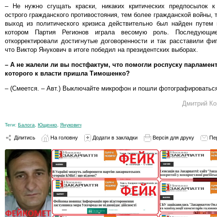
– Не нужно сгущать краски, никаких критических предпосылок к
острого гражданского противостояния, тем более гражданской войны, т
выход из политического кризиса действительно был найден путем 
котором Партия Регионов играла весомую роль. Последующи
откорректировали достигнутые договоренности и так расставили фи
что Виктор Янукович в итоге победил на президентских выборах.
– А не жалели ли вы постфактум, что помогли роспуску парламента
которого к власти пришла Тимошенко?
– (Смеется. – Авт.) Выключайте микрофон и пошли фотографироватьс
Дмитрий Ко
Теги:
Балога
,
Ющенко
,
Янукович
Ділитись
На головну
Додати в закладки
Версія для друку
Пе