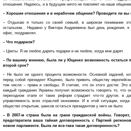
отношения. Надеюсь, и в будущем ничто не повлияет на наше общение
– Хорошие отношения и в нерабочем общении? Проводите ли вы 
– Отдыхаю я только со своей семьей, в широком понимании эт
остальном... Недавно у Виктора Андреевича был день рождения, я 
офис, поздравлял.
– Что подарили?
– Цветы. Я не люблю дарить подарки и не люблю, когда мне дарят.
– По вашему мнению, была ли у Ющенко возможность остаться 
второй срок?
– Не было ни одного процента возможности. Основной задачей, ко
перед собой президент Ющенко, было привить обществу европейски
том числе – права и свободы. Я считаю, что он этого достиг. Это е
каждый гражданин Украины получил возможность говорить то, что о
переходном этапе от таких реформ страдает что-то другое, в д
управляемость всех отраслей экономики. И в этой ситуации, когда
общество открытым, шансов остаться президентом у него не было.
– В 2007-м страна была на грани гражданской войны. Говорят
предотвратила ваша тайная договоренность с Партией регионо
новом парламенте. Была ли все-таки такая договоренность?