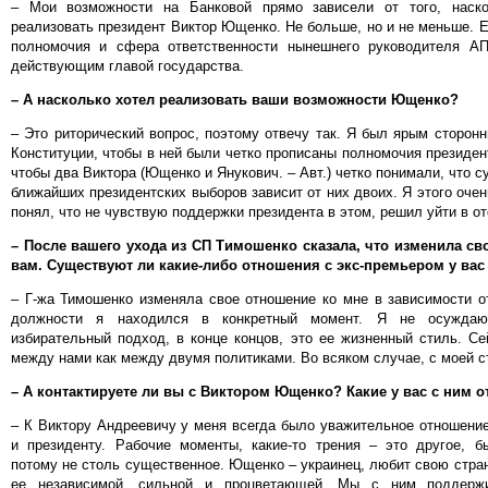
– Мои возможности на Банковой прямо зависели от того, наск
реализовать президент Виктор Ющенко. Не больше, но и не меньше. Е
полномочия и сфера ответственности нынешнего руководителя А
действующим главой государства.
– А насколько хотел реализовать ваши возможности Ющенко?
– Это риторический вопрос, поэтому отвечу так. Я был ярым сторон
Конституции, чтобы в ней были четко прописаны полномочия президен
чтобы два Виктора (Ющенко и Янукович. – Авт.) четко понимали, что с
ближайших президентских выборов зависит от них двоих. Я этого очень
понял, что не чувствую поддержки президента в этом, решил уйти в от
– После вашего ухода из СП Тимошенко сказала, что изменила св
вам. Существуют ли какие-либо отношения с экс-премьером у вас
– Г-жа Тимошенко изменяла свое отношение ко мне в зависимости от
должности я находился в конкретный момент. Я не осужда
избирательный подход, в конце концов, это ее жизненный стиль. С
между нами как между двумя политиками. Во всяком случае, с моей с
– А контактируете ли вы с Виктором Ющенко? Какие у вас с ним 
– К Виктору Андреевичу у меня всегда было уважительное отношение
и президенту. Рабочие моменты, какие-то трения – это другое, б
потому не столь существенное. Ющенко – украинец, любит свою стран
ее независимой, сильной и процветающей. Мы с ним поддерж