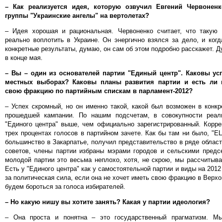
– Как реализуется идея, которую озвучил Евгений Червоненк
группы "Украинские ангелы" на вертолетах?
– Идея хорошая и рациональная. Червоненко считает, что такую
реально воплотить в Украине. Он энергично взялся за дело, и ког
конкретные результаты, думаю, он сам об этом подробно расскажет. Д
в конце мая.
– Вы – один из основателей партии "Единый центр". Каковы ус
местных выборах? Каковы планы развития партии и есть ли 
свою фракцию по партийным спискам в парламент-2012?
– Успех скромный, но он именно такой, какой был возможен в конк
прошедшей кампании. По нашим подсчетам, в совокупности реал
"Единого центра" выше, чем официально зарегистрированный. Корре
трех процентах голосов в партийном зачете. Как бы там ни было, "
большинство в Закарпатье, получил представительство в ряде облас
советов, члены партии избраны мэрами городов и сельскими предс
молодой партии это весьма неплохо, хотя, не скрою, мы рассчитыв
Есть у "Единого центра" как у самостоятельной партии и виды на 2012
за политическая сила, если она не хочет иметь свою фракцию в Верх
будем бороться за голоса избирателей.
– Но какую нишу вы хотите занять? Какая у партии идеология?
– Она проста и понятна – это государственный прагматизм. М