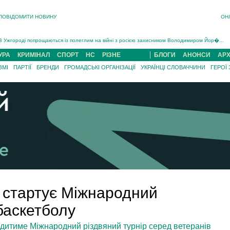
ПОВІДОМИТИ НОВИНУ
ОН
Інструктора районного ТЦК на Закарпатті судитимуть за обвинуваченням у катув...
В Ужгороді попрощаються із полеглим на війні з росією захисником Володимиром Йор�...
В Ужгороді 5 серпня попрощаються із захисником Богданом Югасом, який два роки �...
УРА
КРИМІНАЛ
СПОРТ
НС
РІЗНЕ
БЛОГИ
АНОНСИ
АРХ
Підтвердили загибель захисника із Нанкова на Хустщині Юліана Гербея (ФОТО)[/gree...
ЗМІ
ПАРТІЇ
БРЕНДИ
ГРОМАДСЬКІ ОРГАНІЗАЦІЇ
УКРАЇНЦІ СЛОВАЧЧИНИ
ГЕРОЇ
На війні з рф поліг військовий з Виноградова Ігнат Роздяловський (ФОТО)...
На Хустщині внаслідок ДТП за участі трьох авто постраждали 13 людей (ФОТО)...
Інструктора районного ТЦК на Закарпатті судитимуть за обвинувачен...
і стартує Міжнародний
 баскетболу
ходитиме Міжнародний різдвяний турнір серед ветеранів