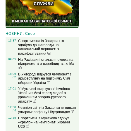
НОВИНИ: Спорт
13:37
Спортсменка із Закарпаття
здобула дві нагороди на
національній першості з
парафехтування
09:05
На Рахівщині сталася пожежа на
підприємстві з виробництва хліба
18:06
В Ужгороді відбувся чемпіонат з
/ 2
армрестлінгу на підтримку Сил
оборони України
17:01
У Мукачеві стартував Чемпіонат
України з бочі серед людей з
ураженням опорно-рухового
апарату
12:58
Чемпіон світу із Закарпаття виграв
/ 4
ультрамарафон у Нідерландах
12:35
Спортсмен із Мукачева здобув
«срібло» на чемпіонаті України
U20