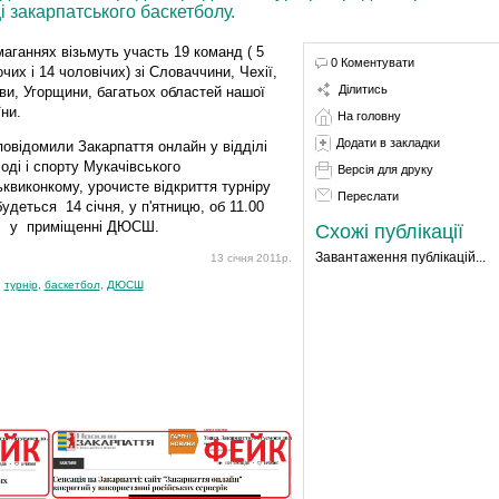
і закарпатського баскетболу.
маганнях візьмуть участь 19 команд ( 5
0 Коментувати
очих і 14 чоловічих) зі Словаччини, Чехії,
Ділитись
ви, Угорщини, багатьох областей нашої
їни.
На головну
Додати в закладки
повідомили Закарпаття онлайн у відділі
оді і спорту Мукачівського
Версія для друку
ьквиконкому, урочисте відкриття турніру
Переслати
будеться 14 січня, у п'ятницю, об 11.00
. у приміщенні ДЮСШ.
Схожі публікації
Завантаження публікацій...
13 січня 2011р.
:
турнір
,
баскетбол
,
ДЮСШ