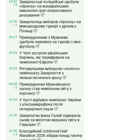
14:52
Закарпатські поліцейські здобули
/ 5
«бронзу» на всеукраїнських
змаганнях груп оперативного
реагування
10:50
Закарпатець виборов «бронзу» на
/ 1
міжнародному турнірі з дронів у
Польщі
16:27
Прикордонники з Мукачева
здобули перемогу на турнірі з міні-
футболу
10:03
У Чопі зустріли українських
борчинь, які тріумфували на
чемпіонаті Європи
11:03
Рятувальники вибороли «золото»
чемпіонату Закарпаття з
легкоатлетичного кросу
09:09
Прикордонник Мукачівського
/ 2
загону став чемпіоном світу з
хортингу
15:54
У Хусті відбувся чемпіонат України
з ультрамарафону після
чотирирічної паузи
11:46
Закарпатка Ірина Галай підкорила
сьому за висотою вершину світу в
Гімалаях
11:00
Благодійний Uzhhorod Half
/ 4
Marathon 2026 зібрав понад тисячу