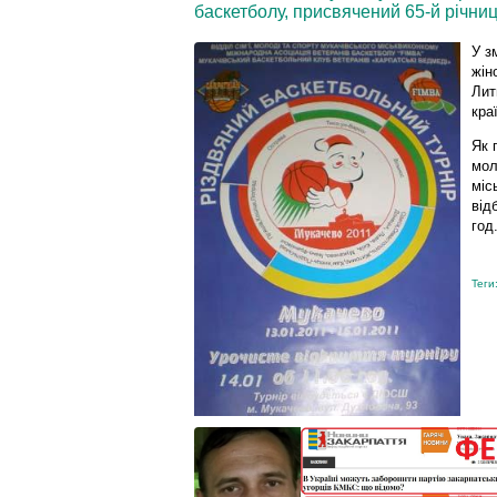
баскетболу, присвячений 65-й річниц
У з
жін
Лит
кра
Як 
мол
міс
від
год
Теги