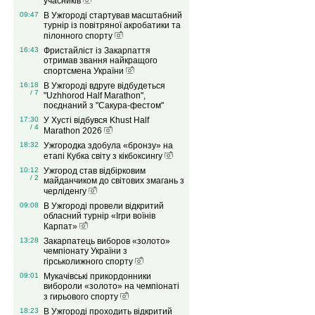
учасників
09:47
В Ужгороді стартував масштабний
турнір із повітряної акробатики та
пілонного спорту
16:43
Фристайліст із Закарпаття
отримав звання найкращого
спортсмена України
16:18
В Ужгороді вдруге відбудеться
/ 7
"Uzhhorod Half Marathon",
поєднаний з "Сакура-фестом"
17:30
У Хусті відбувся Khust Half
/ 4
Marathon 2026
18:32
Ужгородка здобула «бронзу» на
етапі Кубка світу з кікбоксингу
10:12
Ужгород став відбірковим
/ 2
майданчиком до світових змагань з
черліденгу
09:08
В Ужгороді провели відкритий
обласний турнір «Ігри воїнів
Карпат»
13:28
Закарпатець виборов «золото»
чемпіонату України з
гірськолижного спорту
09:01
Мукачівські прикордонники
вибороли «золото» на чемпіонаті
з гирьового спорту
18:23
В Ужгороді проходить відкритий