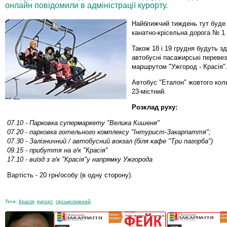
онлайн повідомили в адміністрації курорту.
Найближчий тиждень тут буде
канатно-крісельна дорога № 1 
Також 18 і 19 грудня будуть з
автобусні пасажирські перевез
маршрутом "Ужгород - Красія"
Автобус "Еталон" жовтого коль
23-містний.
Розклад руху:
07.10 - Парковка супермаркету "Велика Кишеня"
07.20 - парковка готельного комплексу "Інтурист-Закарпаття";
07.30 - Залізничний / автобусний вокзал (біля кафе "Три пагорба")
09.15 - прибуття на г/к "Красія"
17.10 - виїзд з г/к "Красія"у напрямку Ужгорода
Вартість - 20 грн/особу (в одну сторону).
Теги:
Красія
,
курорт
,
гірськолижний