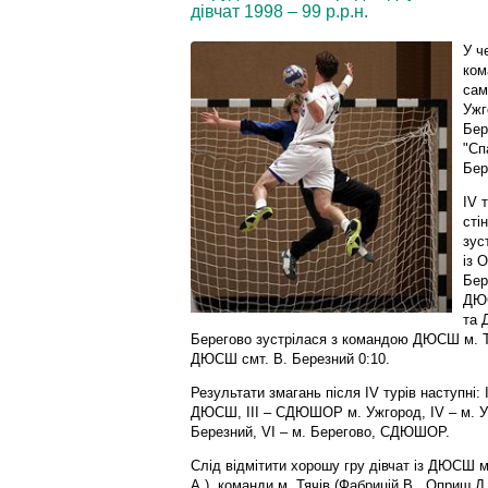
дівчат 1998 – 99 р.р.н.
У ч
ком
сам
Ужг
Бер
"Сп
Бер
ІV 
сті
зус
із 
Бер
ДЮС
та 
Берегово зустрілася з командою ДЮСШ м. Тя
ДЮСШ смт. В. Березний 0:10.
Результати змагань після ІV турів наступні: 
ДЮСШ, ІІІ – СДЮШОР м. Ужгород, ІV – м. У
Березний, VІ – м. Берегово, СДЮШОР.
Слід відмітити хорошу гру дівчат із ДЮСШ м
А.), команди м. Тячів (Фабрицій В., Оприш Д.