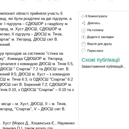
емпіонаті області прийняли участь 6
0 Коментувати
анд, які були розділені на дві підгрупи, а
Ділитись
е: І підгрупа – СДЮШОР з гандболу м.
ород, м. Хуст ДЮСШ, СДЮШОР м.
На головну
егово; ІІ підгрупа – ДЮСШ м. Тячів,
Додати в закладки
артак" м. Ужгород, ДЮСШ смт В.
Версія для друку
езний.
Переслати
тур проходив за системою "стінка на
нку". Команда СДЮШОР м. Ужгород
Схожі публікації
трічалися з командою ДЮСШ м. Тячів 5:5,
Завантаження публікацій...
ОДЮСШ " Спартак" 7:2 та ДЮСШ смт. В.
езний 9:5; ДЮСШ м. Хуст – з командою
Ш м. Тячів 6:3, із ОДЮСШ "Спартак" 6:2
ДЮСШ смт В. Березний 7:2; СДЮШОР м.
чів 0:10, з ОДЮСШ "Спартак" – 0:10 та з
І місце – м. Хуст, ДЮСШ, ІІ – м. Тячів,
жгород, "Спартак", V – ДЮСШ смт В.
. Хуст (Мороз Д., Кошинська Є., Науменко
, Іванова О.), також вдалу гру