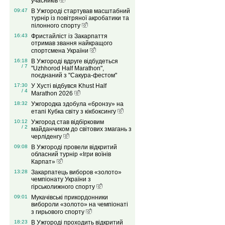
учасників
09:47
В Ужгороді стартував масштабний
турнір із повітряної акробатики та
пілонного спорту
16:43
Фристайліст із Закарпаття
отримав звання найкращого
спортсмена України
16:18
В Ужгороді вдруге відбудеться
/ 7
"Uzhhorod Half Marathon",
поєднаний з "Сакура-фестом"
17:30
У Хусті відбувся Khust Half
/ 4
Marathon 2026
18:32
Ужгородка здобула «бронзу» на
етапі Кубка світу з кікбоксингу
10:12
Ужгород став відбірковим
/ 2
майданчиком до світових змагань з
черліденгу
09:08
В Ужгороді провели відкритий
обласний турнір «Ігри воїнів
Карпат»
13:28
Закарпатець виборов «золото»
чемпіонату України з
гірськолижного спорту
09:01
Мукачівські прикордонники
вибороли «золото» на чемпіонаті
з гирьового спорту
18:23
В Ужгороді проходить відкритий