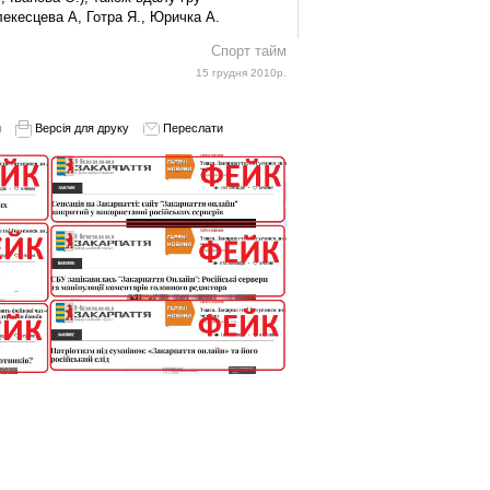
екесцева А, Готра Я., Юричка А.
Спорт тайм
15 грудня 2010р.
и
Версія для друку
Переслати