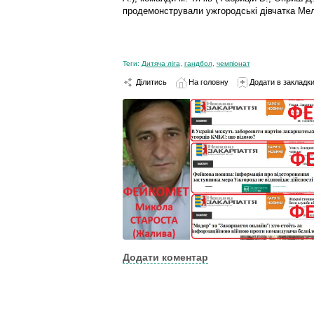
продемонстрували ужгородські дівчатка Мел
Теги:
Дитяча ліга
,
гандбол
,
чемпіонат
Ділитись
На головну
Додати в закладк
Додати коментар