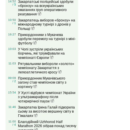
14:52
Закарпатські поліцейські здобули
/ 5
«бронзу» на всеукраїнських
змаганнях груп оперативного
реагування
10:50
Закарпатець виборов «бронзу» на
/ 1
міжнародному турнірі з дронів у
Польщі
16:27
Прикордонники з Мукачева
здобули перемогу на турнірі з міні-
футболу
10:03
У Чопі зустріли українських
борчинь, які тріумфували на
чемпіонаті Європи
11:03
Рятувальники вибороли «золото»
чемпіонату Закарпаття з
легкоатлетичного кросу
09:09
Прикордонник Мукачівського
/ 2
загону став чемпіоном світу з
хортингу
15:54
У Хусті відбувся чемпіонат України
з ультрамарафону після
чотирирічної паузи
11:46
Закарпатка Ірина Галай підкорила
сьому за висотою вершину світу в
Гімалаях
11:00
Благодійний Uzhhorod Half
/ 4
Marathon 2026 зібрав понад тисячу