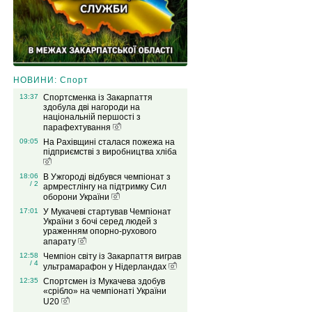
НОВИНИ: Спорт
13:37
Спортсменка із Закарпаття
здобула дві нагороди на
національній першості з
парафехтування
09:05
На Рахівщині сталася пожежа на
підприємстві з виробництва хліба
18:06
В Ужгороді відбувся чемпіонат з
/ 2
армрестлінгу на підтримку Сил
оборони України
17:01
У Мукачеві стартував Чемпіонат
України з бочі серед людей з
ураженням опорно-рухового
апарату
12:58
Чемпіон світу із Закарпаття виграв
/ 4
ультрамарафон у Нідерландах
12:35
Спортсмен із Мукачева здобув
«срібло» на чемпіонаті України
U20