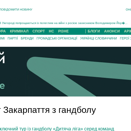
ПОВІДОМИТИ НОВИНУ
ОН
Інструктора районного ТЦК на Закарпатті судитимуть за обвинуваченням у катув...
В Ужгороді попрощаються із полеглим на війні з росією захисником Володимиром Йор�...
В Ужгороді 5 серпня попрощаються із захисником Богданом Югасом, який два роки �...
УРА
КРИМІНАЛ
СПОРТ
НС
РІЗНЕ
БЛОГИ
АНОНСИ
АРХ
Підтвердили загибель захисника із Нанкова на Хустщині Юліана Гербея (ФОТО)[/gree...
ЗМІ
ПАРТІЇ
БРЕНДИ
ГРОМАДСЬКІ ОРГАНІЗАЦІЇ
УКРАЇНЦІ СЛОВАЧЧИНИ
ГЕРОЇ
На війні з рф поліг військовий з Виноградова Ігнат Роздяловський (ФОТО)...
На Хустщині внаслідок ДТП за участі трьох авто постраждали 13 людей (ФОТО)...
Інструктора районного ТЦК на Закарпатті судитимуть за обвинувачен...
 Закарпаття з гандболу
заключний тур із гандболу «Дитяча ліга» серед команд