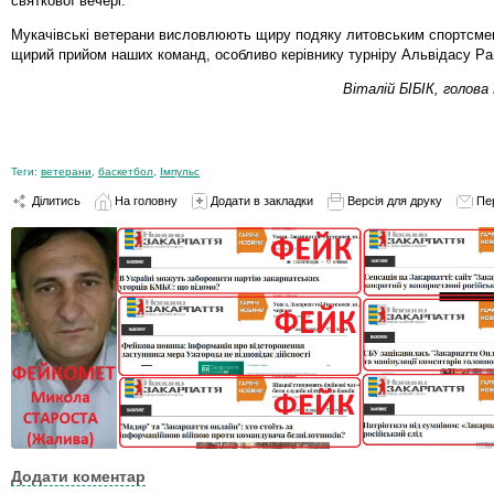
святкової вечері.
Мукачівські ветерани висловлюють щиру подяку литовським спортсмен
щирий прийом наших команд, особливо керівнику турніру Альвідасу Ра
Віталій БІБІК, голова
Теги:
ветерани
,
баскетбол
,
Імпульс
Ділитись
На головну
Додати в закладки
Версія для друку
Пе
Додати коментар