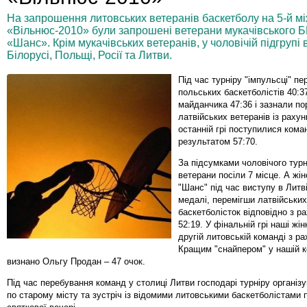
На запрошення литовських ветеранів баскетболу на 5-й м
«Вільнюс-2010» були запрошені ветерани мукачівського Б
«Шанс». Крім мукачівських ветеранів, у чоловічій підгрупі в
Білорусі, Польщі, Росії та Литви.
Під час турніру "імпульсці" пе
польських баскетболістів 40:3
майданчика 47:36 і зазнали по
латвійських ветеранів із рахун
останній грі поступилися коман
результатом 57:70.
За підсумками чоловічого турн
ветерани посіли 7 місце. А жі
"Шанс" під час виступу в Литві
медалі, перемігши латвійських
баскетболісток відповідно з р
52:19. У фінальній грі наші жі
другій литовській команді з ра
Кращим "снайпером" у нашій к
визнано Ольгу Продан – 47 очок.
Під час перебування команд у столиці Литви господарі турніру організ
по старому місту та зустріч із відомими литовськими баскетболістами п