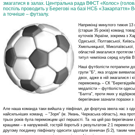
змагатися в залах. Центральна рада ВФСТ «Колос» (голова
поспіль проводить у Берегові на базі НСБ «Закарпаття» Вс
а точніше – футзалу.
Наприкінці минулого тижня 13
(старше 35 років) команд товар
куточків України, зокрема з Ха
Одеської, Полтавської, Київсь
Хмельницької, Миколаївської,
областей змагалися протягом т
титул чемпіона серед клубів 
Наші футболісти потрапили до 
групи "Б", яка згодом виявила
двох, адже в ній змагалися і к
переможець – СК "Берегвідейк",
медалісти – футболісти одесь
"Балта", проти яких у відбірк
берегівчани зазнали поразки з 
Але наша команда таки вийшла у півфінал, де фортуна звела нас з одн
найсильніших команд – "Зоря" (м. Умань, Черкаська область), яка прот
трьох років була переможцем цієї першості. Та на цей раз берегівчани
кращими – в напруженій, гострій боротьбі з результатом 2:1 перемогли 
другому поєдинку півфіналу одесити здолали вінничан (5:2), таким чи