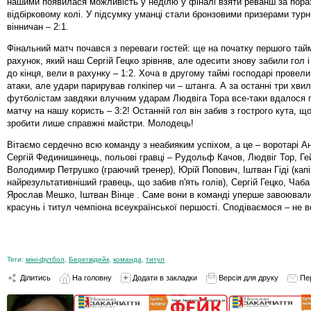
нашими появилася можливість у неділю у фіналі взяти реванш за пора
відбірковому колі. У підсумку уманці стали бронзовими призерами турн
вінничан – 2:1.
Фінальний матч почався з переваги гостей: ще на початку першого тай
рахунок, який наш Сергій Гецко зрівняв, але одесити знову забили гол 
до кінця, вели в рахунку – 1:2. Хоча в другому таймі господарі провели
атаки, але удари парирував голкіпер чи – штанга. А за останні три хв
футболістам завдяки влучним ударам Людвіга Тора все-таки вдалося
матчу на нашу користь – 3:2! Останній гол він забив з гострого кута, щ
зробити лише справжні майстри. Молодець!
Вітаємо сердечно всю команду з неабияким успіхом, а це – воротарі Ан
Сергій Фединишинець, польові гравці – Рудольф Качов, Людвіг Тор, Ге
Володимир Петрушко (граючий тренер), Юрій Попович, Іштван Гіді (капі
найрезультативніший гравець, що забив п'ять голів), Сергій Гецко, Чаб
Ярослав Мешко, Іштван Вінце . Саме вони в команді уперше завоювал
красунь і титул чемпіона всеукраїнської першості. Сподіваємося – не в
Теги:
міні-футбол
,
Берегвідейк
,
команда
,
титул
Ділитись
На головну
Додати в закладки
Версія для друку
Пе