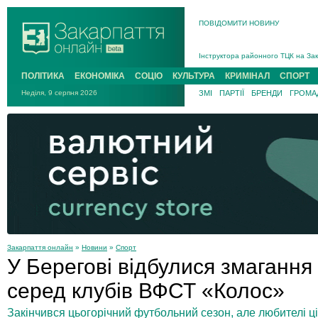
ПОВІДОМИТИ НОВИНУ
На війні загинув 26-річний військо
Інструктора районного ТЦК на Зак
В Ужгороді попрощаються із полег
ПОЛІТИКА
ЕКОНОМІКА
СОЦІО
КУЛЬТУРА
КРИМІНАЛ
СПОРТ
В Ужгороді 5 серпня попрощаються
Неділя, 9 серпня 2026
ЗМІ
ПАРТІЇ
БРЕНДИ
ГРОМАД
Підтвердили загибель захисника і
На війні з рф поліг військовий з 
На війні загинув 26-річний військо
Закарпаття онлайн
»
Новини
»
Спорт
У Берегові відбулися змагання
серед клубів ВФСТ «Колос»
Закінчився цьогорічний футбольний сезон, але любителі ц