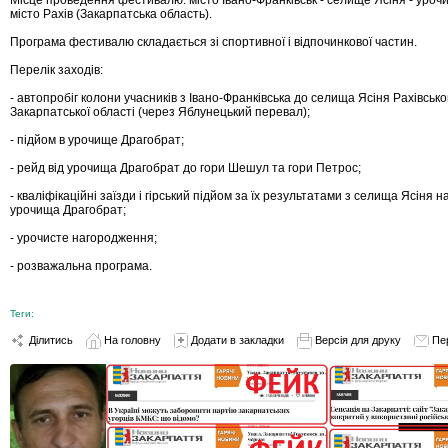
місто Рахів (Закарпатська область).
Програма фестивалю складається зі спортивної і відпочинкової частин.
Перелік заходів:
- автопробіг колони учасників з Івано-Франківська до селища Ясіня Рахівськ
Закарпатської області (через Яблунецький перевал);
- підйом в урочище Драгобрат;
- рейд від урочища Драгобрат до гори Шешул та гори Петрос;
- кваліфікаційні заїзди і гірський підйом за їх результатами з селища Ясіня 
урочища Драгобрат;
- урочисте нагородження;
- розважальна програма.
Теги:
Ділитись
На головну
Додати в закладки
Версія для друку
Пе