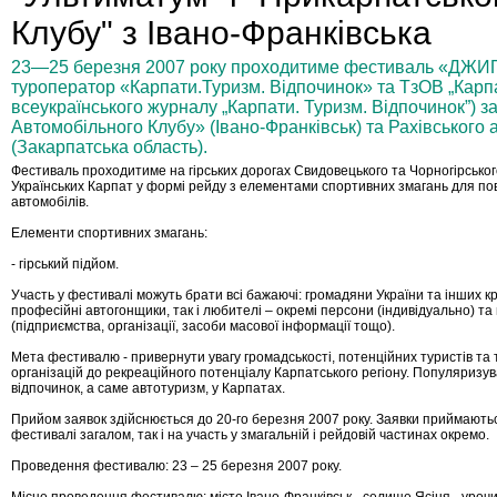
Клубу" з Івано-Франківська
23—25 березня 2007 року проходитиме фестиваль «ДЖИП
туроператор «Карпати.Туризм. Відпочинок» та ТзОВ „Карп
всеукраїнського журналу „Карпати. Туризм. Відпочинок”) з
Автомобільного Клубу» (Івано-Франківськ) та Рахівського
(Закарпатська область).
Фестиваль проходитиме на гірських дорогах Свидовецького та Чорногірськог
Українських Карпат у формі рейду з елементами спортивних змагань для по
автомобілів.
Елементи спортивних змагань:
- гірський підйом.
Участь у фестивалі можуть брати всі бажаючі: громадяни України та інших кр
професійні автогонщики, так і любителі – окремі персони (індивідуально) т
(підприємства, організації, засоби масової інформації тощо).
Мета фестивалю - привернути увагу громадськості, потенційних туристів та
організацій до рекреаційного потенціалу Карпатського регіону. Популяризу
відпочинок, а саме автотуризм, у Карпатах.
Прийом заявок здійснюється до 20-го березня 2007 року. Заявки приймаютьс
фестивалі загалом, так і на участь у змагальній і рейдовій частинах окремо.
Проведення фестивалю: 23 – 25 березня 2007 року.
Місце проведення фестивалю: місто Івано-Франківськ - селище Ясіня - уроч