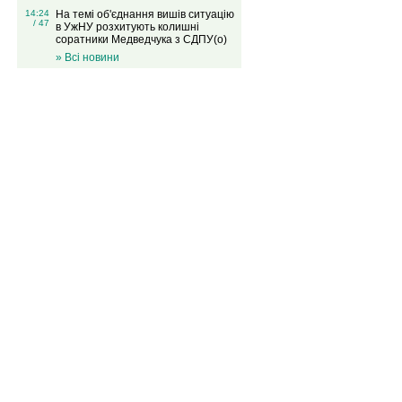
14:24
На темі об'єднання вишів ситуацію
/ 47
в УжНУ розхитують колишні
соратники Медведчука з СДПУ(о)
» Всі новини