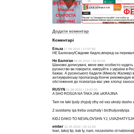
Додати коментар
Коментарі
Ельза
17.06.2010 / 17:07:00
НЕ Балогану!Свідоме бидло,вперед-за перевал,У
Не Балоган
09.06.2010 / 09:54:00
Шановні дописувачі, мене вже особисто нудить 
русинство ви говорити, емігруйте з україни в Ро
бажає. А русинського бадиля (Миколу Жаливу) в
антиукраїнську пропаганду.Конче рекомендую в
обстеження до психіатра-вас уже хлопці заноси
RUSYN
01.06.2010 / 13:02:00
A SHO ROSIJA NA TAKA JAK uKRAJINA
Tam ne taki ljudy zhyjutj cthy od vas ukraly dasho
Z susidamy sja treba uvazhaty i bicthuljuvatysja.
KIDJ DAKO TO NEVALOVSHN YJ, UVAZHATYSJA -
ember
31.05.2010 / 20:12:00
Ivan, takoj tip, kak ty, nam, nezavisimo ot natsiona