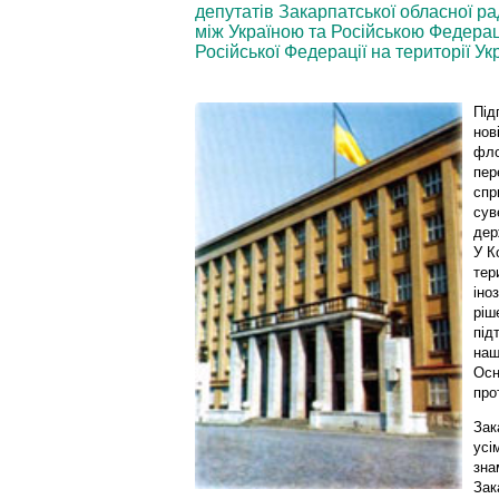
депутатів Закарпатської обласної ра
між Україною та Російською Федера
Російської Федерації на території Ук
Під
нов
фло
пер
спр
сув
дер
У К
тер
іно
ріш
під
наш
Осн
про
Зак
усі
зна
Зак