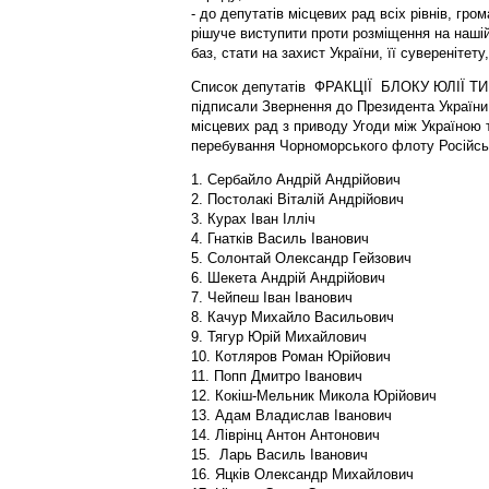
- до депутатів місцевих рад всіх рівнів, гро
рішуче виступити проти розміщення на нашій
баз, стати на захист України, її суверенітету,
Список депутатів ФРАКЦІЇ БЛОКУ ЮЛІЇ ТИМ
підписали Звернення до Президента України,
місцевих рад з приводу Угоди між Україною 
перебування Чорноморського флоту Російсько
1. Сербайло Андрій Андрійович
2. Постолакі Віталій Андрійович
3. Курах Іван Ілліч
4. Гнатків Василь Іванович
5. Солонтай Олександр Гейзович
6. Шекета Андрій Андрійович
7. Чейпеш Іван Іванович
8. Качур Михайло Васильович
9. Тягур Юрій Михайлович
10. Котляров Роман Юрійович
11. Попп Дмитро Іванович
12. Кокіш-Мельник Микола Юрійович
13. Адам Владислав Іванович
14. Ліврінц Антон Антонович
15. Ларь Василь Іванович
16. Яцків Олександр Михайлович