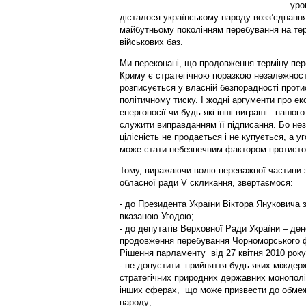
уро
дісталося українському народу возз’єднанн
майбутньому поколінням перебування на тер
військових баз.
Ми переконані, що продовження терміну пе
Криму є стратегічною поразкою незалежності
розписується у власній безпорадності протис
політичному тиску. І жодні аргументи про е
енергоносії чи будь-які інші виграші нашого
служити виправданням її підписання. Бо нез
цілісність не продається і не купується, а 
може стати небезпечним фактором протисто
Тому, виражаючи волю переважної частини з
обласної ради V скликання, звертаємося:
- до Президента України Віктора Януковича з
вказаною Угодою;
- до депутатів Верховної Ради України – д
продовження перебування Чорноморського ф
Рішення парламенту від 27 квітня 2010 року 
- не допустити прийняття будь-яких міжде
стратегічних природних державних монополій
інших сферах, що може призвести до обмеж
народу;