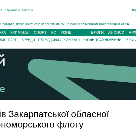
ПОВІДОМИТИ НОВИНУ
ОН
Інструктора районного ТЦК на Закарпатті судитимуть за обвинуваченням у катув...
В Ужгороді попрощаються із полеглим на війні з росією захисником Володимиром Йор�...
В Ужгороді 5 серпня попрощаються із захисником Богданом Югасом, який два роки �...
УРА
КРИМІНАЛ
СПОРТ
НС
РІЗНЕ
БЛОГИ
АНОНСИ
АРХ
Підтвердили загибель захисника із Нанкова на Хустщині Юліана Гербея (ФОТО)[/gree...
ЗМІ
ПАРТІЇ
БРЕНДИ
ГРОМАДСЬКІ ОРГАНІЗАЦІЇ
УКРАЇНЦІ СЛОВАЧЧИНИ
ГЕРОЇ
На війні з рф поліг військовий з Виноградова Ігнат Роздяловський (ФОТО)...
На Хустщині внаслідок ДТП за участі трьох авто постраждали 13 людей (ФОТО)...
Інструктора районного ТЦК на Закарпатті судитимуть за обвинувачен...
в Закарпатської обласної
рноморського флоту