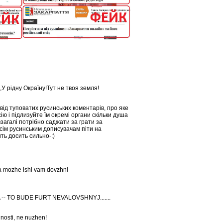
 рідну Окраїну!Тут не твоя земля!
від туповатих русинських коментарів, про яке
сію і підлизуйте їм окремі органи скільки душа
загалі потрібно саджати за грати за
сім русинським дописувачам піти на
ть досить сильно-:)
 a mozhe ishi vam dovzhni
- TO BUDE FURT NEVALOVSHNYJ.......
ljnosti, ne nuzhen!