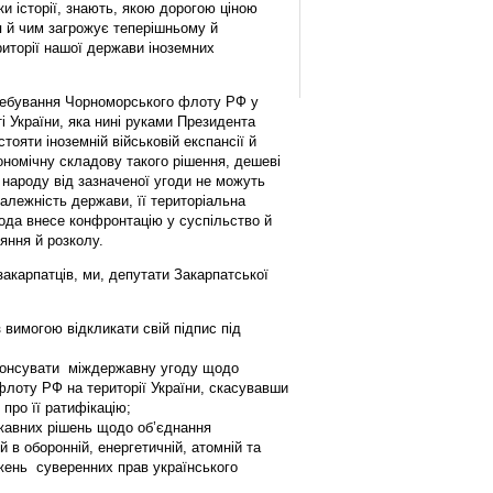
ки історії, знають, якою дорогою ціною
я й чим загрожує теперішньому й
иторії нашої держави іноземних
ребування Чорноморського флоту РФ у
 України, яка нині руками Президента
тояти іноземній військовій експансії й
кономічну складову такого рішення, дешеві
 народу від зазначеної угоди не можуть
алежність держави, її територіальна
угода внесе конфронтацію у суспільство й
яння й розколу.
акарпатців, ми, депутати Закарпатської
 вимогою відкликати свій підпис під
енонсувати міждержавну угоду щодо
лоту РФ на території України, скасувавши
про її ратифікацію;
ржавних рішень щодо об’єднання
 в оборонній, енергетичній, атомній та
ень суверенних прав українського