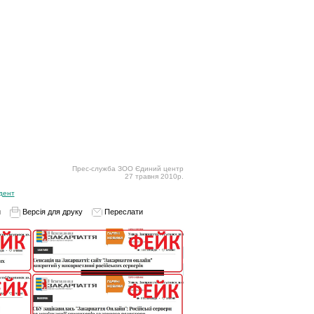
Прес-служба ЗОО Єдиний центр
27 травня 2010р.
дент
и
Версія для друку
Переслати