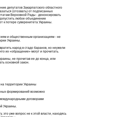
ение депутатов Закарпатского областного
казаться (отозвать) от подписанных
утатам Верховной Рады - денонсировать
 допустить любое объединение
ет к потере суверенитета Украины.
ртиям и общественным организациям - не
ории Украины.
вратить народ в стадо баранов, но неужели
что их «обращение» могут и прочитать.
раины, не прочитав ее до конца, или
ть основной закон.
 на территории Украины
нных формирований возможно
 международными договорами
й Украины.
, это уже вопрос не к этой власти, находясь