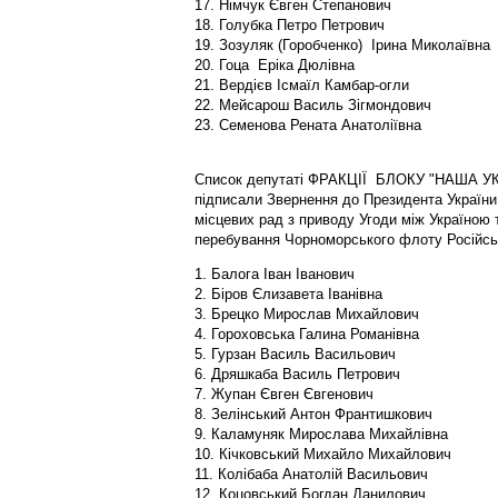
17. Німчук Євген Степанович
18. Голубка Петро Петрович
19. Зозуляк (Горобченко) Ірина Миколаївна
20. Гоца Еріка Дюлівна
21. Вердієв Ісмаїл Камбар-огли
22. Мейсарош Василь Зігмондович
23. Семенова Рената Анатоліївна
Список депутаті ФРАКЦІЇ БЛОКУ "НАША УКРА
підписали Звернення до Президента України,
місцевих рад з приводу Угоди між Україною 
перебування Чорноморського флоту Російсько
1. Балога Іван Іванович
2. Біров Єлизавета Іванівна
3. Брецко Мирослав Михайлович
4. Гороховська Галина Романівна
5. Гурзан Василь Васильович
6. Дряшкаба Василь Петрович
7. Жупан Євген Євгенович
8. Зелінський Антон Франтишкович
9. Каламуняк Мирослава Михайлівна
10. Кічковський Михайло Михайлович
11. Колібаба Анатолій Васильович
12. Коцовський Богдан Данилович