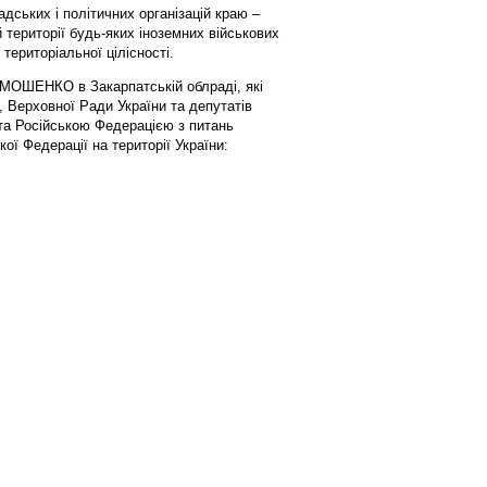
мадських і політичних організацій краю –
 території будь-яких іноземних військових
 територіальної цілісності.
ОШЕНКО в Закарпатській облраді, які
 Верховної Ради України та депутатів
та Російською Федерацією з питань
ї Федерації на території України: