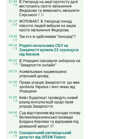
21:49
В Ужгороді на акції протесту далі
/ 5
виступають проти звільнення
Федорова та вимагають звільнити
Сирського
22:14
ФОТОФАКТ. В Ужгороді понад
/ 10
півсотні людей вийшли на акцію
проти звільнення Федорова
19:48
Так хто ж здійснював "геноцид"?
/ 2
09:34
Родичі начальника СБУ на
/ 3
Закарпатті купили 23 таунхауси
під Києвом
00:32
В Угорщині скасували заборону на
/ 3
"Закарпаття онлайн"
20:15
Асимільовані нацменшини:
угорський досвід
22:26
Права угорців Закарпаття: що вже
/ 1
зробила Україна і чого чекає від
Угорщини
21:05
Київ і Будапешт проведуть новий
/ 4
раунд консультацій щодо прав
угорців Закарпаття
08:44
Суд відсторонив від посади голову
/ 3
Великоберезнянської громади
Богдана Кирлика та відправив під
домашній арешт
19:39
Скандальний ужгородський
/ 5
депутат від ОПЗЖ Павло