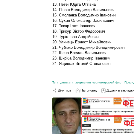
13. Петеї Юдіта Оттівна
14. Піпаш Володимир Васильович
15. Смоланка Володимир Іванович
16. Сухан Олександр Васильович
17. Токар Ілля Іванович
18. Трикур Віктор Федорович
19. Туріс Іван Андрійович
20. Улинець Ернест Михайлович
21. Чубірко Володимир Володимирович
22. Шепа Василь Васильович
23. Шкріба Володимир Іванович
24. Ящищак Віталій Степанович
Теги:
депутати
,
звернення
,
чорноморський флот
,
Прези
Ділитись
На головну
Додати в закладк