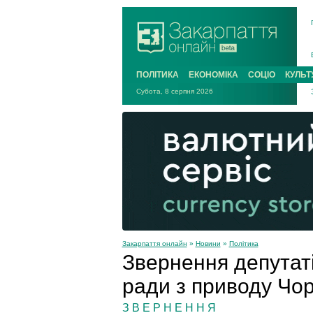
ПОЛІТИКА
ЕКОНОМІКА
СОЦІО
КУЛЬТ
Субота, 8 серпня 2026
Закарпаття онлайн
»
Новини
»
Політика
Звернення депутаті
ради з приводу Чо
З В Е Р Н Е Н Н Я