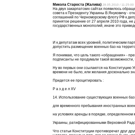
Микола Староста (Жалива)
28.05.2010 / 11:25:00
На двух закарпатских сайтах появилось обращ
совета к Президенту Украины В.Януковичу - от
соглашений по Черноморскому флоту РФ к деп
принятое решение от 27 апреля 2010 года, не
государственных монополий, иначе это привед
И к депутатам всех уровней, политическим па
допустить размещение военных баз на террит
Я понимаю, что цель такого «обращения» - пре
подписанты не продумали такой возможности, 
Ну во первых они ссылаются на Конституцию Ук
времени не было, или желания досконально зна
Придется ее процитировать :
Р а з д е л XV
14. Использование существующих военных баз
для временного пребывания иностранных вое
на условиях аренды в порядке, определенном
Украины, ратифицированными Верховной Радо
Что статьи Конституции противоречат друг другу