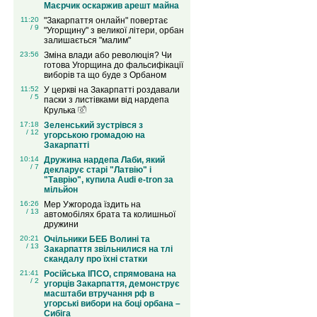
Маєрчик оскаржив арешт майна
11:20
"Закарпаття онлайн" повертає
/ 9
"Угорщину" з великої літери, орбан
залишається "малим"
23:56
Зміна влади або революція? Чи
готова Угорщина до фальсифікації
виборів та що буде з Орбаном
11:52
У церкві на Закарпатті роздавали
/ 5
паски з листівками від нардепа
Крулька
17:18
Зеленський зустрівся з
/ 12
угорською громадою на
Закарпатті
10:14
Дружина нардепа Лаби, який
/ 7
декларує старі "Латвію" і
"Таврію", купила Audi e-tron за
мільйон
16:26
Мер Ужгорода їздить на
/ 13
автомобілях брата та колишньої
дружини
20:21
Очільники БЕБ Волині та
/ 13
Закарпаття звільнилися на тлі
скандалу про їхні статки
21:41
Російська ІПСО, спрямована на
/ 2
угорців Закарпаття, демонструє
масштаби втручання рф в
угорські вибори на боці орбана –
Сибіга