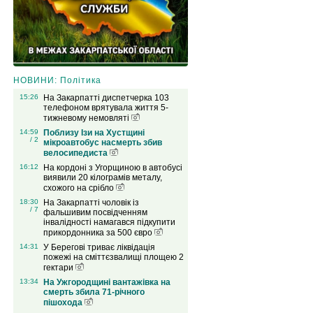
НОВИНИ: Політика
15:26
На Закарпатті диспетчерка 103
телефоном врятувала життя 5-
тижневому немовляті
14:59
Поблизу Ізи на Хустщині
/ 2
мікроавтобус насмерть збив
велосипедиста
16:12
На кордоні з Угорщиною в автобусі
виявили 20 кілограмів металу,
схожого на срібло
18:30
На Закарпатті чоловік із
/ 7
фальшивим посвідченням
інвалідності намагався підкупити
прикордонника за 500 євро
14:31
У Берегові триває ліквідація
пожежі на сміттєзвалищі площею 2
гектари
13:34
На Ужгородщині вантажівка на
смерть збила 71-річного
пішохода