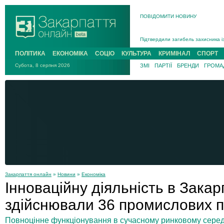
Інструктора районного ТЦК на Зак
ПОВІДОМИТИ НОВИНУ
В Ужгороді попрощаються із полег
В Ужгороді 5 серпня попрощаються
Підтвердили загибель захисника і
На війні з рф поліг військовий з 
ПОЛІТИКА
ЕКОНОМІКА
СОЦІО
КУЛЬТУРА
КРИМІНАЛ
СПОРТ
На війні загинув 26-річний військо
Субота, 8 серпня 2026
ЗМІ
ПАРТІЇ
БРЕНДИ
ГРОМАД
Закарпаття онлайн
»
Новини
»
Економіка
Інноваційну діяльність в Закар
здійснювали 36 промислових п
Повноцінне функціонування в сучасному ринковому сере