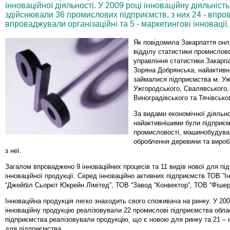
інноваційної діяльності. У 2009 році інноваційну діяльніст
здійснювали 36 промислових підприємств, з них 24 - впров
впроваджували організаційні та 5 - маркетингові інновації.
Як повідомила Закарпаття онл
відділу статистики промислово
управління статистики Закарпа
Зоряна Добрянська, найактивн
займалися підприємства м. Уж
Ужгородського, Свалявського, 
Виноградівського та Тячівськог
За видами економічної діяльно
найактивнішими були підприєм
промисловості, машинобудува
оброблення деревини та вироб
з неї.
Загалом впроваджено 9 інноваційних процесів та 11 видів нової для пі
інноваційної продукції. Серед інноваційно активних підприємств ТОВ ”І
“Джейбіл Сьоркіт Юкрейн Лімітед”, ТОВ “Завод “Конвектор”, ТОВ “Фіше
Інноваційна продукція легко знаходить свого споживача на ринку. У 200
інноваційну продукцію реалізовували 22 промислові підприємства облас
підприємства реалізовували продукцію, що є новою для ринку та 21 – 
для підприємства.