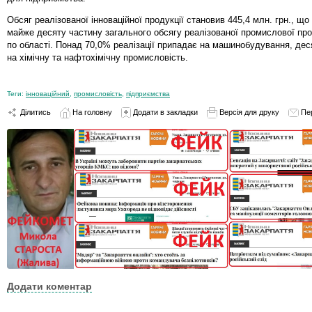
Обсяг реалізованої інноваційної продукції становив 445,4 млн. грн., що
майже десяту частину загального обсягу реалізованої промислової про
по області. Понад 70,0% реалізації припадає на машинобудування, дес
на хімічну та нафтохімічну промисловість.
Теги:
інноваційний
,
промисловість
,
підприємства
Ділитись
На головну
Додати в закладки
Версія для друку
Пе
Додати коментар