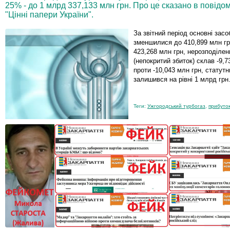
25% - до 1 млрд 337,133 млн грн. Про це сказано в повідо
"Цінні папери України".
За звітний період основні зас
зменшилися до 410,899 млн гр
423,268 млн грн, нерозподілен
(непокритий збиток) склав -9,7
проти -10,043 млн грн, статутн
залишився на рівні 1 млрд грн
Теги:
Ужгородський турбогаз
,
прибуто