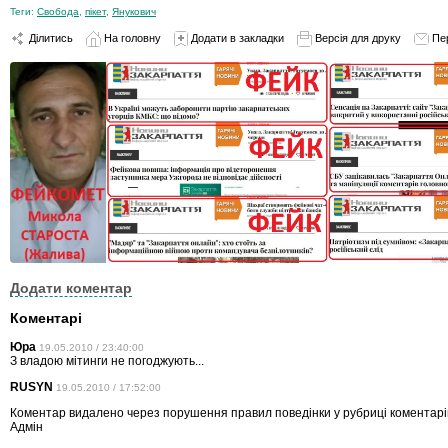
Теги:
Свобода
,
пікет
,
Янукович
Ділитись
На головну
Додати в закладки
Версія для друку
Пе
Додати коментар
Коментарі
Юра
19.05.2010 / 23:40:00
З владою мітинги не погоджують...
RUSYN
19.05.2010 / 17:52:00
Коментар видалено через порушення правил поведінки у рубриці коментарів
Адмін