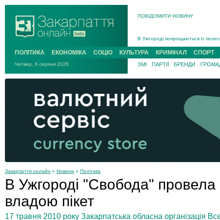
ПОВІДОМИТИ НОВИНУ
Інструктора районного ТЦК на Зак
В Ужгороді попрощаються із полег
В Ужгороді 5 серпня попрощаються
ПОЛІТИКА
ЕКОНОМІКА
СОЦІО
КУЛЬТУРА
КРИМІНАЛ
СПОРТ
Підтвердили загибель захисника і
Четвер, 6 серпня 2026
ЗМІ
ПАРТІЇ
БРЕНДИ
ГРОМАД
На війні з рф поліг військовий з 
На Хустщині внаслідок ДТП за уча
Інструктора районного ТЦК на Зак
Закарпаття онлайн
»
Новини
»
Політика
В Ужгороді "Свобода" провела
владою пікет
17 травня 2010 року Закарпатська обласна організація Вс