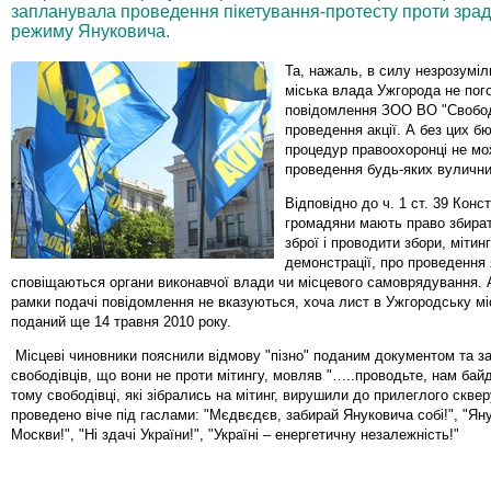
запланувала проведення пікетування-протесту проти зрадн
режиму Януковича.
Та, нажаль, в силу незрозуміл
міська влада Ужгорода не пог
повідомлення ЗОО ВО "Свобо
проведення акції. А без цих б
процедур правоохоронці не мо
проведення будь-яких вулични
Відповідно до ч. 1 ст. 39 Конст
громадяни мають право збират
зброї і проводити збори, мітин
демонстрації, про проведення 
сповіщаються органи виконавчої влади чи місцевого самоврядування. 
рамки подачі повідомлення не вказуються, хоча лист в Ужгородську мі
поданий ще 14 травня 2010 року.
Місцеві чиновники пояснили відмову "пізно" поданим документом та з
свободівців, що вони не проти мітингу, мовляв "…..проводьте, нам бай
тому свободівці, які зібрались на мітинг, вирушили до прилеглого скве
проведено віче під гаслами: "Мєдвєдєв, забирай Януковича собі!", "Ян
Москви!", "Ні здачі України!", "Україні – енергетичну незалежність!"