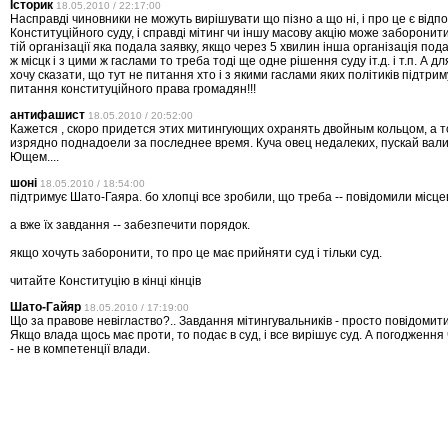
Історик
18.05.2010 / 22:17:00
Насправді чиновники не можуть вирішувати що пізно а що ні, і про це є відп
Конституційного суду, і справді мітинг чи іншу масову акцію може заборонити 
тій організації яка подала заявку, якщо через 5 хвилин інша організація под
ж місцк і з цими ж гаслами то треба тоді ще одне рішення суду іт.д. і т.п. А
хочу сказати, що тут не питання хто і з якими гаслами яких політиків підтрим
питання конституційного права громадян!!!
антифашист
18.05.2010 / 20:52:00
Кажется , скоро придется этих митингующих охранять двойным кольцом, а т
изрядно поднадоели за последнее время. Куча овец недалеких, пускай вали
Ющем....
шоні
18.05.2010 / 18:54:00
підтримує Шато-Гаяра. бо хлопці все зробили, що треба -- повідомили місцев
а вже їх завдання -- забезпечити порядок.
якщо хочуть заборонити, то про це має прийняти суд і тільки суд.
читайте Конституцію в кінці кінців
Шато-Гайяр
18.05.2010 / 17:19:00
Що за правове невігластво?.. Завдання мітингувальників - просто повідомити 
Якщо влада щось має проти, то подає в суд, і все вирішує суд. А погодженн
- не в компетенції влади.