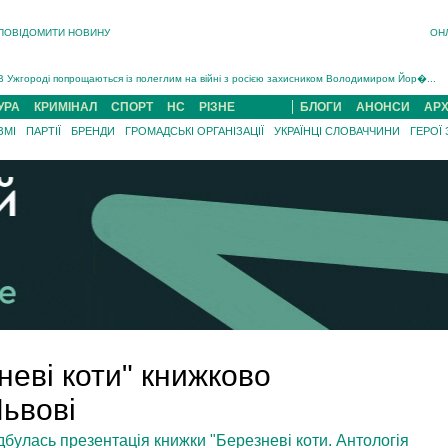
ПОВІДОМИТИ НОВИНУ
ОН
Інструктора районного ТЦК на Закарпатті судитимуть за обвинуваченням у катув...
В Ужгороді попрощаються із полеглим на війні з росією захисником Володимиром Йор�...
В Ужгороді 5 серпня попрощаються із захисником Богданом Югасом, який два роки �...
УРА
КРИМІНАЛ
СПОРТ
НС
РІЗНЕ
БЛОГИ
АНОНСИ
АРХ
Підтвердили загибель захисника із Нанкова на Хустщині Юліана Гербея (ФОТО)[/gree...
ЗМІ
ПАРТІЇ
БРЕНДИ
ГРОМАДСЬКІ ОРГАНІЗАЦІЇ
УКРАЇНЦІ СЛОВАЧЧИНИ
ГЕРОЇ
На війні з рф поліг військовий з Виноградова Ігнат Роздяловський (ФОТО)...
На Хустщині внаслідок ДТП за участі трьох авто постраждали 13 людей (ФОТО)...
Інструктора районного ТЦК на Закарпатті судитимуть за обвинувачен...
неві коти" книжково
ьвові
відбулась презентація книжки "Березневі коти. Антологія