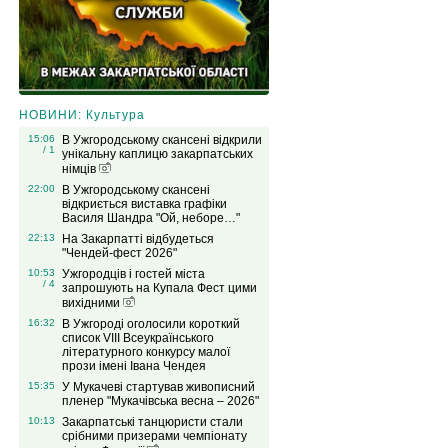
НОВИНИ: Культура
15:06
В Ужгородському скансені відкрили
/ 1
унікальну каплицю закарпатських
німців
22:00
В Ужгородському скансені
відкриється виставка графіки
Василя Шандра "Ой, неборе…"
22:13
На Закарпатті відбудеться
"Чендей-фест 2026"
10:53
Ужгородців і гостей міста
/ 4
запрошують на Купала Фест цими
вихідними
16:32
В Ужгороді оголосили короткий
список VIІІ Всеукраїнського
літературного конкурсу малої
прози імені Івана Чендея
15:35
У Мукачеві стартував живописний
пленер "Мукачівська весна – 2026"
10:13
Закарпатські танцюристи стали
срібними призерами чемпіонату