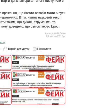
 Варги деякі автори антології виступили зі
я враження, що багато авторів мали б бути
 еротичних. Втім, навіть науковий текст
тати таким, що дихає, струменить та
 тому доведено, що світом керує Ерос.
Культурний Львів
26 квітня 2010р.
есту
и
Версія для друку
Переслати