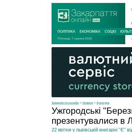
ПОЛІТИКА
ЕКОНОМІКА
СОЦІО
КУЛЬТ
П'ятниця, 7 серпня 2026
Закарпаття онлайн
»
Новини
»
Культура
Ужгородські "Берез
презентувалися в Л
22 квітня у львівській книгарні "Є" 