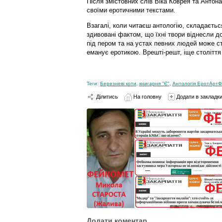
Після змістовних слів Віка Коврея та Антона
своїми еротичними текстами.
Взагалі, коли читаєш антологію, складаєтьс
здивовані фактом, що їхні твори віднесли до
під пером та на устах певних людей може с
еманує еротикою. Врешті-решт, іще століття
Теги:
Березневі коти
,
книгарня "Є"
,
Антологія ЕротАртФ
Ділитись
На головну
Додати в закладк
Додати коментар