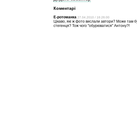
Коментарі
Е-ротоманка
27.04.2010 / 16:26:00
Цікаво, які ж фото вислали автори? Може там бу
стегенця? Тож чого "обурюватися" Антону?!