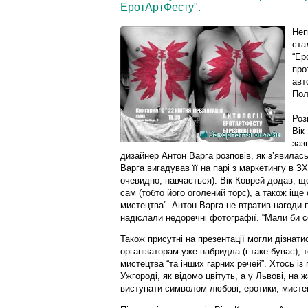
ЕротАртФесту".
Неп
ста
“Ер
про
авто
Пол
Роз
Вік
заз
дизайнер Антон Варга розповів, як з’явилас
Варга вигадував її на парі з маркетингу в ЗХ
очевидно, навчається). Вік Коврей додав, 
сам (тобто його оголений торс), а також іще
мистецтва”. Антон Варга не втратив нагоди по
надіслали недоречні фотографії. “Мали би с
Також присутні на презентації могли дізнат
організаторам уже набридла (і таке буває),
мистецтва “та інших гарних речей”. Хтось із п
Ужгороді, як відомо цвітуть, а у Львові, на 
виступати символом любові, еротики, мистец