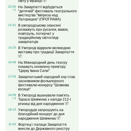
світу у Франції
23:30
На Закарпатті відбудеться
/ 1
"дитячий" фестиваль театрального
мистецтва "Імпреза над
Латорицею" (ПРОГРАМА)
21:51
В ужгородському скансені
розкажуть про русалок, мавок,
повітруль, потерчат у
традиційному світогляді
закарпатців
14:25
В Ужгороді відкрили великодню
виставку про традиції Закарпаття
14:46
На Міжнародний день театру
покажуть оновлену прем’єру
"Цирку Івана Сили"
17:03
Закарпатський народний хор став
засновником фольклорного
фестивалю-конкурсу "Шовкова
косиця"
14:59
В Ужгороді вшанували пам’ять
/ 2
Тараса Шевченка з нагоди 212-ї
річниці від дня народження
18:15
Ужгородців запрошують на
благодійний концерт до дня
народження Шевченка
11:02
Фортеці і палаци Закарпаття
внесли до Державного реєстру