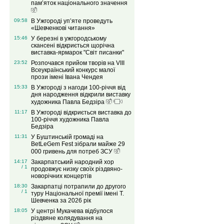
пам’яток національного значення
09:58
В Ужгороді уп’яте проведуть
«Шевченкові читання»
15:46
У березні в ужгородському
скансені відкриється щорічна
виставка-ярмарок "Світ писанки"
23:52
Розпочався прийом творів на VІIІ
Всеукраїнський конкурс малої
прози імені Івана Чендея
15:33
В Ужгороді з нагоди 100-річчя від
дня народження відкрили виставку
художника Павла Бедзіра
11:17
В Ужгороді відкриється виставка до
100-річчя художника Павла
Бедзіра
11:31
У Буштинській громаді на
BetLeGem Fest зібрали майже 29
000 гривень для потреб ЗСУ
14:17
Закарпатський народний хор
/ 1
продовжує низку своїх різдвяно-
новорічних концертів
18:30
Закарпатці потрапили до другого
/ 1
туру Національної премії імені Т.
Шевченка за 2026 рік
18:05
У центрі Мукачева відбулося
різдвяне колядування на