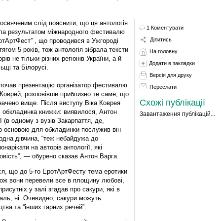
освяченим слід пояснити, що ця антологія
1 Коментувати
ла результатом міжнародного фестивалю
Ділитись
отАртФест” , що проводився в Ужгороді
тягом 5 років, тож антологія зібрала тексти
На головну
рів не тільки різних регіонів України, а й
Додати в закладки
ьщі та Білорусі.
Версія для друку
почав презентацію організатор фестивалю
Переслати
 Коврей, розповівши приблизно те саме, що
Схожі публікації
начено вище. Після виступу Віка Коврея
ь обкладинка книжки: виявилося, Антон
Завантаження публікацій...
І (в одному з вузів Закарпаття, де,
що основою для обкладинки послужив він
 одна дівчина, “теж небайдужа до
нарікати на авторів антології, які
овість”, — обурено сказав Антон Варга.
ися, що до 5-го ЕротАртФесту тема еротики
 тож вони перевели все в площину любові,
рисутніх у залі згадав про сакури, які в
жаль, ні. Очевидно, сакури можуть
тва та “інших гарних речей”.