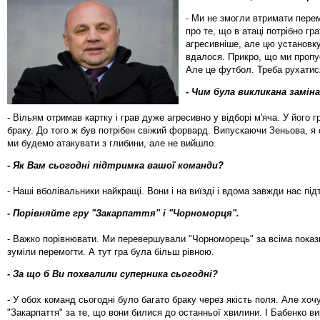
- Ми не змогли втримати перем
про те, що в атаці потрібно гр
агресивніше, але цю установк
вдалося. Прикро, що ми пропус
Але це футбол. Треба рухатис
- Чим була викликана замін
- Вільям отримав картку і грав дуже агресивно у відборі м'яча. У його г
браку. До того ж був потрібен свіжий форвард. Випускаючи Зеньова, я
ми будемо атакувати з глибини, але не вийшло.
- Як Вам сьогодні підтримка вашої команди?
- Наші вболівальники найкращі. Вони і на виїзді і вдома завжди нас пі
- Порівняйте гру "Закарпаття" і "Чорноморця".
- Важко порівнювати. Ми перевершували "Чорноморець" за всіма показ
зуміли перемогти. А тут гра була більш рівною.
- За що б Ви похвалили суперника сьогодні?
- У обох команд сьогодні було багато браку через якість поля. Але хоч
"Закарпаття" за те, що вони билися до останньої хвилини. І Бабенко в