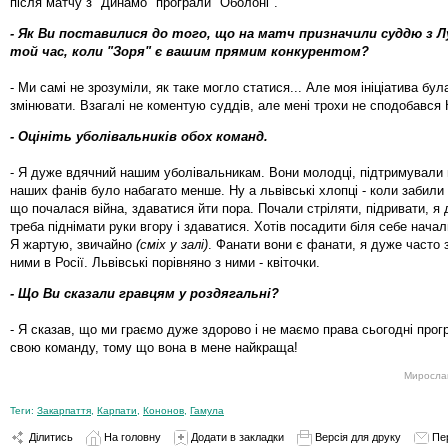
після матчу з "Динамо" програли "Оболоні".
- Як Ви поставилися до того, що на матч призначили суддю з Л
той час, коли "Зоря" є вашим прямим конкурентом?
- Ми самі не зрозуміли, як таке могло статися... Але моя ініціатива була
змінювати. Взагалі не коментую суддів, але мені трохи не сподобався 
- Оцініть уболівальників обох команд.
- Я дуже вдячний нашим уболівальникам. Вони молодці, підтримували 
наших фанів було набагато менше. Ну а львівські хлопці - коли забили 
що почалася війна, здаватися йти пора. Почали стріляти, підривати, я
треба піднімати руки вгору і здаватися. Хотів посадити біля себе нача
Я жартую, звичайно
(сміх у залі)
. Фанати вони є фанати, я дуже часто 
ними в Росії. Львівські порівняно з ними - квіточки.
- Що Ви сказали гравцям у роздягальні?
- Я сказав, що ми граємо дуже здорово і не маємо права сьогодні прогр
свою команду, тому що вона в мене найкраща!
Мирослав
Теги:
Закарпаття
,
Карпати
,
Кононов
,
Гамула
Ділитись
На головну
Додати в закладки
Версія для друку
Пе