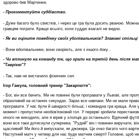
здорово бив Мартинюк.
- Прокоментуйте суддівство.
- Дуже багато було свистків, і через це гра була досить рваною. Можн
гравцям пограти. Краще всього, коли суддю взагалі не видно.
- Як ви оціните поведінку своїх уболівальників? Зламані стільці і
- Вони вболівальники, вони хворіють, але з іншого боку...
- Чи вплинуло на команду те, що грали на третій день після ма
"Таврією"?
- Так, нам не вистачило фізичних сил.
Ігор Гамула, головний тренер "Закарпаття":
- Бог, він все бачить. Ми не повинні були програвати у Львові, але про
образливий на останніх секундах. Зараз все навпаки. Ми не мали прав
програвати. У нас були й швидкості більші, і командна гра краща. Але
момент і пропустили необов'язковий гол. У перерві зробили перестанов
нічого не виходило, але я вірив у хлопців до останнього. Вдячний фут
вони все таки дотиснули суперника. "Рудий" він і повинен виручати, він
щасливий! Ми його й випускали, як джокера. Це очко багато чого варте
Наступний матч у четвер для нас буде матчем смерті! Головне, щоб не