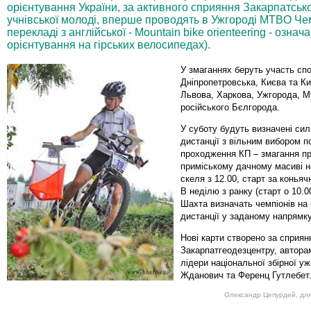
орієнтування України, за активного сприяння Закарпатсько
учнівської молоді, вперше проводять в Ужгороді MTBO Чем
перекладі з англійської - Mountain bike orienteering - озна
орієнтування на гірських велосипедах).
У змаганнях беруть участь сп
Дніпропетровська, Києва та Киї
Львова, Харкова, Ужгорода, М
російського Бєлгорода.
У суботу будуть визначені сил
дистанції з вільним вибором п
проходження КП – змагання п
приміському дачному масиві на
скеля з 12.00, старт за конья
В неділю з ранку (старт о 10.0
Шахта визначать чемпіонів на 
дистанції у заданому напрямку
Нові карти створено за сприян
Закарпатгеодезцентру, автора
лідери національної збірної у
Жданович та Ференц Гутлебет
Олександр Цепурдей, для