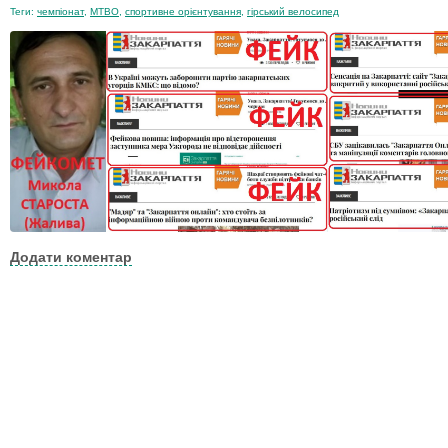
Теги:
чемпіонат
,
MTBO
,
спортивне орієнтування
,
гірський велосипед
Додати коментар