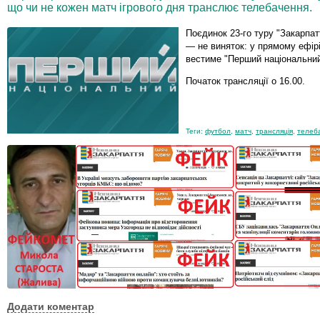
що чи не кожен матч ігрового дня транслює телебачення.
Поєдинок 23-го туру "Закарпат
— не виняток: у прямому ефір
вестиме "Перший національний
Початок трансляції о 16.00.
Теги:
футбол
,
матч
,
трансляція
,
телеб
Додати коментар