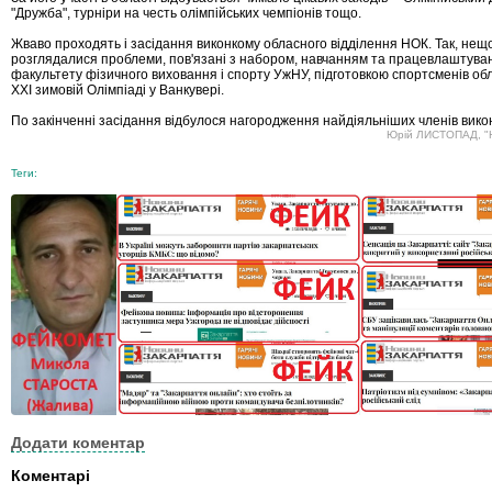
"Дружба", турніри на честь олімпійських чемпіонів тощо.
Жваво проходять і засідання виконкому обласного відділення НОК. Так, не
розглядалися проблеми, пов'язані з набором, навчанням та працевлаштува
факультету фізичного виховання і спорту УжНУ, підготовкою спортсменів обла
XXI зимовій Олімпіаді у Ванкувері.
По закінченні засідання відбулося нагородження найдіяльніших членів вико
Юрій ЛИСТОПАД, "Н
Теги:
Додати коментар
Коментарі