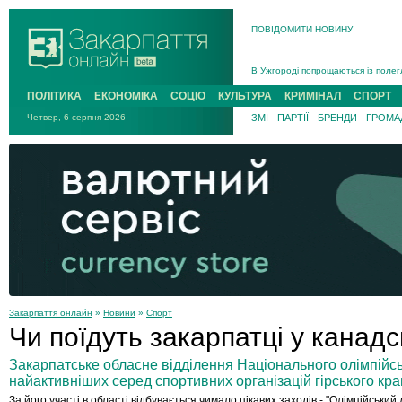
ПОВІДОМИТИ НОВИНУ
Інструктора районного ТЦК на Зак
В Ужгороді попрощаються із полег
В Ужгороді 5 серпня попрощаються
ПОЛІТИКА
ЕКОНОМІКА
СОЦІО
КУЛЬТУРА
КРИМІНАЛ
СПОРТ
Підтвердили загибель захисника і
Четвер, 6 серпня 2026
ЗМІ
ПАРТІЇ
БРЕНДИ
ГРОМАД
На війні з рф поліг військовий з 
На Хустщині внаслідок ДТП за уча
Інструктора районного ТЦК на Зак
Закарпаття онлайн
»
Новини
»
Спорт
Чи поїдуть закарпатці у канад
Закарпатське обласне відділення Національного олімпійськ
найактивніших серед спортивних організацій гірського кра
За його участі в області відбувається чимало цікавих заходів - "Олімпійський д