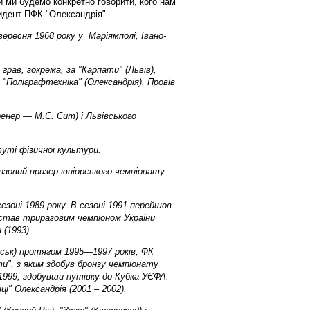
 ми будемо конкретно говорити, кого нам
зидент ПФК "Олександрія".
ресня 1968 року у Маріямполі, Івано-
грав, зокрема, за "Карпати" (Львів),
, "Поліграфтехніка" (Олександрія). Провів
нер — М.С. Сит) і Львівського
уті фізичної культури.
онзовий призер юніорського чемпіонату
езоні 1989 року. В сезоні 1991 перейшов
в став триразовим чемпіоном України
 (1993).
вськ) протягом 1995—1997 років, ФК
ти", з яким здобув бронзу чемпіонату
-1999, здобувши путівку до Кубка УЄФА.
і" Олександрія (2001 – 2002).