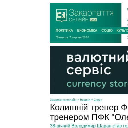
ПОЛІТИКА
ЕКОНОМІКА
СОЦІО
КУЛЬТ
П'ятниця, 7 серпня 2026
Закарпаття онлайн
»
Новини
»
Спорт
Колишній тренер Ф
тренером ПФК "Оле
38-річний Володимир Шаран став го