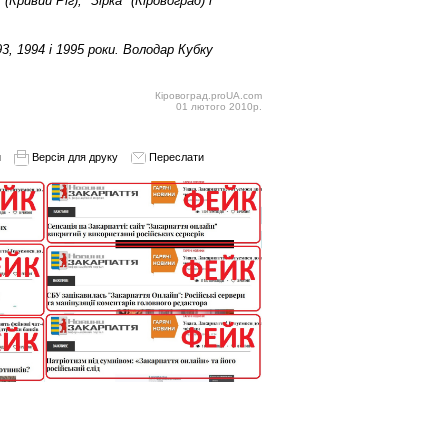
ривий Ріг), "Зірка" (Кіровоград) і
3, 1994 і 1995 роки. Володар Кубку
Кіровоград.proUA.com
01 лютого 2010р.
и
Версія для друку
Переслати