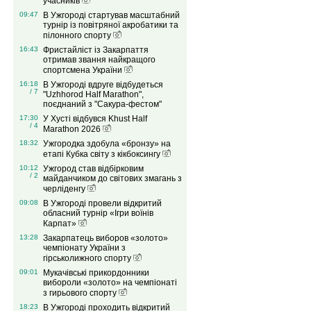
учасників
09:47
В Ужгороді стартував масштабний
турнір із повітряної акробатики та
пілонного спорту
16:43
Фристайліст із Закарпаття
отримав звання найкращого
спортсмена України
16:18
В Ужгороді вдруге відбудеться
/ 7
"Uzhhorod Half Marathon",
поєднаний з "Сакура-фестом"
17:30
У Хусті відбувся Khust Half
/ 4
Marathon 2026
18:32
Ужгородка здобула «бронзу» на
етапі Кубка світу з кікбоксингу
10:12
Ужгород став відбірковим
/ 2
майданчиком до світових змагань з
черліденгу
09:08
В Ужгороді провели відкритий
обласний турнір «Ігри воїнів
Карпат»
13:28
Закарпатець виборов «золото»
чемпіонату України з
гірськолижного спорту
09:01
Мукачівські прикордонники
вибороли «золото» на чемпіонаті
з гирьового спорту
18:23
В Ужгороді проходить відкритий