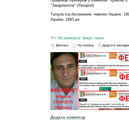
Працював тренером у командах "Кривбас-2" (К
"Закарпаття" (Ужгород).
Титули та досягнення: чемпіон України: 199
України: 1993 рік.
Теги:
ФК "Закарпаття"
,
Шаран
,
тренер
Ділитись
На головну
Додати в закладк
Додати коментар