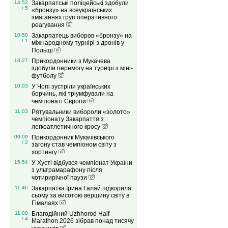
14:52
Закарпатські поліцейські здобули
/ 5
«бронзу» на всеукраїнських
змаганнях груп оперативного
реагування
10:50
Закарпатець виборов «бронзу» на
/ 1
міжнародному турнірі з дронів у
Польщі
16:27
Прикордонники з Мукачева
здобули перемогу на турнірі з міні-
футболу
10:03
У Чопі зустріли українських
борчинь, які тріумфували на
чемпіонаті Європи
11:03
Рятувальники вибороли «золото»
чемпіонату Закарпаття з
легкоатлетичного кросу
09:09
Прикордонник Мукачівського
/ 2
загону став чемпіоном світу з
хортингу
15:54
У Хусті відбувся чемпіонат України
з ультрамарафону після
чотирирічної паузи
11:46
Закарпатка Ірина Галай підкорила
сьому за висотою вершину світу в
Гімалаях
11:00
Благодійний Uzhhorod Half
/ 4
Marathon 2026 зібрав понад тисячу