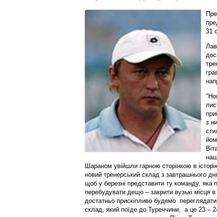
Пре
пре
31 
Лав
дос
тре
гра
нап
"Но
лис
при
з н
сти
йом
Віт
наш
Шараном увійшли гарною сторінкою в історі
новий тренерський склад з завтрашнього дня
щоб у березні представити ту команду, яка 
перебудувати дещо – закрити вузькі місця в
достатньо прискіпливо будемо переглядати 
склад, який поїде до Туреччини, а це 23 – 24