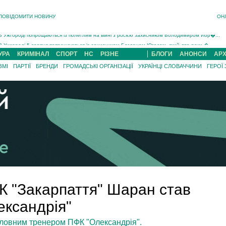
ПОВІДОМИТИ НОВИНУ
ОН
Інструктора районного ТЦК на Закарпатті судитимуть за обвинуваченням у катув...
В Ужгороді попрощаються із полеглим на війні з росією захисником Володимиром Йор�...
В Ужгороді 5 серпня попрощаються із захисником Богданом Югасом, який два роки �...
Підтвердили загибель захисника із Нанкова на Хустщині Юліана Гербея (ФОТО)[/gree...
УРА
КРИМІНАЛ
СПОРТ
НС
РІЗНЕ
БЛОГИ
АНОНСИ
АРХ
На війні з рф поліг військовий з Виноградова Ігнат Роздяловський (ФОТО)...
ЗМІ
ПАРТІЇ
БРЕНДИ
ГРОМАДСЬКІ ОРГАНІЗАЦІЇ
УКРАЇНЦІ СЛОВАЧЧИНИ
ГЕРОЇ
На Хустщині внаслідок ДТП за участі трьох авто постраждали 13 людей (ФОТО)...
Інструктора районного ТЦК на Закарпатті судитимуть за обвинувачен...
К "Закарпаття" Шаран став
ксандрія"
ловним тренером ПФК "Олександрія".