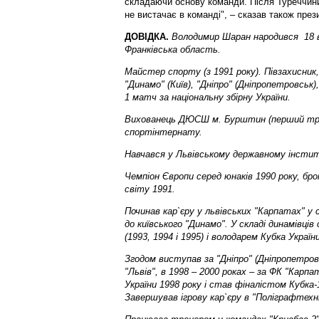
складаючи основу команди. Після Туреччини
не вистачає в команді", – сказав також пре
ДОВІДКА.
Володимир Шаран народився 18 ве
Франківська область.
Майстер спорту (з 1991 року). Півзахисник, 
"Динамо" (Київ), "Дніпро" (Дніпропетровськ)
1 матч за національну збірну України.
Вихованець ДЮСШ м. Бурштин (перший тре
спортінтернату.
Навчався у Львівському державному інстит
Чемпіон Європи серед юнаків 1990 року, бр
світу 1991.
Починав кар`єру у львівських "Карпатах" у с
до київського "Динамо". У складі динамівці
(1993, 1994 і 1995) і володарем Кубка України
Згодом виступав за "Дніпро" (Дніпропетро
"Львів", в 1998 – 2000 роках – за ФК "Карпа
України 1998 року і став фіналістом Кубка
Завершував ігрову кар`єру в "Поліграфтехніц