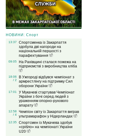
НОВИНИ: Спорт
13:37
Спортсменка із Закарпаття
здобула дві нагороди на
національній першості з
парафехтування
09:05
На Рахівщині сталася пожежа на
підприємстві з виробництва хліба
18:06
В Ужгороді відбувся чемпіонат з
/ 2
армрестлінгу на підтримку Сил
оборони України
17:01
У Мукачеві стартував Чемпіонат
України з бочі серед людей з
ураженням опорно-рухового
апарату
12:58
Чемпіон світу із Закарпаття виграв
/ 4
ультрамарафон у Нідерландах
12:35
Спортсмен із Мукачева здобув
«срібло» на чемпіонаті України
U20