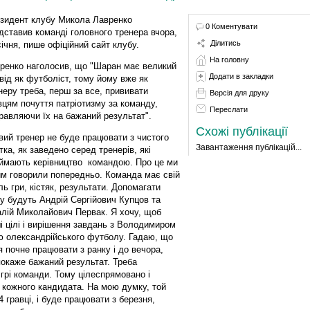
зидент клубу Микола Лавренко
0 Коментувати
дставив команді головного тренера вчора,
Ділитись
січня, пише офіційний сайт клубу.
На головну
ренко наголосив, що "Шаран має великий
Додати в закладки
від як футболіст, тому йому вже як
неру треба, перш за все, прививати
Версія для друку
вцям почуття патріотизму за команду,
Переслати
равляючи їх на бажаний результат".
Схожі публікації
вий тренер не буде працювати з чистого
Завантаження публікацій...
тка, як заведено серед тренерів, які
ймають керівництво командою. Про це ми
им говорили попередньо. Команда має свій
ль гри, кістяк, результати. Допомагати
у будуть Андрій Сергійович Купцов та
алій Миколайович Первак. Я хочу, щоб
і цілі і вирішення завдань з Володимиром
ю олександрійського футболу. Гадаю, що
 почне працювати з ранку і до вечора,
покаже бажаний результат. Треба
 грі команди. Тому цілеспрямовано і
кожного кандидата. На мою думку, той
 гравці, і буде працювати з березня,