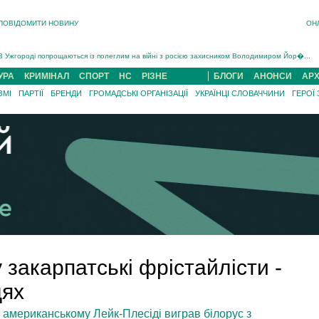
ПОВІДОМИТИ НОВИНУ
ОН
Інструктора районного ТЦК на Закарпатті судитимуть за обвинуваченням у катув...
В Ужгороді попрощаються із полеглим на війні з росією захисником Володимиром Йор�...
В Ужгороді 5 серпня попрощаються із захисником Богданом Югасом, який два роки �...
УРА
КРИМІНАЛ
СПОРТ
НС
РІЗНЕ
БЛОГИ
АНОНСИ
АРХ
Підтвердили загибель захисника із Нанкова на Хустщині Юліана Гербея (ФОТО)[/gree...
ЗМІ
ПАРТІЇ
БРЕНДИ
ГРОМАДСЬКІ ОРГАНІЗАЦІЇ
УКРАЇНЦІ СЛОВАЧЧИНИ
ГЕРОЇ
На війні з рф поліг військовий з Виноградова Ігнат Роздяловський (ФОТО)...
На Хустщині внаслідок ДТП за участі трьох авто постраждали 13 людей (ФОТО)...
Інструктора районного ТЦК на Закарпатті судитимуть за обвинувачен...
у закарпатські фрістайлісти -
цях
 в американському Лейк-Плесіді виграв білорус з