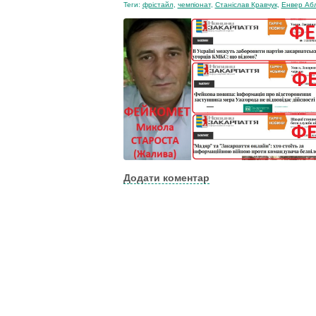
Теги:
фрістайл
,
чемпіонат
,
Станіслав Кравчук
,
Енвер Аб
Додати коментар