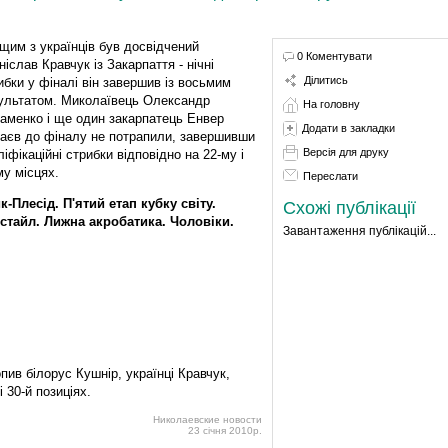
щим з українців був досвідчений
0 Коментувати
ніслав Кравчук із Закарпаття - нічні
Ділитись
ибки у фіналі він завершив із восьмим
ультатом. Миколаївець Олександр
На головну
аменко і ще один закарпатець Енвер
Додати в закладки
аєв до фіналу не потрапили, завершивши
Версія для друку
ліфікаційні стрибки відповідно на 22-му і
му місцях.
Переслати
к-Плесід. П'ятий етап кубку світу.
Схожі публікації
стайл. Лижна акробатика. Чоловіки.
Завантаження публікацій...
опив білорус Кушнір, українці Кравчук,
 30-й позиціях.
Николаевские новости
23 січня 2010р.