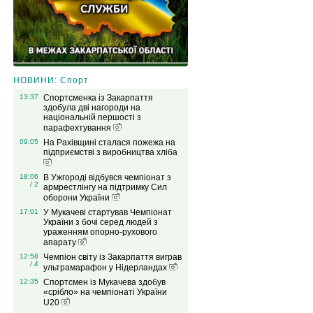
НОВИНИ: Спорт
13:37
Спортсменка із Закарпаття
здобула дві нагороди на
національній першості з
парафехтування
09:05
На Рахівщині сталася пожежа на
підприємстві з виробництва хліба
18:06
В Ужгороді відбувся чемпіонат з
/ 2
армрестлінгу на підтримку Сил
оборони України
17:01
У Мукачеві стартував Чемпіонат
України з бочі серед людей з
ураженням опорно-рухового
апарату
12:58
Чемпіон світу із Закарпаття виграв
/ 4
ультрамарафон у Нідерландах
12:35
Спортсмен із Мукачева здобув
«срібло» на чемпіонаті України
U20