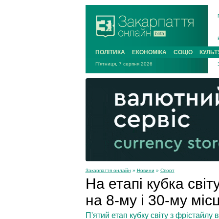
ПОЛІТИКА
ЕКОНОМІКА
СОЦІО
КУЛЬТ
П'ятниця, 7 серпня 2026
Закарпаття онлайн
»
Новини
»
Спорт
На етапі кубка світ
на 8-му і 30-му міс
П'ятий етап кубку світу з фрістайлу