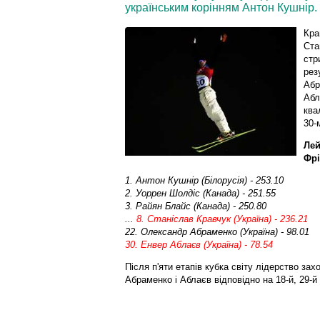
українським корінням Антон Кушнір.
Кра
Ста
стр
рез
Абр
Абл
ква
30-
Лей
Фрі
1. Антон Кушнір (Білорусія) - 253.10
2. Уоррен Шолдіс (Канада) - 251.55
3. Райян Блайс (Канада) - 250.80
...
8. Станіслав Кравчук (Україна) - 236.21
22. Олександр Абраменко (Україна) - 98.01
30. Енвер Аблаєв (Україна) - 78.54
Після п'яти етапів кубка світу лідерство зах
Абраменко і Аблаєв відповідно на 18-й, 29-й і