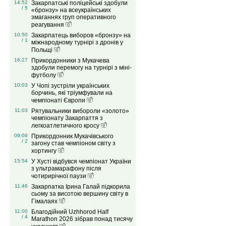
14:52
Закарпатські поліцейські здобули
/ 5
«бронзу» на всеукраїнських
змаганнях груп оперативного
реагування
10:50
Закарпатець виборов «бронзу» на
/ 1
міжнародному турнірі з дронів у
Польщі
16:27
Прикордонники з Мукачева
здобули перемогу на турнірі з міні-
футболу
10:03
У Чопі зустріли українських
борчинь, які тріумфували на
чемпіонаті Європи
11:03
Рятувальники вибороли «золото»
чемпіонату Закарпаття з
легкоатлетичного кросу
09:09
Прикордонник Мукачівського
/ 2
загону став чемпіоном світу з
хортингу
15:54
У Хусті відбувся чемпіонат України
з ультрамарафону після
чотирирічної паузи
11:46
Закарпатка Ірина Галай підкорила
сьому за висотою вершину світу в
Гімалаях
11:00
Благодійний Uzhhorod Half
/ 4
Marathon 2026 зібрав понад тисячу