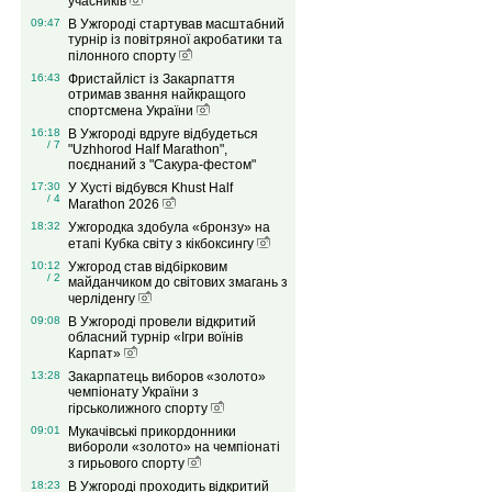
учасників
09:47
В Ужгороді стартував масштабний
турнір із повітряної акробатики та
пілонного спорту
16:43
Фристайліст із Закарпаття
отримав звання найкращого
спортсмена України
16:18
В Ужгороді вдруге відбудеться
/ 7
"Uzhhorod Half Marathon",
поєднаний з "Сакура-фестом"
17:30
У Хусті відбувся Khust Half
/ 4
Marathon 2026
18:32
Ужгородка здобула «бронзу» на
етапі Кубка світу з кікбоксингу
10:12
Ужгород став відбірковим
/ 2
майданчиком до світових змагань з
черліденгу
09:08
В Ужгороді провели відкритий
обласний турнір «Ігри воїнів
Карпат»
13:28
Закарпатець виборов «золото»
чемпіонату України з
гірськолижного спорту
09:01
Мукачівські прикордонники
вибороли «золото» на чемпіонаті
з гирьового спорту
18:23
В Ужгороді проходить відкритий